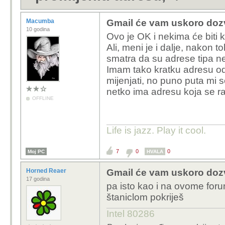
Macumba
Gmail će vam uskoro dozvo
10 godina
Ovo je OK i nekima će biti k
Ali, meni je i dalje, nakon 
smatra da su adrese tipa n
Imam tako kratku adresu od
mijenjati, no puno puta mi s
netko ima adresu koja se r
OFFLINE
Life is jazz. Play it cool.
7
0
0
Moj PC
HVALA
Horned Reaer
Gmail će vam uskoro dozvo
17 godina
pa isto kao i na ovome for
štaniclom pokriješ
Intel 80286