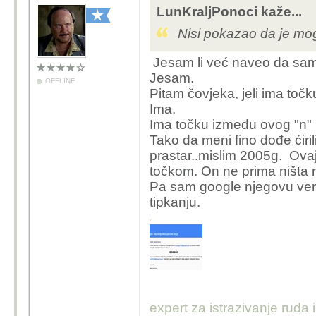
LunKraljPonoci kaže...
Nisi pokazao da je m
Jesam li već naveo da sam
Jesam.
OFFLINE
Pitam čovjeka, jeli ima toč
Ima.
Ima točku između ovog "n" i
Tako da meni fino dođe ćiri
prastar..mislim 2005g. Ovaj
točkom. On ne prima ništa 
Pa sam google njegovu verif
tipkanju.
expert za istrazivanje ruda 