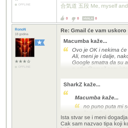
OFFLINE
合気道 五段 Me, myself and 
0
0
0
HVALA
RonoN
Re: Gmail će vam uskoro d
18 godina
Macumba kaže...
Ovo je OK i nekima će b
Ali, meni je i dalje, n
Google smatra da su a
OFFLINE
n.etko@gmail.com iste
početaka Gmaila i ne bi
dogodilo da mi dolaze 
SharkZ kaže...
se razlikuje samo u to
Macumba kaže...
no puno puta mi se
što netko ima adr
Ista stvar se i meni dogadja,
Cak sam nazvao tipa koji kor
Imam isti problem, ve