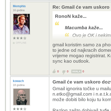
Memphis
Re: Gmail će vam uskoro d
16 godina
RonoN kaže...
Macumba kaže...
Ovo je OK i nekima
Ali, meni je i dal
OFFLINE
gmail koristim samo za phon
da Google smatra 
to jedne od najkracih domen
n.etko@gmail.com 
vrijeme mogao registrirat. K
početaka Gmaila i 
sync kao outlook.
se dogodilo da mi 
adresu koja se ra
0
0
0
HVALA
kowach
Gmail će vam uskoro dozvo
18 godina
Gmail ignorira točke u mai
n.etko@gmail.com i
n.e.t.k
SharkZ kaže...
može dobiti bilo koju tu kom
Macumba kaže..
Razlog zašto dobivaš tuđe ma