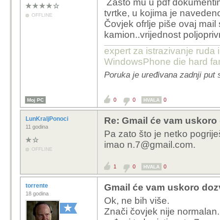
Zašto mu u pdf dokumentima
tvrtke, u kojima je naveden
OFFLINE
Čovjek ofrlje piše ovaj mail
kamion..vrijednost poljopr
expert za istrazivanje ruda 
WindowsPhone die hard fan
Poruka je uređivana zadnji put 
0
0
0
Moj PC
HVALA
LunKraljPonoci
Re: Gmail će vam uskoro d
11 godina
Pa zato što je netko pogriješ
imao n.7@gmail.com.
OFFLINE
1
0
0
HVALA
torrente
Gmail će vam uskoro dozvo
18 godina
Ok, ne bih više.
Znači čovjek nije normalan.