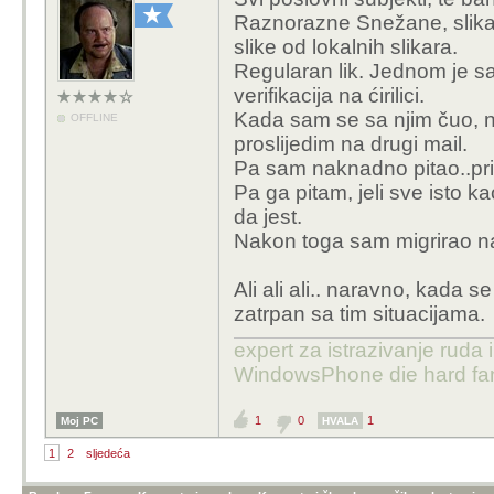
Raznorazne Snežane, slikari
slike od lokalnih slikara.
Regularan lik. Jednom je sa
verifikacija na ćirilici.
Kada sam se sa njim čuo, n
OFFLINE
proslijedim na drugi mail.
Pa sam naknadno pitao..pri
Pa ga pitam, jeli sve isto 
da jest.
Nakon toga sam migrirao na
Ali ali ali.. naravno, kada s
zatrpan sa tim situacijama.
expert za istrazivanje ruda 
WindowsPhone die hard fan
1
0
1
Moj PC
HVALA
1
2
sljedeća