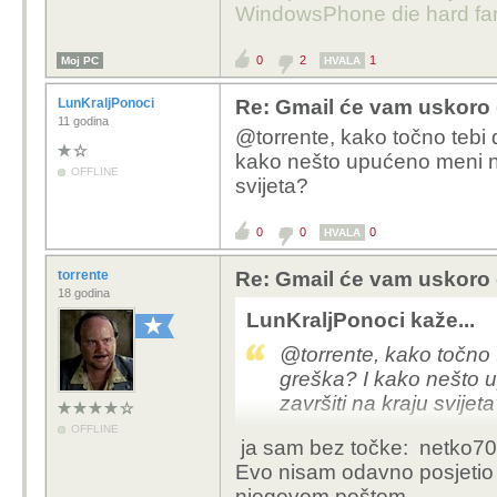
WindowsPhone die hard fan
Ista stvar se i meni dog
0
2
1
Moj PC
HVALA
Cak sam nazvao tipa koji
LunKraljPonoci
Re: Gmail će vam uskoro d
njega boli ona stvar - 
11 godina
vrijeme narucuje alat 
@torrente, kako točno tebi 
narudzbama koje su se
kako nešto upućeno meni n
OFFLINE
svijeta?
To se dogadja zadnje 3
kojeg sam koristio od
0
0
0
HVALA
reklame i kojesta (dan
torrente
Re: Gmail će vam uskoro d
registracije prebacio na
18 godina
LunKraljPonoci kaže...
@torrente, kako točno 
greška? I kako nešto
završiti na kraju svijet
OFFLINE
ja sam bez točke: netko70
Evo nisam odavno posjetio ta
njegovom poštom.