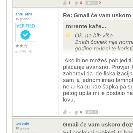
1
0
0
HVALA
ante_etna
Re: Gmail će vam uskoro d
15 godina
torrente kaže...
Ok, ne bih više.
Znači čovjek nije norm
godine rođeni te koristi
OFFLINE
piše đuro ili 7x?
Ako ih ne možeš pobijediti, 
Sada sam nakon dugo vr
plaćanje avansno. Provjeri 
mail posjetim, samo za
zaboravi da ide fiskalizaci
Pa tamo je desetine pr
sam ja jednom imao tamnpla
poslovnih dokumenata
neku kapu kao šapka pa su 
Znači, greškom se prij
petog upita mi je postalo 
privatnih osoba je krivo
lovu.
našim slavenskim imen
usmeno prenosiš...
2
0
1
HVALA
Znači ostaje opcija da 
Tko zna, možda mi dom
torrente
Gmail će vam uskoro dozvo
18 godina
Svi poslovni subjekti, te b