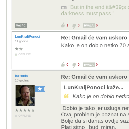
“But in the end it&#39;s 
darkness must pass.”
1
0
0
Moj PC
HVALA
LunKraljPonoci
Re: Gmail će vam uskoro d
11 godina
Kako je on dobio netko.70 
OFFLINE
0
0
0
HVALA
torrente
Re: Gmail će vam uskoro d
18 godina
LunKraljPonoci kaže...
Kako je on dobio netk
Dobio je tako jer usluga ne
Ovaj problem je poznat na s
OFFLINE
Bolje da si danas ovdje sa
Plati sitno i budi miran.