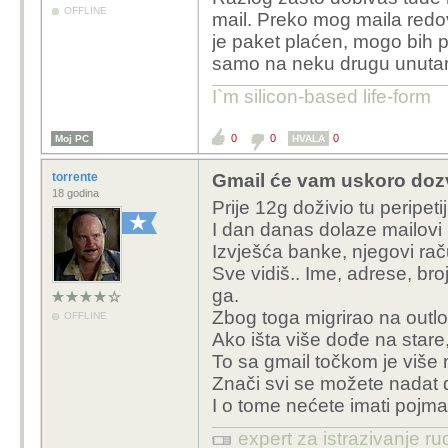
OFFLINE
mail. Preko mog maila redo
no puno puta 
je paket plaćen, mogo bih pr
mailovi zato 
samo na neku drugu unuta
samo u točki
I`m silicon-based life-form
Imam isti problem
nekog tipa iz inoz
0
0
0
Moj PC
HVALA
e-mail bez točke, 
koji mi stižu.
torrente
Gmail će vam uskoro dozvo
18 godina
Uopće mi nije jasn
Prije 12g doživio tu peripet
navodi e-mail adre
I dan danas dolaze mailov
objašenjenje je da
Izvješća banke, njegovi rač
ima još neki simbo
Sve vidiš.. Ime, adrese, bro
ga.
Ali uglavnom, ure
Zbog toga migrirao na outlo
OFFLINE
zakupi preko booki
Ako išta više dođe na stare
povremeno, znači 
To sa gmail točkom je više 
adresu.
Znači svi se možete nadat da
Tako da, nije prob
I o tome nećete imati pojm
pojedinci krivo up
expert za istrazivanje ru