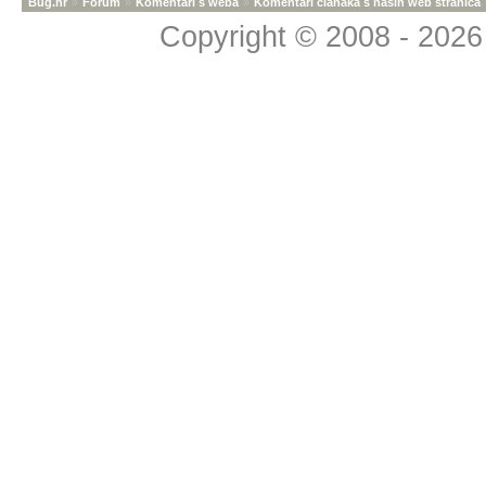
Bug.hr
»
Forum
»
Komentari s weba
»
Komentari članaka s naših web stranica
Copyright © 2008 - 2026 