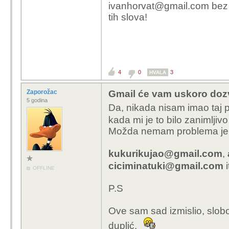
ivanhorvat@gmail.com bez o
tih slova!
4
0
3
HVALA
Zaporožac
Gmail će vam uskoro dozvo
5 godina
Da, nikada nisam imao taj 
kada mi je to bilo zanimljivo
Možda nemam problema jer 
kukurikujao@gmail.com
,
ciciminatuki@gmail.com
i
OFFLINE
P.S
Ove sam sad izmislio, slobo
duplić.