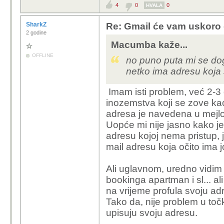
4
0
0
HVALA
SharkZ
Re: Gmail će vam uskoro d
2 godine
Macumba kaže...
OFFLINE
no puno puta mi se dog
netko ima adresu koja 
Imam isti problem, već 2-3
inozemstva koji se zove kao 
adresa je navedena u mejlov
Uopće mi nije jasno kako je
adresu kojoj nema pristup, 
mail adresu koja očito ima j
Ali uglavnom, uredno vidim 
bookinga apartman i sl... 
na vrijeme profula svoju ad
Tako da, nije problem u točk
upisuju svoju adresu.