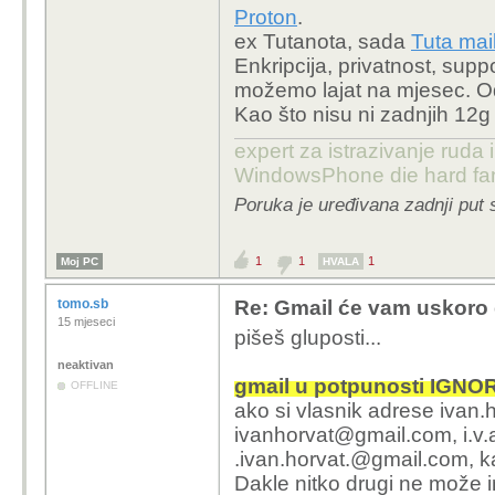
Proton
.
ex Tutanota, sada
Tuta mai
Enkripcija, privatnost, sup
možemo lajat na mjesec. Odg
Kao što nisu ni zadnjih 12g
expert za istrazivanje ruda 
WindowsPhone die hard fan
Poruka je uređivana zadnji put 
1
1
1
Moj PC
HVALA
tomo.sb
Re: Gmail će vam uskoro d
15 mjeseci
pišeš gluposti...
neaktivan
gmail u potpunosti IGNO
OFFLINE
ako si vlasnik adrese ivan.
ivanhorvat@gmail.com, i.v.a
.ivan.horvat.@gmail.com, 
Dakle nitko drugi ne može 