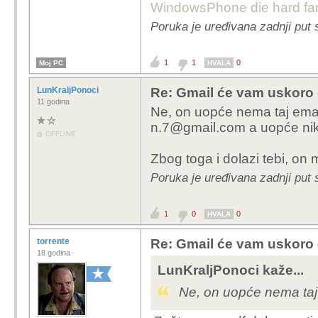
WindowsPhone die hard fan
Poruka je uređivana zadnji put 
1
1
0
Moj PC
HVALA
LunKraljPonoci
Re: Gmail će vam uskoro d
11 godina
Ne, on uopće nema taj email.
n.7@gmail.com a uopće nika
OFFLINE
Zbog toga i dolazi tebi, on 
Poruka je uređivana zadnji put 
1
0
0
HVALA
torrente
Re: Gmail će vam uskoro d
18 godina
LunKraljPonoci kaže...
Ne, on uopće nema taj