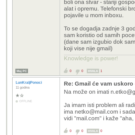
boli ona stvar - stariji go
iz inozemstva koji se z
alat i opremu. Telefonski 
tj. takva adresa je nav
pojavile u mom inboxu.
Uopće mi nije jasno ka
e-mail adresu kojoj ne
To se dogadja zadnje 3 godi
krivo upiše e-mail adre
sam koristio od samih poce
(dane sam izgubio dok sam s
Ali uglavnom, uredno v
koji vise nije gmail)
bookinga apartman i sl
vremena na vrijeme pro
Knowledge is power!
Tako da, nije problem u
krivo upisuju svoju adr
0
0
1
Moj PC
HVALA
LunKraljPonoci
Re: Gmail će vam uskoro d
11 godina
Na može on imati n.etko@g
OFFLINE
Ja imam isti problem ali ra
ima netko@mail.com i sada 
vidi "mail.com" i kaže "aha, 
0
0
0
HVALA