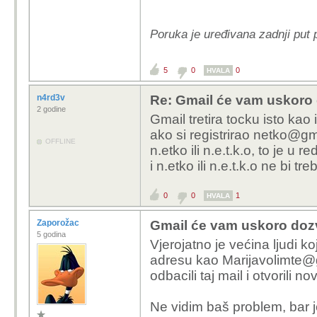
Poruka je uređivana zadnji put 
5
0
0
HVALA
n4rd3v
Re: Gmail će vam uskoro d
2 godine
Gmail tretira tocku isto kao
ako si registrirao netko@gm
OFFLINE
n.etko ili n.e.t.k.o, to je u
i n.etko ili n.e.t.k.o ne bi t
0
0
1
HVALA
Zaporožac
Gmail će vam uskoro dozvo
5 godina
Vjerojatno je većina ljudi koj
adresu kao Marijavolimte@g
odbacili taj mail i otvorili nov
Ne vidim baš problem, bar je