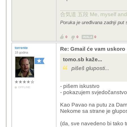
合気道 五段 Me, myself and 
Poruka je uređivana zadnji put
0
0
0
HVALA
torrente
Re: Gmail će vam uskoro d
18 godina
tomo.sb kaže...
pišeš gluposti...
- pišem iskustvo
OFFLINE
- pokazujem svjedočanstvo
Kao Pavao na putu za Dam
Nekome sa strane je glupost
(da, sve navedeno bi tako tr