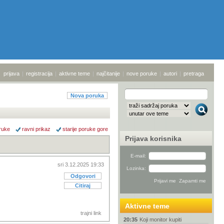
prijava
|
registracija
|
aktivne teme
|
najčitanije
|
nove poruke
|
autori
|
pretraga
Nova poruka
ruke
ravni prikaz
starije poruke gore
Prijava korisnika
E-mail:
sri 3.12.2025 19:33
Lozinka:
Odgovori
Citiraj
Aktivne teme
trajni link
20:35
Koji monitor kupiti