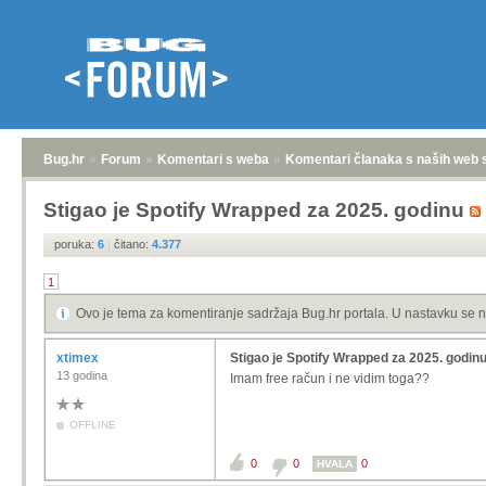
Bug.hr
»
Forum
»
Komentari s weba
»
Komentari članaka s naših web 
Stigao je Spotify Wrapped za 2025. godinu
poruka:
6
|
čitano:
4.377
1
Ovo je tema za komentiranje sadržaja Bug.hr portala. U nastavku se n
xtimex
Stigao je Spotify Wrapped za 2025. godin
13 godina
Imam free račun i ne vidim toga??
OFFLINE
0
0
0
HVALA