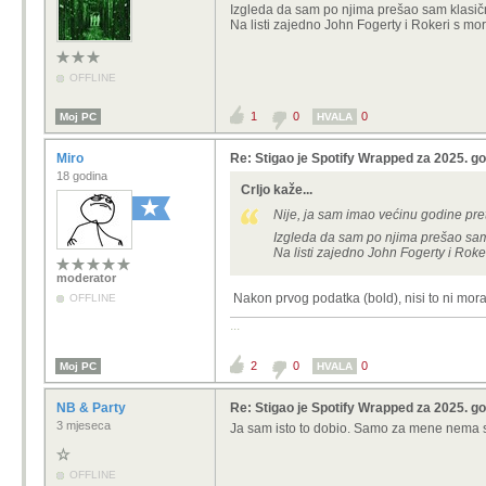
Izgleda da sam po njima prešao sam klasič
Na listi zajedno John Fogerty i Rokeri s m
OFFLINE
1
0
0
Moj PC
HVALA
Miro
Re: Stigao je Spotify Wrapped za 2025. g
18 godina
Crljo kaže...
Nije, ja sam imao većinu godine pre
Izgleda da sam po njima prešao sam
Na listi zajedno John Fogerty i Roke
moderator
Nakon prvog podatka (bold), nisi to ni mora
OFFLINE
...
2
0
0
Moj PC
HVALA
NB & Party
Re: Stigao je Spotify Wrapped za 2025. g
3 mjeseca
Ja sam isto to dobio. Samo za mene nema sm
OFFLINE