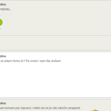
odinu
etplatu...
odinu
a se pitam čemu to? Pa znam i sam šta slušam.
odinu
sad nemam par mjeseci i vidim da mi je isto iskočio wrapped.