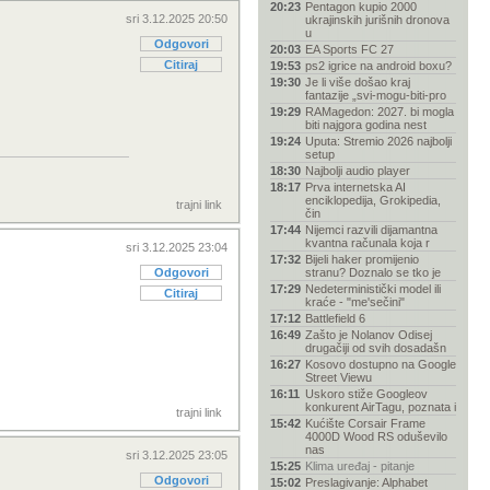
20:23
Pentagon kupio 2000
sri 3.12.2025 20:50
ukrajinskih jurišnih dronova
u
Odgovori
20:03
EA Sports FC 27
Citiraj
19:53
ps2 igrice na android boxu?
19:30
Je li više došao kraj
fantazije „svi-mogu-biti-pro
19:29
RAMagedon: 2027. bi mogla
biti najgora godina nest
19:24
Uputa: Stremio 2026 najbolji
setup
18:30
Najbolji audio player
18:17
Prva internetska AI
enciklopedija, Grokipedia,
trajni link
čin
17:44
Nijemci razvili dijamantna
kvantna računala koja r
sri 3.12.2025 23:04
17:32
Bijeli haker promijenio
Odgovori
stranu? Doznalo se tko je
17:29
Nedeterministički model ili
Citiraj
kraće - "me'sečini"
17:12
Battlefield 6
16:49
Zašto je Nolanov Odisej
drugačiji od svih dosadašn
16:27
Kosovo dostupno na Google
Street Viewu
16:11
Uskoro stiže Googleov
konkurent AirTagu, poznata i
trajni link
15:42
Kućište Corsair Frame
4000D Wood RS oduševilo
nas
sri 3.12.2025 23:05
15:25
Klima uređaj - pitanje
Odgovori
15:02
Preslagivanje: Alphabet