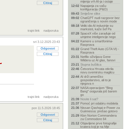
mijenja vrh AI-ja i ostaje
Citiraj
12:02
Napajanja za vašu
konfiguraciju (P&O)
09:43
Smiješne slike
09:02
ChatGPT nudi razgovor bez
ograničenja s novim mode
08:18
Veliki dio AI industrije su
marksisti, kaže šef Pa
trajni link
nadporuka
07:28
SpaceX više zarađuje od
umjetne inteligencije nego
04:22
Kamere u smartfonima-
sri 3.12.2025 23:43
Rasprava
Odgovori
01:22
Grand Theft Auto (GTA VI) -
Rasprava
Citiraj
23:31
Netflix oživljava Gene
Wildera uz AI glas, fanovi
23:21
Stupna bušilica
22:46
Četvorica Hrvata otkrila
novu svemirsku maglicu
22:44
AI drži američko
gospodarstvo, ali to je
njegova n
22:37
NASA operacijom "Bing
Bang" osigurala još barem
go
trajni link
nadporuka
21:39
Nosite li sat?
21:37
Pomoć pri odabiru mobitela
21:36
Nissan Qashqai e-Power za
pon 11.5.2026 18:45
Guinnessa: prešao gotovo
Odgovori
21:29
Klon Norton Commandera
za Commodore 64
Citiraj
21:12
Objavljene prve fotografije
kratera koji je na Mje