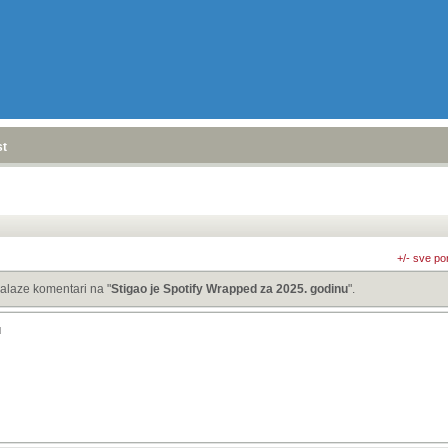
stranica
»
+/- sve po
alaze komentari na "
Stigao je Spotify Wrapped za 2025. godinu
".
u