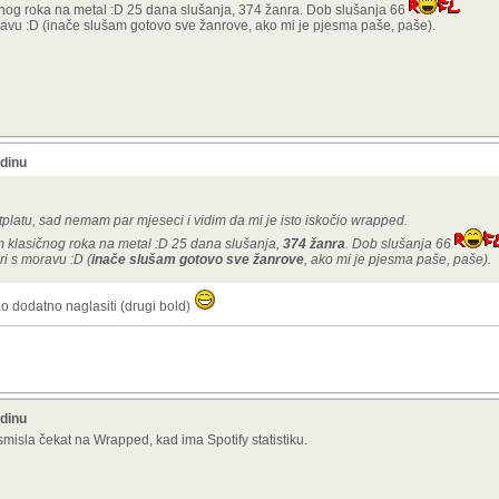
nog roka na metal :D 25 dana slušanja, 374 žanra. Dob slušanja 66
oravu :D (inače slušam gotovo sve žanrove, ako mi je pjesma paše, paše).
odinu
tplatu, sad nemam par mjeseci i vidim da mi je isto iskočio wrapped.
 klasičnog roka na metal :D 25 dana slušanja,
374 žanra
. Dob slušanja 66
ri s moravu :D (
inače slušam gotovo sve žanrove
, ako mi je pjesma paše, paše).
o dodatno naglasiti (drugi bold)
odinu
isla čekat na Wrapped, kad ima Spotify statistiku.