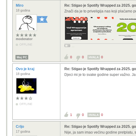
Miro
Re: Stigao je Spotify Wrapped za 2025. g
18 godina
Znači da je to priveligija nas koji plaćamo pr
moderator
OFFLINE
...
0
0
0
Moj PC
HVALA
Ovo je kraj
Re: Stigao je Spotify Wrapped za 2025. g
18 godina
Djeci mi je to svake godine super važno. J
OFFLINE
1
0
0
HVALA
Crljo
Re: Stigao je Spotify Wrapped za 2025. g
17 godina
Nije, ja sam imao većinu godine pretplatu, 