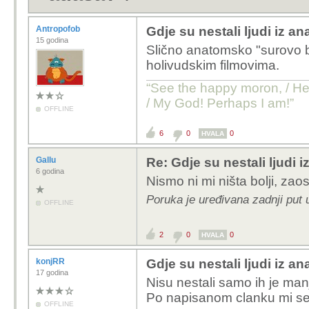
Antropofob
Gdje su nestali ljudi iz 
15 godina
Slično anatomsko "surovo bu
holivudskim filmovima.
“See the happy moron, / He 
/ My God! Perhaps I am!”
OFFLINE
6
0
0
HVALA
Gallu
Re: Gdje su nestali ljudi
6 godina
Nismo ni mi ništa bolji, 
Poruka je uređivana zadnji put 
OFFLINE
2
0
0
HVALA
konjRR
Gdje su nestali ljudi iz 
17 godina
Nisu nestali samo ih je manj
Po napisanom clanku mi se c
OFFLINE