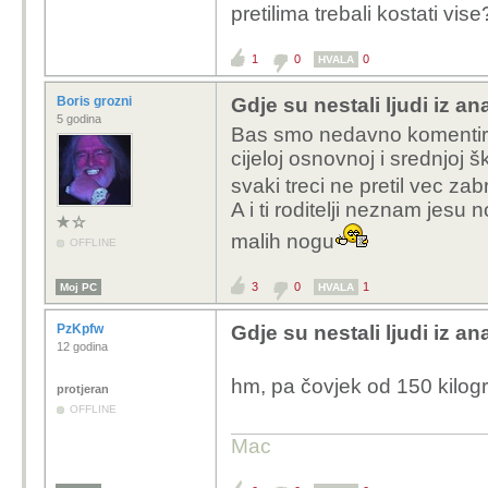
pretilima trebali kostati vis
1
0
0
HVALA
Boris grozni
Gdje su nestali ljudi iz 
5 godina
Bas smo nedavno komentirali 
cijeloj osnovnoj i srednjoj š
svaki treci ne pretil vec za
A i ti roditelji neznam jesu
malih nogu
OFFLINE
3
0
1
Moj PC
HVALA
PzKpfw
Gdje su nestali ljudi iz 
12 godina
hm, pa čovjek od 150 kilogr
protjeran
OFFLINE
Mac