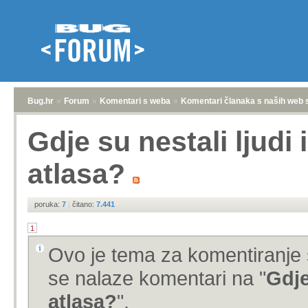
Bug.hr
»
Forum
»
Komentari s weba
»
Komentari članaka s naših web 
Gdje su nestali ljud
atlasa?
poruka:
7
|
čitano:
7.441
1
Ovo je tema za komentiranje 
se nalaze komentari na "
Gdje
atlasa?
".