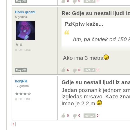
0
0
0
Moj PC
HVALA
Boris grozni
Re: Gdje su nestali ljudi
5 godina
PzKpfw kaže...
hm, pa čovjek od 150 k
OFFLINE
Ako ima 3 metra
6
0
0
Moj PC
HVALA
konjRR
Gdje su nestali ljudi iz 
17 godina
Jedan poznanik jednom sm
izgledas mrsavo. Kaze zna
OFFLINE
Imao je 2.2 m
0
0
0
HVALA
1