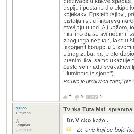
preživače u kakve spadaš i t
uspije i postane dio ekipe 
kojekakvi Epstein fajlovi, 
pištolja i sl. u "interesu na
stavljaju u red. Ali kažem,
mislimo da su svi nebitni i z
zbog toga nebitan, iako u šir
iskorjenit korupciju u svom 
sitnog zuba, pa je eto dobio 
branim lika, samo ukazuje
često se i nađu svakakavi lju
"iluminate iz sjene")
Poruka je uređivana zadnji put 
7
0
0
HVALA
Napon
Tvrtka Tuta Mail spremna 
11 mjeseci
Dr. Vicko kaže...
protjeran
Za one koji se boje kon
OFFLINE