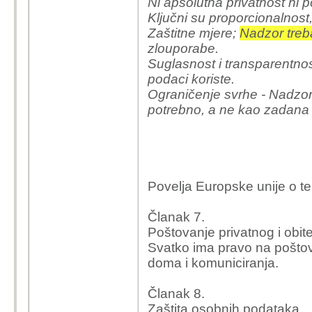
Ni apsolutna privatnost ni p
Ključni su proporcionalnost
Zaštitne mjere;
Nadzor treba
zlouporabe.
Suglasnost i transparentnos
podaci koriste.
Ograničenje svrhe - Nadzor 
potrebno, a ne kao zadana
Povelja Europske unije o t
Članak 7.
Poštovanje privatnog i obite
Svatko ima pravo na poštova
doma i komuniciranja.
Članak 8.
Zaštita osobnih podataka