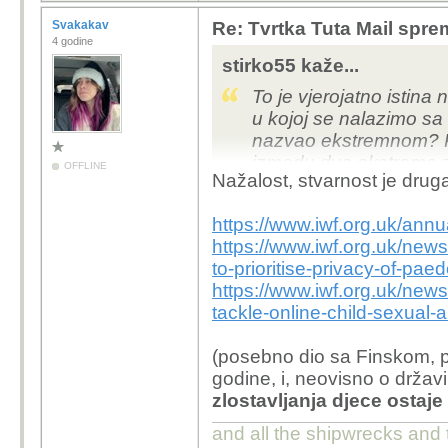
Svakakav
Re: Tvrtka Tuta Mail sprem
4 godine
stirko55 kaže...
To je vjerojatno istina 
u kojoj se nalazimo s
nazvao ekstremnom? P
izmedu dva ekstrema z
OFFLINE
Nažalost, stvarnost je drug
mom misljenju samo je
ekstremom te kako onda
https://www.iwf.org.uk/annu
https://www.iwf.org.uk/new
to-prioritise-privacy-of-pae
https://www.iwf.org.uk/news
tackle-online-child-sexual-
(posebno dio sa Finskom, p
godine, i, neovisno o držav
zlostavljanja djece ostaj
and all the shipwrecks and 