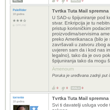
0
0
0
Moj PC
HVALA
PaleRider
Tvrtka Tuta Mail spremna 
18 godina
U SAD-u špijuniranje pod k
stvar. Enkripcija je tu neb
OFFLINE
pristup korisničkim podacim
proizvodima/servisima ameri
preko Amerikanaca (bilo je s
završavali u zatvoru zbog 
uvjeren sam da i kod nas im
legalno), tako da je ovo poku
špijuniranja tako da mogu šp
Amenoum
Poruka je uređivana zadnji put 
0
0
0
HVALA
torrente
Tvrtka Tuta Mail spremna 
18 godina
Svi ti davatelji usluga vode 