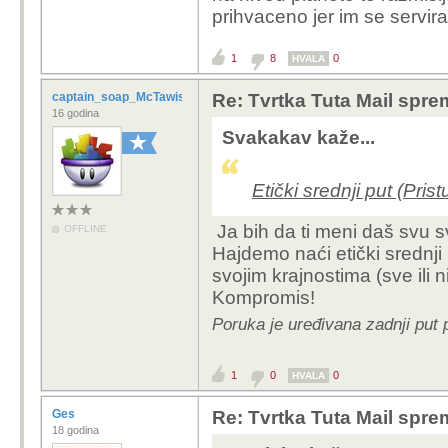
prihvaceno jer im se servira
1
8
0
HVALA
captain_soap_McTawish
Re: Tvrtka Tuta Mail sprem
16 godina
Svakakav kaže...
Etički srednji put (Pris
Ja bih da ti meni daš svu svo
OFFLINE
Hajdemo naći etički srednji 
svojim krajnostima (sve ili n
Kompromis!
Poruka je uređivana zadnji put
1
0
0
HVALA
Ges
Re: Tvrtka Tuta Mail sprem
18 godina