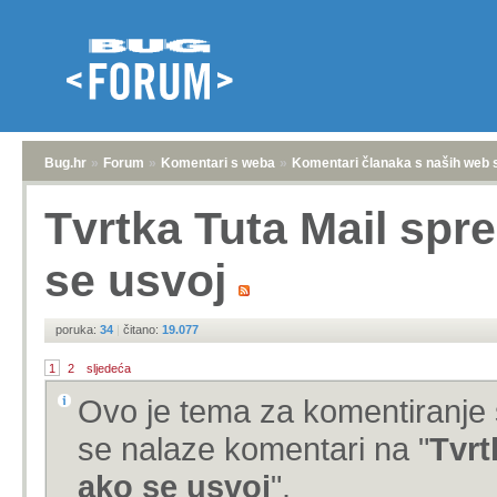
Bug.hr
»
Forum
»
Komentari s weba
»
Komentari članaka s naših web 
Tvrtka Tuta Mail spre
se usvoj
poruka:
34
|
čitano:
19.077
1
2
sljedeća
Ovo je tema za komentiranje 
se nalaze komentari na "
Tvrt
ako se usvoj
".