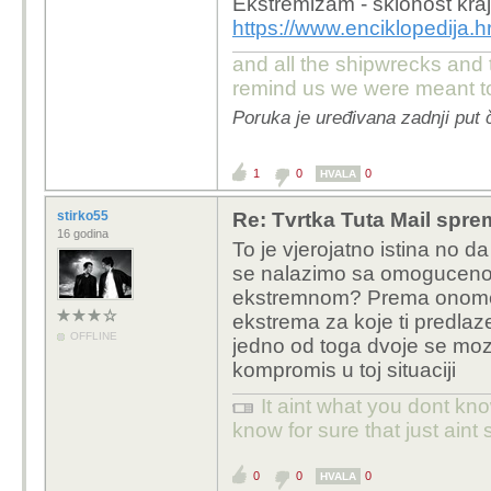
Ekstremizam -
sklonost kra
https://www.enciklopedija.h
and all the shipwrecks and 
remind us we were meant to
Poruka je uređivana zadnji put 
1
0
0
HVALA
stirko55
Re: Tvrtka Tuta Mail sprem
16 godina
To je vjerojatno istina no da
se nalazimo sa omoguceno
ekstremnom? Prema onome s
ekstrema za koje ti predl
OFFLINE
jedno od toga dvoje se mo
kompromis u toj situaciji
It aint what you dont kno
know for sure that just aint 
0
0
0
HVALA