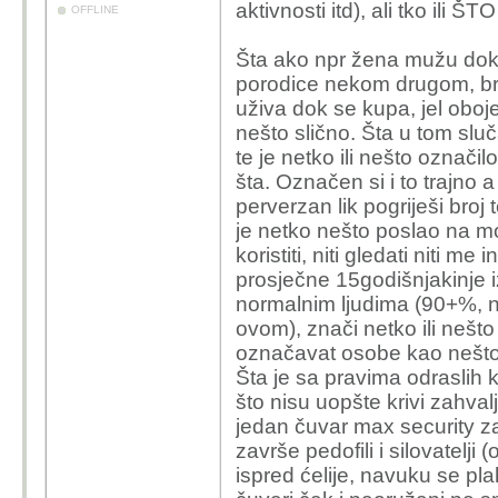
aktivnosti itd), ali tko ili 
OFFLINE
Šta ako npr žena mužu dok je
porodice nekom drugom, brat,
uživa dok se kupa, jel oboj
nešto slično. Šta u tom sluč
te je netko ili nešto označil
šta. Označen si i to trajno 
perverzan lik pogriješi broj 
je netko nešto poslao na mo
koristiti, niti gledati niti m
prosječne 15godišnjakinje i
normalnim ljudima (90+%, n
ovom), znači netko ili nešto
označavat osobe kao nešto z
Šta je sa pravima odraslih k
što nisu uopšte krivi zahva
jedan čuvar max security z
završe pedofili i silovatelji
ispred ćelije, navuku se pla