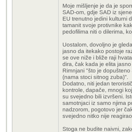
Moje mišljenje je da je spo
SAD-om, gdje SAD iz sjene pr
EU trenutno jedini kulturni 
tamanit svoje protivnike ka
pedofilima niti o dilerima, 
Uostalom, dovoljno je gleda
jasno da itekako postoje raz
se ove niže i bliže raji hvat
dira, čak kada je elita jasn
Rimnjani "
što je dopušteno 
(nama stoci sitnog zuba)
".
Dodatno, niti jedan terorist
kontrole, dapače, mnogi koj
su svejedno bili izvršeni. Is
samotnjaci iz samo njima p
nadzorom, pogotovo jer čak i
svejedno nitko nije reagirao
Stoga ne budite naivni, zako