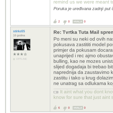
remind us we were meant to
Poruka je uređivana zadnji put 
2
0
0
HVALA
stirko55
Re: Tvrtka Tuta Mail sprem
16 godina
Po meni su neki od ovih nasl
pokusava zastititi model po
primjer da pokusam docarat
unaprijed i rec ajmo obusta
OFFLINE
bulling, kao ne mozes unist
slijed dogadaja bi trebao bit
naprednija da zaustavimo kri
zastitu i tako u krug dolazi
ne unatrag sa odlukama ko
It aint what you dont kno
know for sure that just aint 
6
0
0
HVALA