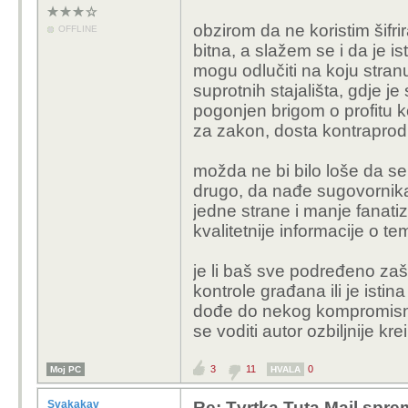
obzirom da ne koristim šifri
OFFLINE
bitna, a slažem se i da je i
mogu odlučiti na koju stran
suprotnih stajališta, gdje je
pogonjen brigom o profitu koji
za zakon, dosta kontraproduk
možda ne bi bilo loše da s
drugo, da nađe sugovornika 
jedne strane i manje fanati
kvalitetnije informacije o te
je li baš sve podređeno zašt
kontrole građana ili je isti
dođe do nekog kompromisnog 
se voditi autor ozbiljnije kr
3
11
0
Moj PC
HVALA
Svakakav
Re: Tvrtka Tuta Mail sprem