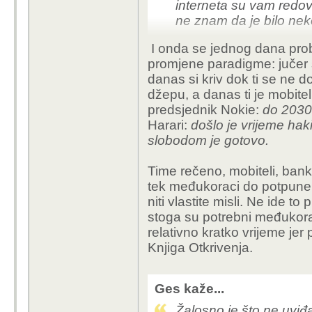
interneta su vam redov
ne znam da je bilo nek
I onda se jednog dana probu
promjene paradigme: jučer s
danas si kriv dok ti se ne d
džepu, a danas ti je mobitel
predsjednik Nokie:
do 2030
Harari:
došlo je vrijeme hak
slobodom je gotovo.
Time rečeno, mobiteli, ban
tek međukoraci do potpune d
niti vlastite misli. Ne ide t
stoga su potrebni međukoraci
relativno kratko vrijeme jer po
Knjiga Otkrivenja.
Ges kaže...
Žalosno je što ne uviđa