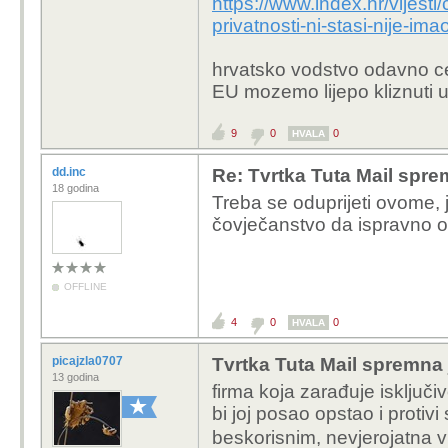
https://www.index.hr/vijesti
glasova EU zastupnika 
privatnosti-ni-stasi-nije-
veta itd.). Dajte malo k
hrvatsko vodstvo odavno c
EU mozemo lijepo kliznuti u
9
0
0
HVALA
dd.inc
Re: Tvrtka Tuta Mail sprem
18 godina
Treba se oduprijeti ovome, 
čovječanstvo da ispravno od
OFFLINE
4
0
0
HVALA
picajzla0707
Tvrtka Tuta Mail spremna 
13 godina
firma koja zarađuje isključ
bi joj posao opstao i protiv
beskorisnim, nevjerojatna v