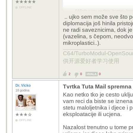
OFFLINE
SAD da nema nadzor i kontrolu kom
Ne samo da SAD može u
.. ujko sem može sve što pož
diplomacija još hinila prist
ne radi saveznicima, dok je
(vazelina, s čepom, neodvojiv
mikroplastici..).
C64/TurboModul-OpenS
供开源爱好者学习使用
2
0
0
HVALA
Dr. Vicko
Tvrtka Tuta Mail spremna 
18 godina
Kao netko tko je cesto uklj
vam reci da biste se iznenad
stetu maloljetnika i djece 
eksploatacije ili ucjena.
OFFLINE
Nazalost trenutno u tome p