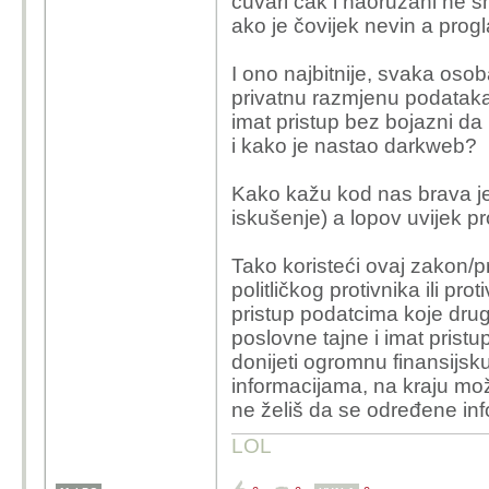
čuvari čak i naoružani ne sm
ako je čovijek nevin a pro
I ono najbitnije, svaka oso
privatnu razmjenu podatak
imat pristup bez bojazni da
i kako je nastao darkweb?
Kako kažu kod nas brava j
iskušenje) a lopov uvijek pr
Tako koristeći ovaj zakon/p
politličkog protivnika ili pr
pristup podatcima koje drug
poslovne tajne i imat pris
donijeti ogromnu finansijsk
informacijama, na kraju može 
ne želiš da se određene inf
LOL