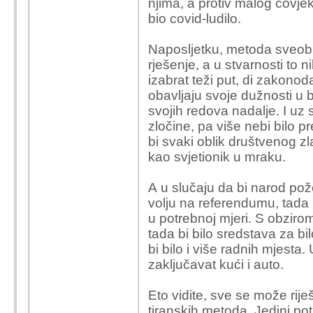
njima, a protiv malog čovjek
bio covid-ludilo.
Naposljetku, metoda sveobu
rješenje, a u stvarnosti to 
izabrat teži put, di zakonoda
obavljaju svoje dužnosti u 
svojih redova nadalje. I u
zločine, pa više nebi bilo p
bi svaki oblik društvenog zl
kao svjetionik u mraku.
A u slučaju da bi narod pože
volju na referendumu, tada 
u potrebnoj mjeri. S obziro
tada bi bilo sredstava za bi
bi bilo i više radnih mjesta.
zaključavat kući i auto.
Eto vidite, sve se može rij
tiranskih metoda. Jedini po