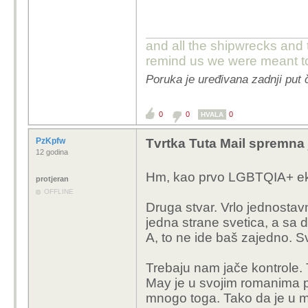
and all the shipwrecks and 
remind us we were meant to
Poruka je uređivana zadnji put 
0
0
0
HVALA
PzKpfw
Tvrtka Tuta Mail spremna 
12 godina
Hm, kao prvo LGBTQIA+ ekipa
protjeran
OFFLINE
Druga stvar. Vrlo jednostavn
jedna strane svetica, a sa 
A, to ne ide baš zajedno. S
Trebaju nam jače kontrole. 
May je u svojim romanima p
mnogo toga. Tako da je u 