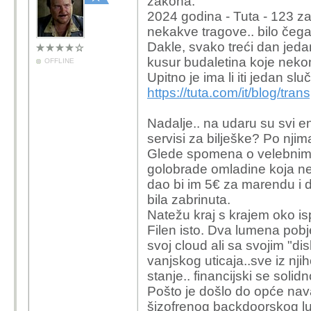
zakona.
2024 godina - Tuta - 123 z
nekakve tragove.. bilo čega 
Dakle, svako treći dan jedan
kusur budaletina koje nekom 
OFFLINE
Upitno je ima li iti jedan sl
https://tuta.com/it/blog/tra
Nadalje.. na udaru su svi e
servisi za bilješke? Po njim
Glede spomena o velebnim pro
golobrade omladine koja nešt
dao bi im 5€ za marendu i 
bila zabrinuta.
Natežu kraj s krajem oko isp
Filen isto. Dva lumena pob
svoj cloud ali sa svojim "
vanjskog uticaja..sve iz nj
stanje.. financijski se soli
Pošto je došlo do opće nav
šizofrenog backdoorskog ludi