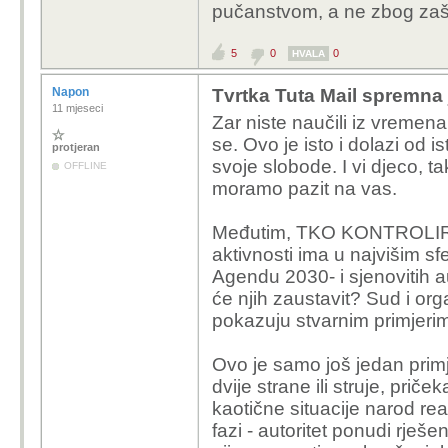
pučanstvom, a ne zbog zašti
5
0
0
HVALA
Napon
Tvrtka Tuta Mail spremna 
11 mjeseci
Zar niste naučili iz vremena 
se. Ovo je isto i dolazi od i
protjeran
svoje slobode. I vi djeco, t
OFFLINE
moramo pazit na vas.
Međutim, TKO KONTROLIRA
aktivnosti ima u najvišim s
Agendu 2030- i sjenovitih au
će njih zaustavit? Sud i or
pokazuju stvarnim primjeri
Ovo je samo još jedan primj
dvije strane ili struje, prič
kaotične situacije narod re
fazi - autoritet ponudi rješe