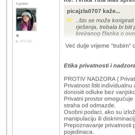
4 godine
picajzla0707 kaže...
..što se može korigir
rješenja, trebala bi biti
kreiranog članka o ovo
OFFLINE
Već dulje vrijeme "trubim" 
Etika privatnosti i nadzor
PROTIV NADZORA ( Privatno
Privatnost štiti individualn
donositi odluke bez vanjsko
Privatni prostor omogućuje k
straha od odmazde.
Osobni podaci, ako su izlože
manipulaciju ili diskriminacij
Prepoznavanje privatnosti p
pojedinaca.