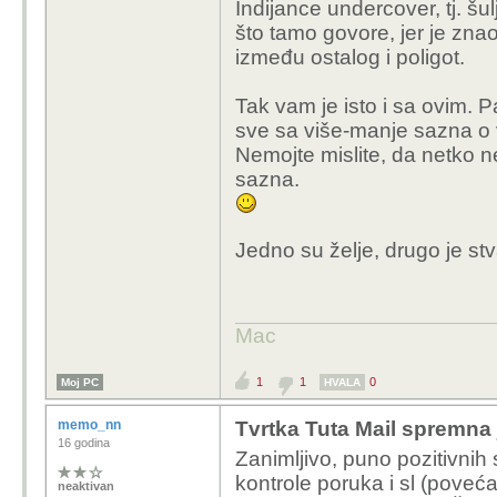
Indijance undercover, tj. šu
što tamo govore, jer je zna
između ostalog i poligot.
Tak vam je isto i sa ovim. P
sve sa više-manje sazna o
Nemojte mislite, da netko ne
sazna.
Jedno su želje, drugo je stv
Mac
1
1
0
Moj PC
HVALA
memo_nn
Tvrtka Tuta Mail spremna 
16 godina
Zanimljivo, puno pozitivnih 
kontrole poruka i sl (poveća
neaktivan