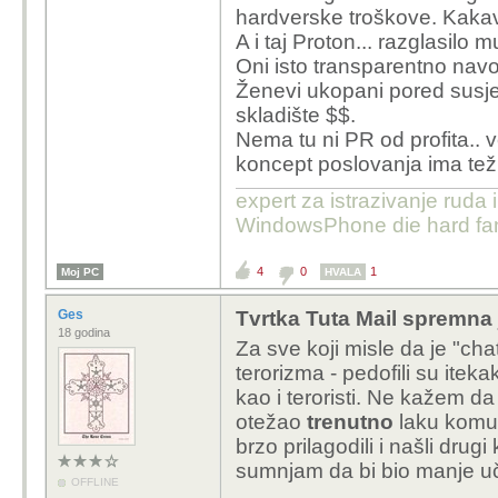
hardverske troškove. Kakav 
A i taj Proton... razglasilo 
Oni isto transparentno navo
Ženevi ukopani pored susje
skladište $$.
Nema tu ni PR od profita.. 
koncept poslovanja ima tež
expert za istrazivanje ruda 
WindowsPhone die hard fan
4
0
1
Moj PC
HVALA
Ges
Tvrtka Tuta Mail spremna 
18 godina
Za sve koji misle da je "chat
terorizma - pedofili su itekako
kao i teroristi. Ne kažem d
otežao
trenutno
laku komuni
brzo prilagodili i našli drug
sumnjam da bi bio manje uč
OFFLINE