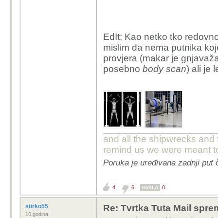
EdIt; Kao netko tko redovn
mislim da nema putnika koje
provjera (makar je gnjavaža i
posebno
body scan
) ali je
and all the shipwrecks and 
remind us we were meant to
Poruka je uređivana zadnji put 
4
6
0
HVALA
stirko55
Re: Tvrtka Tuta Mail sprem
16 godina