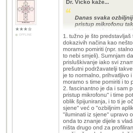
Dr. Vicko kaže...
Danas svaka ozbiljnija
pristup mikrofonu tak
skoro svakom trenutku
OFFLINE
1. tužno je što predstavljaš
marketinga i ko zna k
dokazivih načina kao nešto
moramo pomiriti (npr. staln
to nebi smjeli). Sumnjam da
Za one koji se boje kon
prisluškivanje iako svi zna
interneta su vam redov
prešutni podržavatelji takv
ne znam da je bilo nek
je to normalno, prihvatljivo
Svi smo mi vec pod n
moramo s time pomiriti i to p
sport, streaming servise
2. fascinantno je da i sam p
POgledajte samo da je
pristup mikrofonu" i time po
gay i da je na nivou pl
oblik špijuniranja, i to ti je 
svim sredinama bolje pr
sjene" već o "ozbiljnim apl
druge servise.
"iluminati iz sjene" upravo on
onda to znanje dijele s vla
ništa drugo ond za profilira