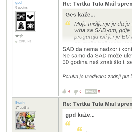
gpd
Re: Tvrtka Tuta Mail sprem
8 godina
Ges kaže...
Moje mišljenje je da je
vrha sa SAD-om, gdje S
proguraju isti jer je EU
OFFLINE
ne može baš uletit i ta
SAD da nema nadzor i kont
gdje ne pričam o pedofi
Ne samo da SAD može uletit
opravdanje za sporni 
50 godina neš znati što ti 
Poruka je uređivana zadnji put 
4
0
0
HVALA
ihush
Re: Tvrtka Tuta Mail sprem
17 godina
gpd kaže...
..