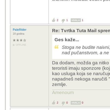
2
1
1
HVALA
PaleRider
Re: Tvrtka Tuta Mail sprem
18 godina
Ges kaže...
OFFLINE
Stoga ne budite naivni,
nad pučanstvom, a ne z
Da dodam, možda ga nitko 
teroristi imaju sponzore (koj
kao usluga koja se naručuje. 
napadneš nekoga naručiš "
zemlje.
Amenoum
2
0
0
HVALA