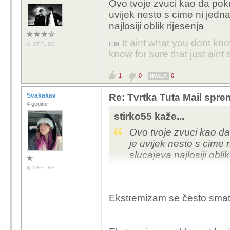
Ovo tvoje zvuci kao da po
uvijek nesto s cime ni jedna
najlosiji oblik rijesenja
It aint what you dont kno
OFFLINE
know for sure that just aint 
1
0
0
HVALA
Svakakav
Re: Tvrtka Tuta Mail sprem
4 godine
stirko55 kaže...
Ovo tvoje zvuci kao d
je uvijek nesto s cime n
slucajeva najlosiji oblik
OFFLINE
Ekstremizam se često sma