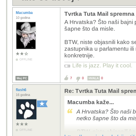
Macumba
Tvrtka Tuta Mail spremna 
10 godina
A Hrvatska? Što naši bajni p
šapne što da misle.
BTW, niste objasnili kako 
zastupnika u parlamentu ili 
konkretnije.
OFFLINE
Life is jazz. Play it cool.
7
0
0
Moj PC
HVALA
flash6
Re: Tvrtka Tuta Mail sprem
16 godina
Macumba kaže...
A Hrvatska? Što naši ba
netko šapne što da mis
OFFLINE
BTW, niste objasnili k