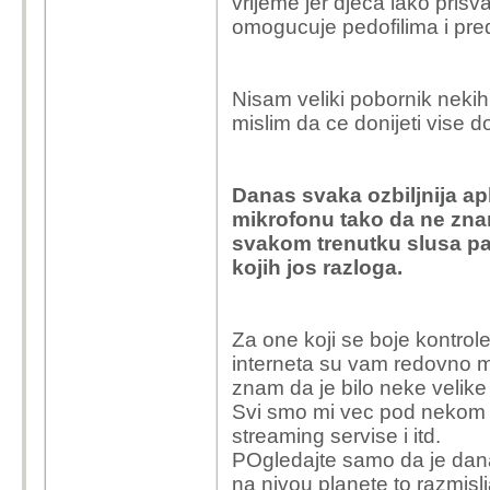
vrijeme jer djeca lako prisv
omogucuje pedofilima i pred
Nisam veliki pobornik nekih
mislim da ce donijeti vise d
Danas svaka ozbiljnija apl
mikrofonu tako da ne znam
svakom trenutku slusa par 
kojih jos razloga.
Za one koji se boje kontrole
interneta su vam redovno mo
znam da je bilo neke velik
Svi smo mi vec pod nekom 
streaming servise i itd.
POgledajte samo da je dana
na nivou planete to razmisl