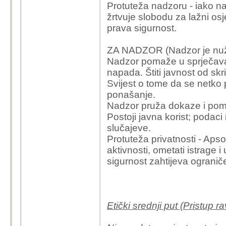
Protuteža nadzoru - iako na
žrtvuje slobodu za lažni osj
prava sigurnost.
ZA NADZOR (Nadzor je nu
Nadzor pomaže u sprječavanj
napada. Štiti javnost od skriv
Svijest o tome da se netko p
ponašanje.
Nadzor pruža dokaze i pomaž
Postoji javna korist; podac
slučajeve.
Protuteža privatnosti - Apso
aktivnosti, ometati istrage 
sigurnost zahtijeva ograniče
Etički srednji put (Pristup 