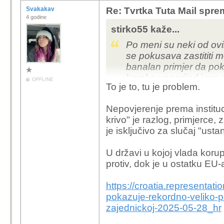
Svakakav
Re: Tvrtka Tuta Mail sprem
4 godine
stirko55 kaže...
Po meni su neki od ovih
se pokusava zastititi m
banalan primjer da pok
koraka unaprijed i rec
OFFLINE
To je to, tu je problem.
zaustavi online bullin
tehnologiju na bazi zlo
Nepovjerenje prema institu
sada stvoriti tehnologi
krivo" je razlog, primjerce
kriminal, poslije toga c
je isključivo za slučaj "usta
dolazimo do razvitka. 
odlukama koje se don
U državi u kojoj vlada korup
protiv, dok je u ostatku EU
https://croatia.representa
pokazuje-rekordno-veliko-p
zajednickoj-2025-05-28_hr