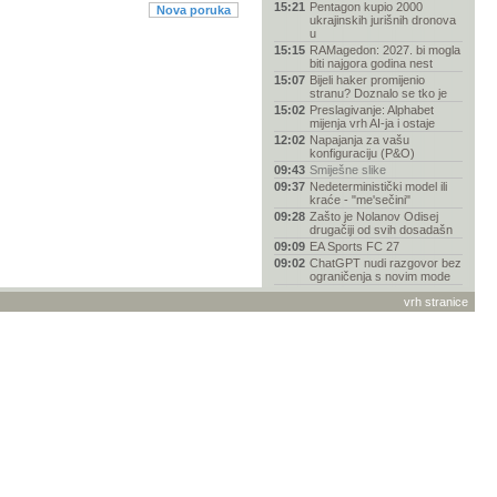
15:21
Pentagon kupio 2000
Nova poruka
ukrajinskih jurišnih dronova
u
15:15
RAMagedon: 2027. bi mogla
biti najgora godina nest
15:07
Bijeli haker promijenio
stranu? Doznalo se tko je
15:02
Preslagivanje: Alphabet
mijenja vrh AI-ja i ostaje
12:02
Napajanja za vašu
konfiguraciju (P&O)
09:43
Smiješne slike
09:37
Nedeterministički model ili
kraće - "me'sečini"
09:28
Zašto je Nolanov Odisej
drugačiji od svih dosadašn
09:09
EA Sports FC 27
09:02
ChatGPT nudi razgovor bez
ograničenja s novim mode
08:18
Veliki dio AI industrije su
vrh stranice
marksisti, kaže šef Pa
07:28
SpaceX više zarađuje od
umjetne inteligencije nego
04:22
Kamere u smartfonima-
Rasprava
01:22
Grand Theft Auto (GTA VI) -
Rasprava
23:31
Netflix oživljava Gene
Wildera uz AI glas, fanovi
23:21
Stupna bušilica
22:46
Četvorica Hrvata otkrila
novu svemirsku maglicu
22:44
AI drži američko