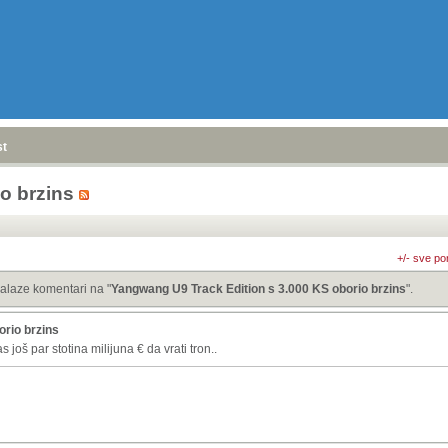
stranica
»
o brzins
+/- sve po
alaze komentari na "
Yangwang U9 Track Edition s 3.000 KS oborio brzins
".
rio brzins
još par stotina milijuna € da vrati tron..