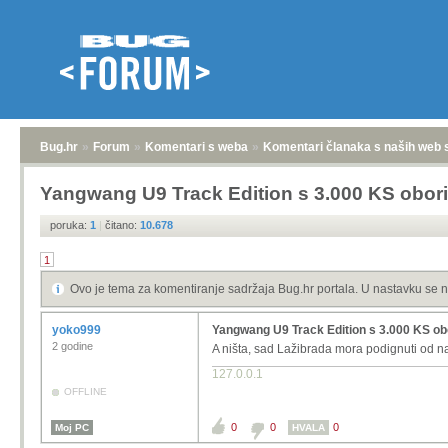
Bug.hr
»
Forum
»
Komentari s weba
»
Komentari članaka s naših web 
Yangwang U9 Track Edition s 3.000 KS obori
poruka:
1
|
čitano:
10.678
1
Ovo je tema za komentiranje sadržaja Bug.hr portala. U nastavku se n
yoko999
Yangwang U9 Track Edition s 3.000 KS obo
2 godine
A ništa, sad Lažibrada mora podignuti od nas 
127.0.0.1
OFFLINE
0
0
0
Moj PC
HVALA