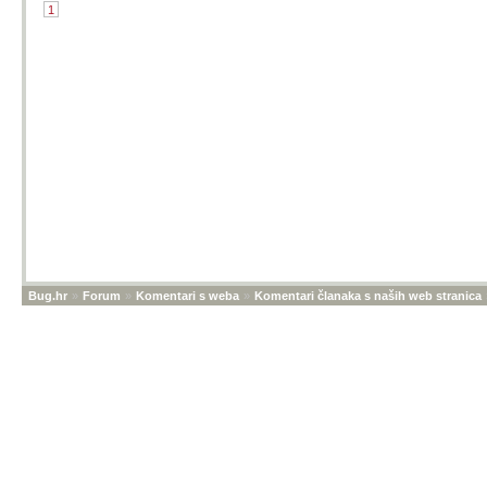
1
Bug.hr
»
Forum
»
Komentari s weba
»
Komentari članaka s naših web stranica