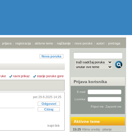
prijava
|
registracija
|
aktivne teme
|
najčitanije
|
nove poruke
|
autori
|
pretraga
Nova poruka
ruke
ravni prikaz
starije poruke gore
Prijava korisnika
E-mail:
pet 29.8.2025 14:25
Lozinka:
Odgovori
Citiraj
Aktivne teme
trajni link
15:25
Klima uređaj - pitanje