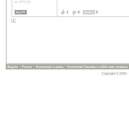
OFFLINE
1
0
0
Moj PC
HVALA
1
Bug.hr
»
Forum
»
Komentari s weba
»
Komentari članaka s naših web stranica
Copyright © 2008 - 