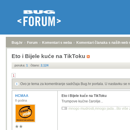
Bug.hr
»
Forum
»
Komentari s weba
»
Komentari članaka s naših web 
Eto i Bijele kuće na TikToku
poruka:
1
|
čitano:
2.124
1
Ovo je tema za komentiranje sadržaja Bug.hr portala. U nastavku se n
HCMAA
Eto i Bijele kuće na TikToku
8 godina
Trumpove kućne čarolije...
mnogo mudrosti,mnogo jada...što više zn