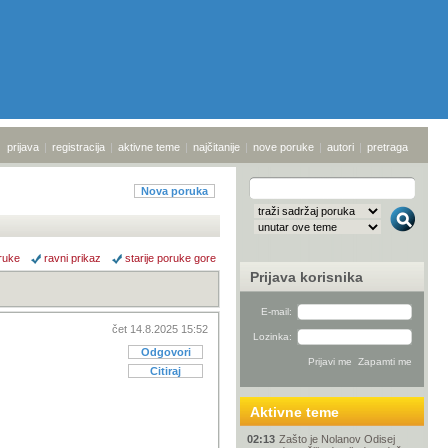
prijava
|
registracija
|
aktivne teme
|
najčitanije
|
nove poruke
|
autori
|
pretraga
Nova poruka
ruke
ravni prikaz
starije poruke gore
Prijava korisnika
E-mail:
čet 14.8.2025 15:52
Lozinka:
Odgovori
Citiraj
Aktivne teme
02:13
Zašto je Nolanov Odisej