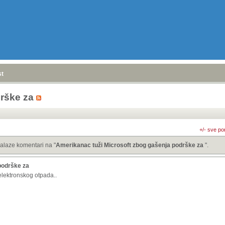
stranica
»
drške za
+/- sve po
alaze komentari na "
Amerikanac tuži Microsoft zbog gašenja podrške za
".
podrške za
 elektronskog otpada..