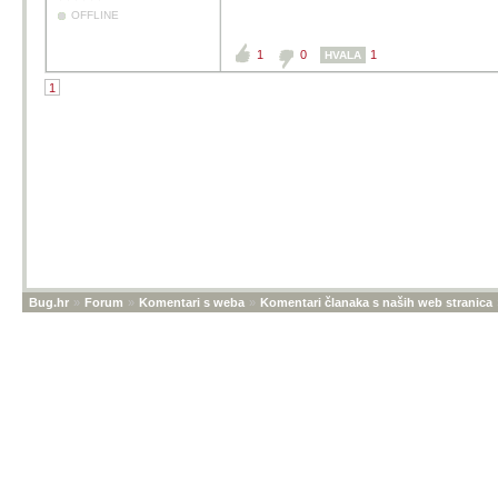
OFFLINE
1
0
1
HVALA
1
Bug.hr
»
Forum
»
Komentari s weba
»
Komentari članaka s naših web stranica