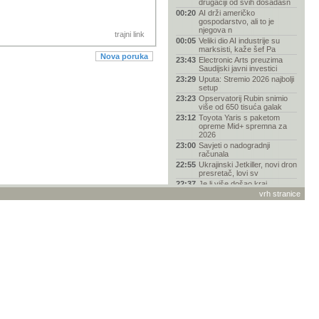
drugačiji od svih dosadašn
00:20
AI drži američko
gospodarstvo, ali to je
njegova n
trajni link
00:05
Veliki dio AI industrije su
marksisti, kaže šef Pa
Nova poruka
23:43
Electronic Arts preuzima
Saudijski javni investici
23:29
Uputa: Stremio 2026 najbolji
setup
23:23
Opservatorij Rubin snimio
više od 650 tisuća galak
23:12
Toyota Yaris s paketom
opreme Mid+ spremna za
2026
23:00
Savjeti o nadogradnji
računala
22:55
Ukrajinski Jetkiller, novi dron
presretač, lovi sv
22:37
Je li više došao kraj
fantazije „svi-mogu-biti-pro
vrh stranice
22:22
Pentagon kupio 2000
ukrajinskih jurišnih dronova
u
21:54
Hi-Fi vs. Head-Fi: Kako se
vrhunski zvuk preselio
21:33
Pomoć pri odabiru mobitela
21:29
EA Sports FC 27
21:11
Popusti, akcije i dobre
ponude za igre
19:51
'Najaviti projekt AI centra od
50 milijardi dolara
19:50
Koji iptv izabrati?