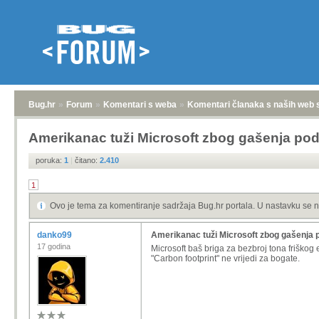
Bug.hr
»
Forum
»
Komentari s weba
»
Komentari članaka s naših web 
Amerikanac tuži Microsoft zbog gašenja po
poruka:
1
|
čitano:
2.410
1
Ovo je tema za komentiranje sadržaja Bug.hr portala. U nastavku se n
danko99
Amerikanac tuži Microsoft zbog gašenja 
17 godina
Microsoft baš briga za bezbroj tona friškog
"Carbon footprint" ne vrijedi za bogate.