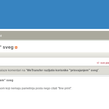
stranica
»
m" sveg
+/- sve po
alaze komentari na "
WeTransfer razljutio korisnike "prisvajanjem" sveg
".
njem" sveg
om koji nemaju pametnija posla nego citati "fine print".