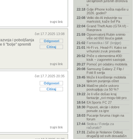
ukrajinskih jurišnih dronova
u
22:18
Gdje iPhone košta najviše u
2026. godini?
22:08
Veliki dio AI industrije su
marksisti, kaže šef Pa
trajni link
22:04
Grand Theft Auto (GTA VI) -
Rasprava
čet 17.7.2025 13:08
21:59
Opservatorij Rubin snimio
više od 650 tisuća galak
razvoja i poboljšanja
Odgovori
21:02
Fantastika i SF (knjige)
 li "bolje" spremiti
Citiraj
21:01
Hi-Fi vs. Head-Fi: Kako se
vrhunski zvuk preselio
20:52
Priče o elementima #30:
kisik – zagonetni sastojak
trajni link
20:27
Pomoć pri odabiru mobitela
20:08
Samsung Galaxy Z Flip /
Fold 8 serija
čet 17.7.2025 20:35
19:45
Može li korištenje mobitela
tijekom punjenja oštet
Odgovori
19:24
Matične ploče uskoro
Citiraj
poskupljuju za 50 %?
19:22
Je li više došao kraj
fantazije „svi-mogu-biti-pro
18:54
EA Sports FC 27
18:30
Popusti, akcije i dobre
ponude za igre
18:03
Pucanje foruma i login na
forum
17:44
Stolica / Fotelja za
trajni link
računalo?
17:31
Zašto je Nolanov Odisej
drugačiji od svih dosadašn