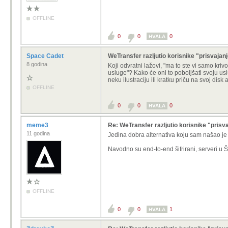
OFFLINE
0
0
0
HVALA
Space Cadet
WeTransfer razljutio korisnike "prisvaja
8 godina
Koji odvratni lažovi, "ma to ste vi samo krivo 
usluge"? Kako će oni to poboljšati svoju uslu
neku ilustraciju ili kratku priču na svoj disk
OFFLINE
0
0
0
HVALA
meme3
Re: WeTransfer razljutio korisnike "prisv
11 godina
Jedina dobra alternativa koju sam našao je
Navodno su end-to-end šifrirani, serveri u Š
OFFLINE
0
0
1
HVALA