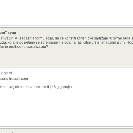
njem" sveg
shvatili". A i sadašnja formulacija, da će koristiti korisničke
sadržaje "u svrhe rada, 
gu, koja je posjetimo se spremanje file-ova najrazličitije vrste, analizom istih? Hoće
 ako je prethodno izanaliziraju?
ajanjem"
 send.tresorit.com
vicarskoj ak se ne varam i limit je 5 gigabajta