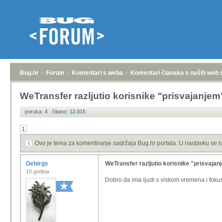
Bug.hr
»
Forum
»
Komentari s weba
»
Komentari članaka s naših web 
WeTransfer razljutio korisnike "prisvajanje
poruka:
4
|
čitano:
12.015
1
Ovo je tema za komentiranje sadržaja Bug.hr portala. U nastavku se n
Gebirgs
WeTransfer razljutio korisnike "prisvaja
10 godina
Dobro da ima ljudi s viskom vremena i fokus