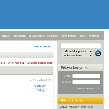
prijava
|
registracija
|
aktivne teme
|
najčitanije
|
nove poruke
|
autori
|
pretraga
Nova poruka
ruke
ravni prikaz
starije poruke gore
Prijava korisnika
E-mail:
čet 17.7.2025 9:52
Lozinka:
Odgovori
Citiraj
Aktivne teme
22:22
Pentagon kupio 2000