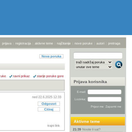
prijava
|
registracija
|
aktivne teme
|
najčitanije
|
nove poruke
|
autori
|
pretraga
Nova poruka
ruke
ravni prikaz
starije poruke gore
Prijava korisnika
E-mail:
ned 22.6.2025 12:33
Lozinka:
Odgovori
Citiraj
Aktivne teme
trajni link
21:39
Nosite li sat?