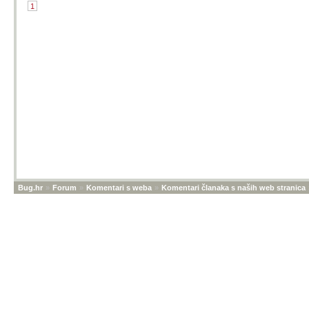
1
Bug.hr
»
Forum
»
Komentari s weba
»
Komentari članaka s naših web stranica