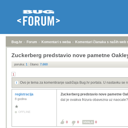
Bug.hr
»
Forum
»
Komentari s weba
»
Komentari članaka s naših web 
Zuckerberg predstavio nove pametne Oakle
poruka:
1
|
čitano:
7.660
1
Ovo je tema za komentiranje sadržaja Bug.hr portala. U nastavku se n
registracija
Zuckerberg predstavio nove pametne Oa
8 godina
dal je ovakva frizura obavezna uz naocale?
OFFLINE
0
0
0
HVALA