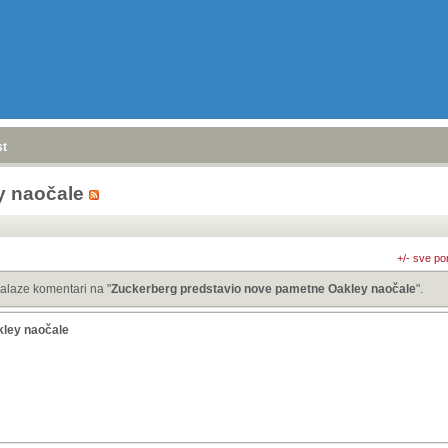
stranica
»
y naočale
+/- sve po
alaze komentari na "
Zuckerberg predstavio nove pametne Oakley naočale
".
kley naočale