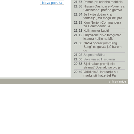
21:37
Pomoć pri odabiru mobitela
Nova poruka
21:36
Nissan Qashqai e-Power za
Guinnessa: prešao gotovo
21:34
Je li više došao kraj
fantazije „svi-mogu-biti-pro
21:29
Klon Norton Commandera
za Commodore 64
21:21
Koji monitor kupiti
21:12
Objavljene prve fotografije
kratera koji je na Mje
21:06
NASA operacijom "Bing
Bang" osigurala još barem
go
21:02
Stupna bušilica
21:00
Slike vašeg Hardvera
20:53
Bijeli haker promijenio
stranu? Doznalo se tko je
20:49
Veliki dio AI industrije su
marksisti, kaže šef Pa
20:24
Pentagon kupio 2000
vrh stranice
ukrajinskih jurišnih dronova
u
20:08
Garmin
19:33
Youtube premium
19:06
ChatGPT nudi razgovor bez
ograničenja s novim mode
18:06
AI drži američko
gospodarstvo, ali to je
njegova n
17:23
EA Sports FC 27
16:56
Disney+ u Europi više nema
Dolby Vision, HDR10+ i
16:45
Auti - ultimativna tema