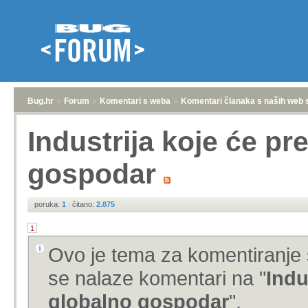
Bug.hr
»
Forum
»
Komentari s weba
»
Komentari članaka s naših web 
Industrija koje će pr
gospodar
poruka:
1
|
čitano:
2.875
1
Ovo je tema za komentiranje 
se nalaze komentari na "
Indu
globalno gospodar
".