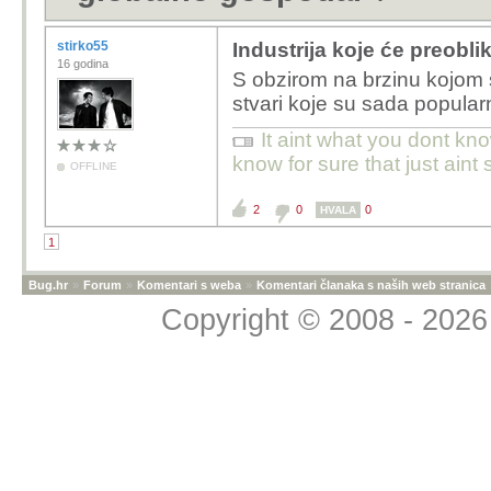
stirko55
Industrija koje će preobl
16 godina
S obzirom na brzinu kojom s
stvari koje su sada popularn
It aint what you dont kno
know for sure that just aint 
OFFLINE
2
0
0
HVALA
1
Bug.hr
»
Forum
»
Komentari s weba
»
Komentari članaka s naših web stranica
Copyright © 2008 - 2026 