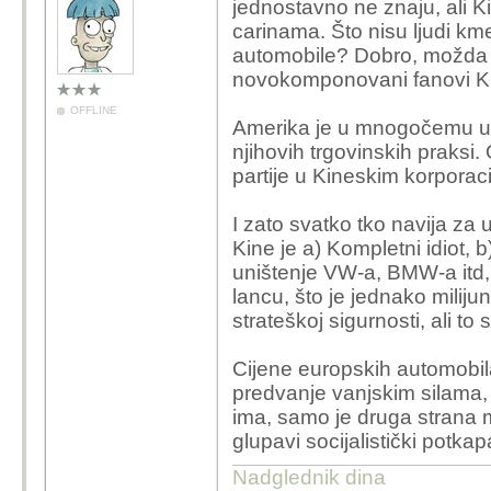
jednostavno ne znaju, ali K
carinama. Što nisu ljudi km
automobile? Dobro, možda je
novokomponovani fanovi Kin
OFFLINE
Amerika je u mnogočemu u kr
njihovih trgovinskih praksi.
partije u Kineskim korporaci
I zato svatko tko navija za 
Kine je a) Kompletni idiot, b
uništenje VW-a, BMW-a itd,
lancu, što je jednako milijun
strateškoj sigurnosti, ali to
Cijene europskih automobila
predvanje vanjskim silama,
ima, samo je druga strana m
glupavi socijalistički potkapa
Nadglednik dina