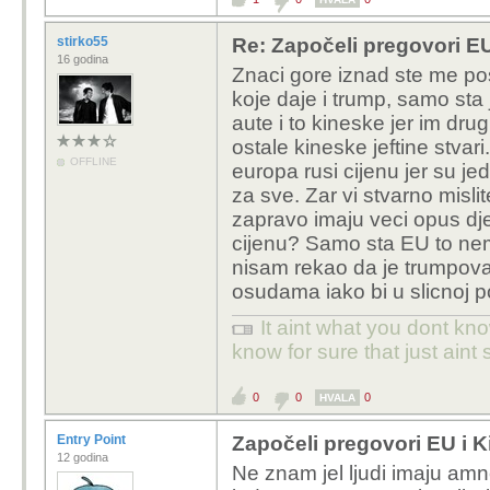
stirko55
Re: Započeli pregovori EU
16 godina
Znaci gore iznad ste me pos
koje daje i trump, samo st
aute i to kineske jer im drugi
ostale kineske jeftine stvari
OFFLINE
europa rusi cijenu jer su je
za sve. Zar vi stvarno misl
zapravo imaju veci opus dje
cijenu? Samo sta EU to nem
nisam rekao da je trumpova
osudama iako bi u slicnoj poz
It aint what you dont kno
know for sure that just aint 
0
0
0
HVALA
Entry Point
Započeli pregovori EU i K
12 godina
Ne znam jel ljudi imaju amnez