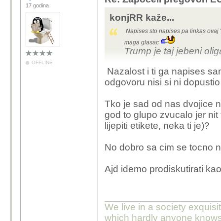
17 godina
Uostalom, jedan kinez j
konjRR kaže...
JudgingFreedom YT ka
Napises sto napises pa linkas ovaj "c
maga glasac
Trump je taj jebeni oliga
OFFLINE
Nazalost i ti ga napises s
odgovoru nisi si ni dopustio 
Tko je sad od nas dvojice 
god to glupo zvucalo jer nit 
lijepiti etikete, neka ti je)?
No dobro sa cim se tocno 
Ajd idemo prodiskutirati kao 
We live in a society exquis
which hardly anyone knows