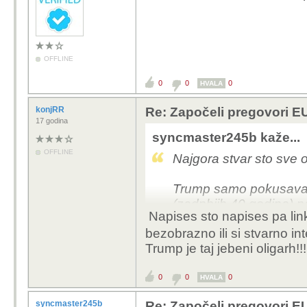
OFFLINE
0
0
0
HVALA
konjRR
Re: Započeli pregovori EU
17 godina
syncmaster245b kaže...
OFFLINE
Najgora stvar sto sve
Trump samo pokusava is
(zadnbjih 40 godina) na
Napises sto napises pa linka
se "zaustavi se vjetre
bezobrazno ili si stvarno i
Amerikanci su prosli "p
Trump je taj jebeni oligarh!!!
Trump jurisa na vjetren
Jedino sto Trump moze p
0
0
0
HVALA
gdje je stvarni problem
syncmaster245b
Re: Započeli pregovori EU