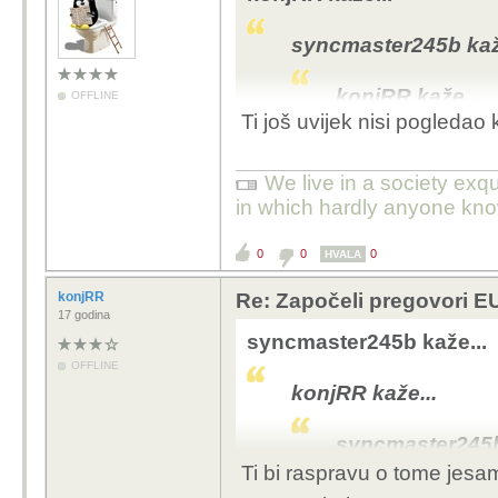
syncmaster245b kaž
Ajd idemo prodiskutirati
konjRR kaže...
OFFLINE
Ti još uvijek nisi pogledao k
Napises sto napises pa
stvarno intelektualno
Trump je taj j
We live in a society exq
in which hardly anyone kno
Nazalost i ti ga 
tvom odgovoru nisi
0
0
0
HVALA
Tko je sad od na
konjRR
Re: Započeli pregovori EU
glasac (koliko god 
17 godina
USA, al ajd ako te v
syncmaster245b kaže...
OFFLINE
No dobro sa cim 
konjRR kaže...
napisao?
syncmaster245b
Ajd idemo prodiskut
Ti bi raspravu o tome jesam
konjRR kaže