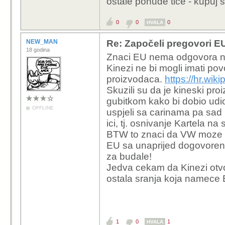
ostale ponude tiče - kupuj 
0
0
0
HVALA
NEW_MAN
Re: Započeli pregovori EU
18 godina
Znaci EU nema odgovora na
Kinezi ne bi mogli imati po
proizvodaca.
https://hr.wiki
Skuzili su da je kineski p
gubitkom kako bi dobio udio 
OFFLINE
uspjeli sa carinama pa sad i
ici, tj. osnivanje Kartela n
BTW to znaci da VW moze a
EU sa unaprijed dogovore
za budale!
Jedva cekam da Kinezi otvo
ostala sranja koja namece
1
0
1
HVALA