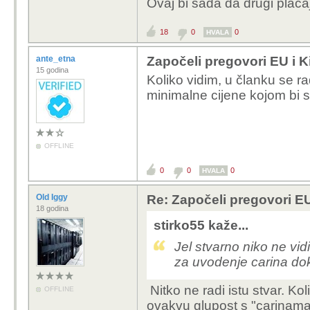
Ovaj bi sada da drugi plaća
18
0
0
HVALA
ante_etna
Započeli pregovori EU i K
15 godina
Koliko vidim, u članku se r
minimalne cijene kojom bi
OFFLINE
0
0
0
HVALA
Old Iggy
Re: Započeli pregovori EU
18 godina
stirko55 kaže...
Jel stvarno niko ne vi
za uvodenje carina dok
Nitko ne radi istu stvar. Kol
OFFLINE
ovakvu glupost s "carinam