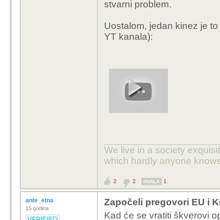
stvarni problem.
Uostalom, jedan kinez je to
YT kanala):
We live in a society exquis
which hardly anyone knows
2
2
1
HVALA
ante_etna
Započeli pregovori EU i K
15 godina
Kad će se vratiti škverovi