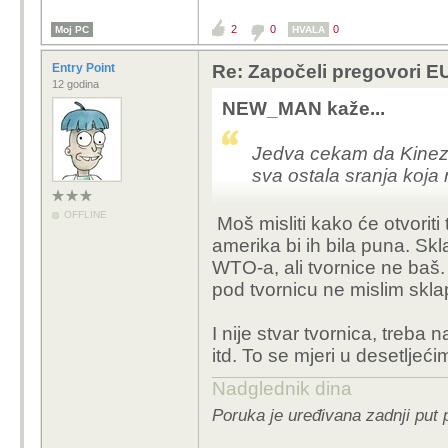
2
0
0
Moj PC
HVALA
Entry Point
Re: Započeli pregovori EU
12 godina
NEW_MAN kaže...
Jedva cekam da Kinez
sva ostala sranja koj
OFFLINE
Moš misliti kako će otvoriti
amerika bi ih bila puna. Skla
WTO-a, ali tvornice ne baš.
pod tvornicu ne mislim skla
I nije stvar tvornica, treba 
itd. To se mjeri u desetlje
Nadglednik dina
Poruka je uređivana zadnji put 