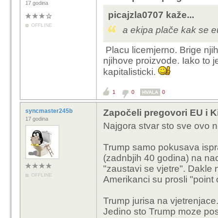
17 godina
picajzla0707 kaže...
OFFLINE
a ekipa plače kak se e
Placu licemjerno. Brige nji
njihove proizvode. Iako to 
kapitalisticki.
1
0
0
HVALA
syncmaster245b
Započeli pregovori EU i K
17 godina
Najgora stvar sto sve ovo
Trump samo pokusava isprav
(zadnbjih 40 godina) na naci
"zaustavi se vjetre". Dakl
OFFLINE
Amerikanci su prosli "point 
Trump jurisa na vjetrenjace
Jedino sto Trump moze postic