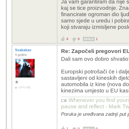
Ja vam garantiram da nije sa
kaj se tice proizvodnje. Zn
financirate ogroman dio ljudi 
samo sjede u uredu i pobira
koji stvaraju izmisljene posl
6
0
1
HVALA
Svakakav
Re: Započeli pregovori EU
4 godine
Dali sam ovo dobro shvatio
Europski potrošači će i dal
sastavljeni od kineskih djelo
automobila iz kine (nova d
OFFLINE
kinezima umjesto u EU kas
Whenever you find yourself
pause and reflect - Mark T
Poruka je uređivana zadnji put
1
0
0
HVALA