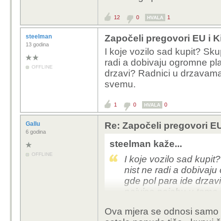
12
0
1
HVALA
steelman
Započeli pregovori EU i K
13 godina
I koje vozilo sad kupit? Sk
radi a dobivaju ogromne plac
OFFLINE
drzavi? Radnici u drzavama
svemu.
1
0
0
HVALA
Gallu
Re: Započeli pregovori EU
6 godina
steelman kaže...
OFFLINE
I koje vozilo sad kupi
nist ne radi a dobivaju
gde pol para ide drzav
najvise najebu u tome
Ova mjera se odnosi samo na