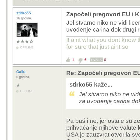
stirko55
Započeli pregovori EU i K
16 godina
Jel stvarno niko ne vidi li
uvodenje carina dok drugi r
It aint what you dont know t
for sure that just aint so
OFFLINE
1
6
0
HVALA
Gallu
Re: Započeli pregovori EU
6 godina
stirko55 kaže...
OFFLINE
Jel stvarno niko ne vi
za uvodenje carina dok
Pa baš i ne, jer ostale su 
prihvaćanje njihove valute k
USA je zauzvrat otvorila svoj