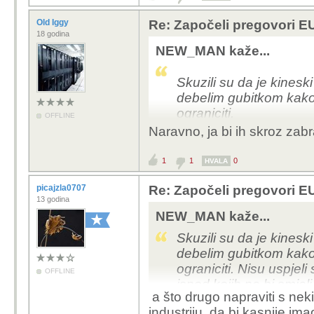
Old Iggy
Re: Započeli pregovori EU
18 godina
NEW_MAN kaže...
Skuzili su da je kines
debelim gubitkom kako 
ograniciti.
OFFLINE
Naravno, ja bi ih skroz zab
1
1
0
HVALA
picajzla0707
Re: Započeli pregovori EU
13 godina
NEW_MAN kaže...
Skuzili su da je kines
debelim gubitkom kako 
ograniciti. Nisu uspjel
OFFLINE
ispod kojih ne bi smjeli
a što drugo napraviti s nek
gradana.
industriju, da bi kasnije i