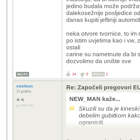
jedino budala može podržava
BTW to znaci da VW m
dalekosežnije posljedice o
carina u EU sa unapr
danas kupiti jeftiniji automob
parlamentom = imaju n
Jedva cekam da Kinezi 
neka otvore tvornice, to im 
sva ostala sranja ko
po istim uvjetima kao i vw, 
ostali
carine su nametnute da bi se 
dozvolimo da unište sve
14
0
1
Moj PC
HVALA
steelman
Re: Započeli pregovori EU
13 godina
NEW_MAN kaže...
OFFLINE
Skuzili su da je kines
debelim gubitkom kako 
ograniciti.