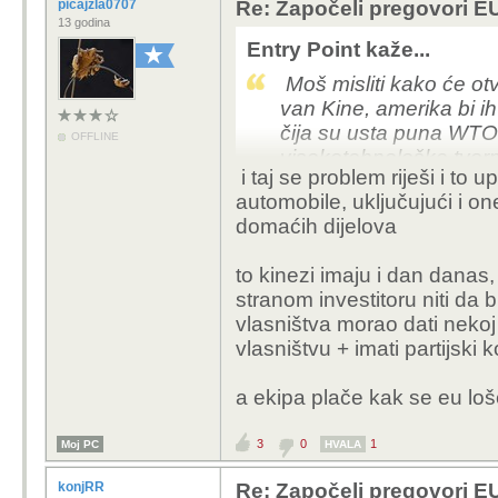
picajzla0707
Re: Započeli pregovori EU
milijuni izgubljenih po
13 godina
ali to su teme koje rij
Entry Point kaže...
Moš misliti kako će otvo
Cijene europskih autom
van Kine, amerika bi ih 
i predvanje vanjskim s
čija su usta puna WTO-
Opcija ima, samo je dr
OFFLINE
visokotehnološke tvorn
koje šišaju glupavi socij
i taj se problem riješi i t
djelova proizvedenih u 
automobile, uključujući i o
domaćih dijelova
to kinezi imaju i dan danas
stranom investitoru niti da 
vlasništva morao dati nekoj
vlasništvu + imati partijski
a ekipa plače kak se eu lo
3
0
1
Moj PC
HVALA
konjRR
Re: Započeli pregovori EU