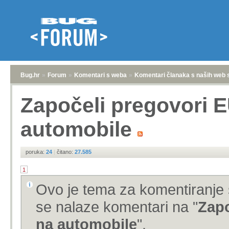
Bug.hr
»
Forum
»
Komentari s weba
»
Komentari članaka s naših web 
Započeli pregovori E
automobile
poruka:
24
|
čitano:
27.585
1
Ovo je tema za komentiranje 
se nalaze komentari na "
Zapo
na automobile
".