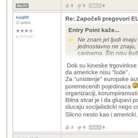
0
0
0
Moj PC
HVALA
konjRR
Re: Započeli pregovori EU
17 godina
Entry Point kaže...
OFFLINE
Ne znam jel ljudi imaju 
jednostavno ne znaju, a
carinama. Što nisu lju
europske automobile? 
Dok su kineske trgovinkse 
prošlosti da bi novoko
da americke nisu "lude".
Za "unistenje" europske aut
Amerika je u mnogočemu
poremecenih pojedinaca
Kine i njihovih trgovin
organizaciji, korumpiranosti,
skrivenih udjela partij
Bitna stvar je i da glupavi p
intelektualnog vlasništv
slucaju socijalisticki nego 
I zato svatko tko navij
Slicno nesto kao i americki
strane Kine je a) Komple
industrije nije samo u
2
0
0
HVALA
kompanija i obrta u ops