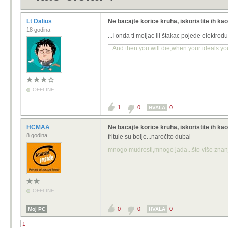
Lt Dalius
Ne bacajte korice kruha, iskoristite ih kao
18 godina
...I onda ti moljac ili štakac pojede elektrodu
...And then you will die,when your ideals yo
OFFLINE
1
0
0
HVALA
HCMAA
Ne bacajte korice kruha, iskoristite ih kao
8 godina
fritule su bolje...naročito dubai
mnogo mudrosti,mnogo jada...što više znanja
OFFLINE
0
0
0
Moj PC
HVALA
1