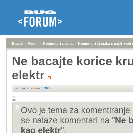
Bug.hr
»
Forum
»
Komentari s weba
»
Komentari članaka s naših web 
Ne bacajte korice kru
elektr
poruka:
2
|
čitano:
3.960
1
Ovo je tema za komentiranje 
se nalaze komentari na "
Ne b
kao elektr
".