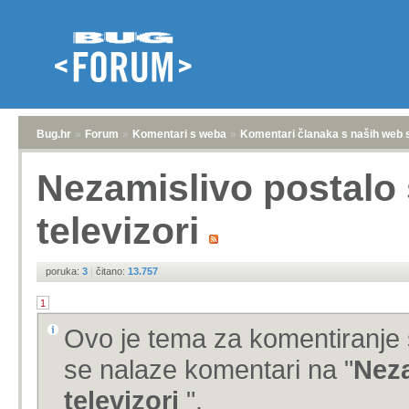
Bug.hr
»
Forum
»
Komentari s weba
»
Komentari članaka s naših web 
Nezamislivo postalo 
televizori
poruka:
3
|
čitano:
13.757
1
Ovo je tema za komentiranje 
se nalaze komentari na "
Neza
televizori
".