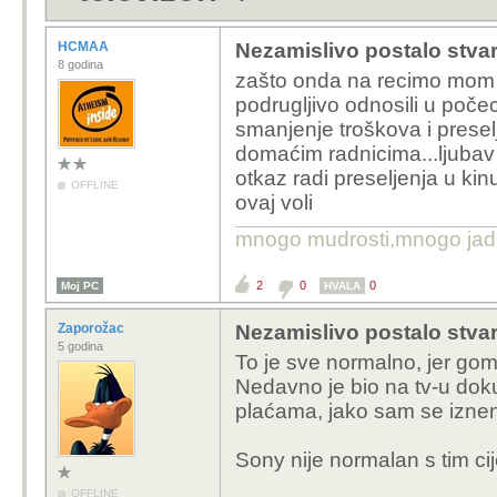
HCMAA
Nezamislivo postalo stvarn
8 godina
zašto onda na recimo mom s
podrugljivo odnosili u počeci
smanjenje troškova i presel
domaćim radnicima...ljubav
otkaz radi preseljenja u kin
OFFLINE
ovaj voli
mnogo mudrosti,mnogo jada..
2
0
0
Moj PC
HVALA
Zaporožac
Nezamislivo postalo stvarn
5 godina
To je sve normalno, jer go
Nedavno je bio na tv-u dok
plaćama, jako sam se izne
Sony nije normalan s tim c
OFFLINE