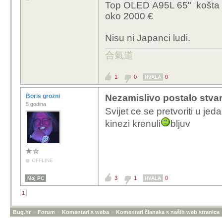
Top OLED
A95L 65" košta 
oko 2000 €
Nisu ni Japanci ludi.
合氣道
1
0
0
HVALA
Boris grozni
Nezamislivo postalo stvarn
5 godina
Svijet ce se pretvoriti u j
kinezi krenuli
bljuv
OFFLINE
3
1
0
Moj PC
HVALA
1
Bug.hr
»
Forum
»
Komentari s weba
»
Komentari članaka s naših web stranica