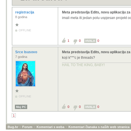
registracija
Meta predstavlja Edits, novu aplikaciju za
8 godina
imali meta iti jedan polu uspjesan projekt 
OFFLINE
1
0
0
HVALA
Srce Isusovo
Meta predstavlja Edits, novu aplikaciju za
7 godina
koji k***c je threads?
HAIL TO THE KING, BABY!
OFFLINE
0
0
0
Moj PC
HVALA
1
Bug.hr
»
Forum
»
Komentari s weba
»
Komentari članaka s naših web stranica