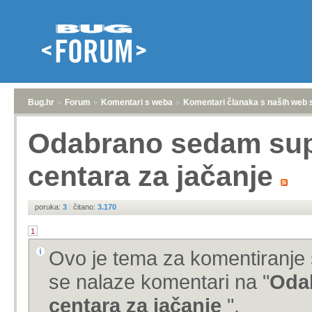
Bug.hr
»
Forum
»
Komentari s weba
»
Komentari članaka s naših web 
Odabrano sedam sup
centara za jačanje
poruka:
3
|
čitano:
3.170
1
Ovo je tema za komentiranje 
se nalaze komentari na "
Oda
centara za jačanje
".