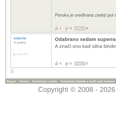
Poruka je uređivana zadnji put 
1
0
0
HVALA
xebeche
Odabrano sedam superrač
10 godina
A znači ono kad silna birokra
OFFLINE
0
0
0
HVALA
1
Bug.hr
»
Forum
»
Komentari s weba
»
Komentari članaka s naših web stranica
Copyright © 2008 - 2026 