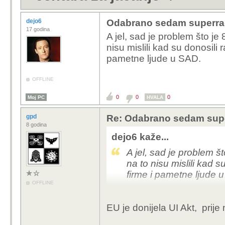
dejo6
Odabrano sedam superrač
17 godina
A jel, sad je problem što je
nisu mislili kad su donosili 
pametne ljude u SAD.
OFFLINE
0
0
0
Moj PC
HVALA
gpd
Re: Odabrano sedam supe
8 godina
dejo6 kaže...
A jel, sad je problem š
na to nisu mislili kad s
firme i pametne ljude 
OFFLINE
EU je donijela UI Akt, prij