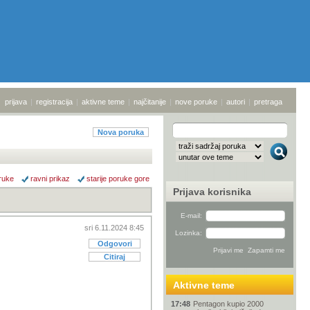
prijava
|
registracija
|
aktivne teme
|
najčitanije
|
nove poruke
|
autori
|
pretraga
Nova poruka
ruke
ravni prikaz
starije poruke gore
Prijava korisnika
E-mail:
sri 6.11.2024 8:45
Lozinka:
Odgovori
Citiraj
Aktivne teme
17:48
Pentagon kupio 2000