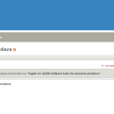
stranica
»
rodava
+/- sve po
alaze komentari na "
Apple će uložiti milijune kako bi nastavio prodava
".
 prodava