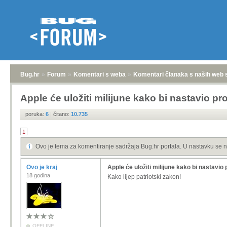
Bug.hr
»
Forum
»
Komentari s weba
»
Komentari članaka s naših web 
Apple će uložiti milijune kako bi nastavio p
poruka:
6
|
čitano:
10.735
1
Ovo je tema za komentiranje sadržaja Bug.hr portala. U nastavku se n
Ovo je kraj
Apple će uložiti milijune kako bi nastavio
18 godina
Kako lijep patriotski zakon!
OFFLINE