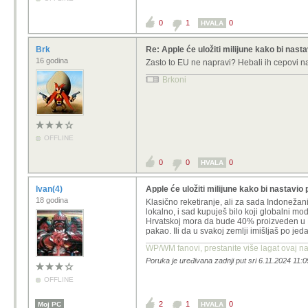
0
1
0
HVALA
Brk
Re: Apple će uložiti milijune kako bi nasta
16 godina
Zasto to EU ne napravi? Hebali ih cepovi 
Brkoni
OFFLINE
0
0
0
HVALA
Ivan(4)
Apple će uložiti milijune kako bi nastavio
18 godina
Klasično reketiranje, ali za sada Indoneža
lokalno, i sad kupuješ bilo koji globalni 
Hrvatskoj mora da bude 40% proizveden u Hr
pakao. Ili da u svakoj zemlji imišljaš po jed
WP/WM fanovi, prestanite više lagat ovaj n
Poruka je uređivana zadnji put sri 6.11.2024 11:0
OFFLINE
2
1
0
Moj PC
HVALA