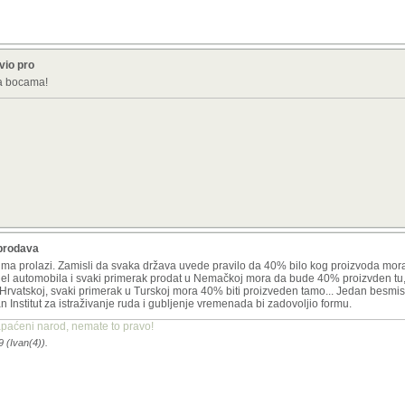
vio pro
na bocama!
 prodava
nima prolazi. Zamisli da svaka država uvede pravilo da 40% bilo kog proizvoda mor
model automobila i svaki primerak prodat u Nemačkoj mora da bude 40% proizvden tu,
vatskoj, svaki primerak u Turskoj mora 40% biti proizveden tamo... Jedan besmislen
an Institut za istraživanje ruda i gubljenje vremenada bi zadovoljio formu.
apaćeni narod, nemate to pravo!
9 (Ivan(4)).