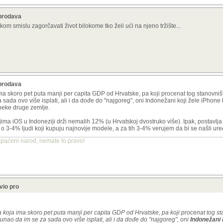
 prodava
m smislu zagorčavati život bilokome tko želi ući na njeno tržište...
 prodava
ima skoro pet puta manji per capita GDP od Hrvatske, pa koji procenat tog stanovni
da ovo više isplati, ali i da dođe do "najgoreg", oni Indonežani koji žele iPhone bi i
i neke druge zemlje.
ma iOS u Indoneziji drži nemalih 12% (u Hrvatskoj dvostruko više). Ipak, postavlja s
o 3-4% ljudi koji kupuju najnovije modele, a za tih 3-4% verujem da bi se našli uređ
apaćeni narod, nemate to pravo!
vio pro
a koja ima skoro pet puta manji per capita GDP od Hrvatske, pa koji procenat tog s
ao da im se za sada ovo više isplati, ali i da dođe do "najgoreg", oni
Indonežani k