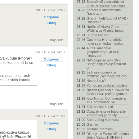
07:28
SpaceX više zarađuje od
umjetne inteligencije nego
sri 6.11.2024 12:43
04:22
Kamere u smartfonima-
Rasprava
Odgovori
01:22
Grand Theft Auto (GTA VI) -
Rasprava
Citiraj
23:31
Netflix oživljava Gene
Wildera uz AI glas, fanovi
23:21
Stupna bušilica
22:46
Četvorica Hrvata otkrila
trajni link
novu svemirsku maglicu
22:44
AI drži američko
gospodarstvo, ali to je
sri 6.11.2024 14:10
njegova n
štva kupuje iPhone?
Odgovori
22:37
NASA operacijom "Bing
h kupili u, ili bi se
Bang" osigurala još barem
Citiraj
go
22:13
Je li više došao kraj
e pitanje starosti
fantazije „svi-mogu-biti-pro
aji iz sivih kanala.
21:39
Nosite li sat?
21:37
Pomoć pri odabiru mobitela
21:36
Nissan Qashqai e-Power za
Guinnessa: prešao gotovo
21:29
Klon Norton Commandera
za Commodore 64
trajni link
21:21
Koji monitor kupiti
21:12
Objavljene prve fotografije
kratera koji je na Mje
sri 6.11.2024 21:03
21:00
Slike vašeg Hardvera
Odgovori
20:08
Garmin
Citiraj
19:33
Youtube premium
tanovništva kupuje
16:56
Disney+ u Europi više nema
oji žele iPhone bi
Dolby Vision, HDR10+ i