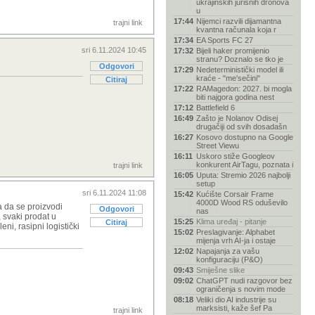
ukrajinskih jurišnih dronova
u
17:44
Nijemci razvili dijamantna
trajni link
kvantna računala koja r
17:34
EA Sports FC 27
sri 6.11.2024 10:45
17:32
Bijeli haker promijenio
stranu? Doznalo se tko je
Odgovori
17:29
Nedeterministički model ili
kraće - "me'sečini"
Citiraj
17:22
RAMagedon: 2027. bi mogla
biti najgora godina nest
17:12
Battlefield 6
16:49
Zašto je Nolanov Odisej
drugačiji od svih dosadašn
16:27
Kosovo dostupno na Google
Street Viewu
16:11
Uskoro stiže Googleov
konkurent AirTagu, poznata i
trajni link
16:05
Uputa: Stremio 2026 najbolji
setup
sri 6.11.2024 11:08
15:42
Kućište Corsair Frame
4000D Wood RS oduševilo
a da se proizvodi
Odgovori
nas
 svaki prodat u
15:25
Klima uređaj - pitanje
Citiraj
i, rasipni logistički
15:02
Preslagivanje: Alphabet
mijenja vrh AI-ja i ostaje
12:02
Napajanja za vašu
konfiguraciju (P&O)
09:43
Smiješne slike
09:02
ChatGPT nudi razgovor bez
ograničenja s novim mode
08:18
Veliki dio AI industrije su
marksisti, kaže šef Pa
trajni link