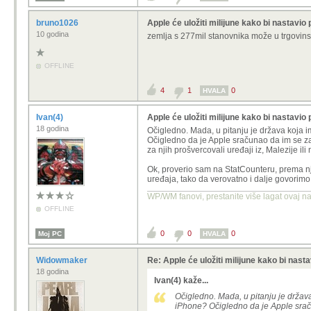
bruno1026
Apple će uložiti milijune kako bi nastavio
10 godina
zemlja s 277mil stanovnika može u trgovinsko
OFFLINE
4
1
0
HVALA
Ivan(4)
Apple će uložiti milijune kako bi nastavio
18 godina
Očigledno. Mada, u pitanju je država koja 
Očigledno da je Apple sračunao da im se za sa
za njih prošvercovali uređaji iz, Malezije il
Ok, proverio sam na StatCounteru, prema nji
uređaja, tako da verovatno i dalje govorimo 
WP/WM fanovi, prestanite više lagat ovaj n
OFFLINE
0
0
0
Moj PC
HVALA
Widowmaker
Re: Apple će uložiti milijune kako bi nasta
18 godina
Ivan(4) kaže...
Očigledno. Mada, u pitanju je držav
iPhone? Očigledno da je Apple sračun