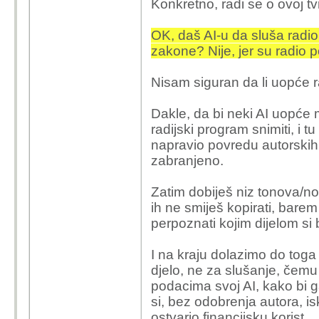
Konkretno, radi se o ovoj tvr
OK, daš AI-u da sluša radio 
zakone? Nije, jer su radio p
Nisam siguran da li uopće r
Dakle, da bi neki AI uopće m
radijski program snimiti, i 
napravio povredu autorskih 
zabranjeno.
Zatim dobiješ niz tonova/no
ih ne smiješ kopirati, barem 
perpoznati kojim dijelom si b
I na kraju dolazimo do toga d
djelo, ne za slušanje, čemu
podacima svoj AI, kako bi g
si, bez odobrenja autora, is
ostvario financijsku korist.