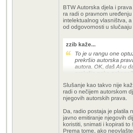
BTW Autorska djela i prava k
ra radi o pravnom uređenju n
intelektualnog vlasništva, 
od odgovornosti u slučaaju 
zzib kaže...
To je u rangu one optu
prekršio autorska prava
autora. OK, daš AI-u da 
prekršio neke zakone? N
tantijeme, a ne slušate
Slušanje kao takvo nije kažn
pamet pala nova pjesma
radi o nečijem autorskom dj
nove kompozicije jer 
njegovih autorskih prava.
kršenjem autorskih pra
Da, radio postaja je platil
javno emitiranje njegovih di
koristiti, snimati i kopirati to
Prema tome, ako neovlašteno