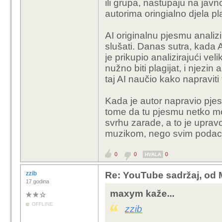
ili grupa, nastupaju na javn
previše zato što njihov
autorima oringialno djela plat
fiizčkim osobama, jer o
koristiit upravo njih p
AI originalnu pjesmu analizi
dođe u poziciju da odab
slušati. Danas sutra, kada
svrhe, odabere upravo n
je prikupio analizirajući ve
Ali, ista ta firma će se 
nužno biti plagijat, i njezin 
poslovnom okruženju u v
taj AI naučio kako napraviti
nego piratiziran, jer t
Kada je autor napravio pjes
Problem sa AI-jem je t
tome da tu pjesmu netko mo
neupotrebljiv.
svrhu zarade, a to je uprav
Možeš ti imati vrhunski
muzikom, nego svim podaci
"istreniraš" samo dječi
dječije crteže, i ništa v
0
0
0
HVALA
Ali, ako ga "nafilaš" s
zzib
Re: YouTube sadržaj, od 
rezultat će biti drastičn
17 godina
I sad, ako je to što su 
maxym kaže...
si to autorsko djelo isko
OFFLINE
zzib
biti u stanju naslikati n