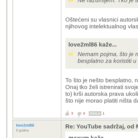
Ne razumijem. Tko je t
Oštećeni su vlasnici autors
njihovog intelektualnog vlas
love2ml86 kaže...
Nemam pojma, što je na
besplatno za koristiti 
To što je nešto besplatno, 
Onaj tko želi istrenirati svo
to) krši autorska prava ukol
što nije morao platiti ništa
3
0
1
HVALA
love2ml86
Re: YouTube sadržaj, od 
8 godina
maxym kaže...