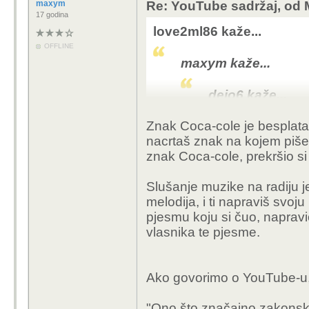
maxym
Re: YouTube sadržaj, od 
17 godina
love2ml86 kaže...
OFFLINE
maxym kaže...
dejo6 kaže...
Ne razumijem.
Znak Coca-cole je besplatan, 
nacrtaš znak na kojem piše
znak Coca-cole, prekršio s
Oštećeni su vlasn
korištenja njihovo
Slušanje muzike na radiju j
melodija, i ti napraviš svoj
love2ml86 kaže.
pjesmu koju si čuo, napravio
vlasnika te pjesme.
Nemam pojma, 
paywall-a je b
Ako govorimo o YouTube-u, 
To što je nešto be
"
Ono što značajno zakonski 