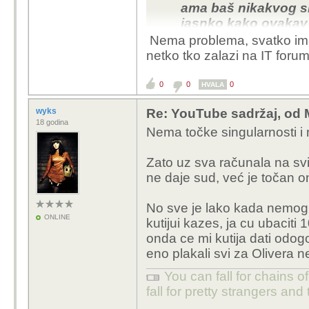
ama baš nikakvog smi
jasnko kako ovakav 
časopisa.
Nema problema, svatko ima 
netko tko zalazi na IT forum
Što je mp3 i što je mel
0
0
0
HVALA
wyks
Re: YouTube sadržaj, od 
18 godina
Nema točke singularnosti i 
Zato uz sva računala na svij
ne daje sud, već je točan on
No sve je lako kada nemoguć
ONLINE
kutijui kazes, ja cu ubaciti 
onda ce mi kutija dati odogo
eno plakali svi za Olivera 
You can fall for chains of
fall for pretty strangers an