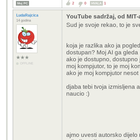
2
0
1
Moj PC
HVALA
pravima.
Onaj tko želi istrenirat
LudaRajcica
YouTube sadržaj, od MIT-
za to) krši autorska pr
14 godina
Sud je svoje rekao, to je s
bez obzira što nije mor
koja je razlika ako ja pogle
dostupan? Moj AI ga gleda i uc
ako je dostupno, dostupno je 
OFFLINE
moj kompjutor, to je moj kom
ako je moj kompjutor nesot n
djaba tebi tvoja izmisljena 
naucio :)
ajmo uvesti autorsko dijelo 