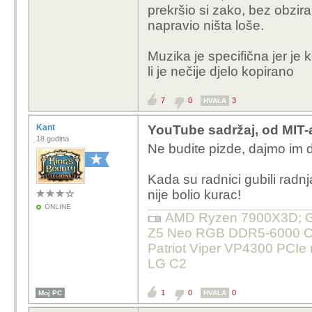
prekršio si zako, bez obzira d
napravio ništa loše.
Muzika je specifična jer je 
li je nečije djelo kopirano
7
0
3
HVALA
Kant
YouTube sadržaj, od MIT-
18 godina
Ne budite pizde, dajmo im 
Kada su radnici gubili radn
nije bolio kurac!
ONLINE
AMD Ryzen 7900X3D; Gig
Z5 Neo RGB DDR5-6000 C3
Patriot Viper VP4300 PCIe
LG C2
1
0
0
Moj PC
HVALA