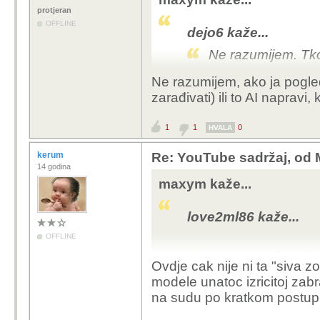
protjeran
OFFLINE
dejo6 kaže...
Ne razumijem. Tko
Ne razumijem, ako ja pogle
zarađivati) ili to AI napravi,
Oštećeni su vlasnici a
njihovog intelektualnog
1
1
0
HVALA
kerum
Re: YouTube sadržaj, od 
love2ml86 kaže...
14 godina
Nemam pojma, što j
maxym kaže...
besplatno za korist
love2ml86 kaže...
OFFLINE
To što je nešto besplat
pravima.
Nemam pojma, što j
Ovdje cak nije ni ta "siva z
Onaj tko želi istrenirat
besplatno za korist
modele unatoc izricitoj zabr
za to) krši autorska pr
na sudu po kratkom postup
bez obzira što nije mor
To što je nešto besplat