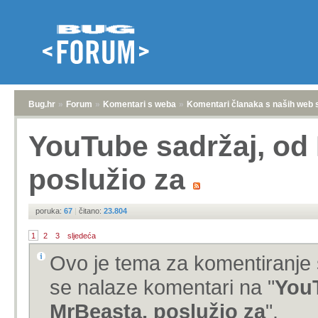
Bug.hr
»
Forum
»
Komentari s weba
»
Komentari članaka s naših web 
YouTube sadržaj, od
poslužio za
poruka:
67
|
čitano:
23.804
1
2
3
sljedeća
Ovo je tema za komentiranje 
se nalaze komentari na "
YouT
MrBeasta, poslužio za
".