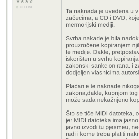
digitalno, i presnimlje
OFFLINE
Ta naknada je uvedena u vr
pa opet iz analognog u 
začecima, a CD i DVD, koje 
mermorijski mediji.
Ne vidim o kakvoj se "
datoteka nisu plagijator
Svrha nakade je bila nadok
bi ih prikazali kao svo
prouzročene kopiranjem nji
drugi oblik.
te medije. Dakle, pretpostav
Ako netko javno izvodi
iskorišten u svrhu kopiranja
platitii naknadu autoru
zakonski sankcionirana, i za
datoteke od toga nema 
dodjeljen vlasnicima autors
rad može naplatiti jedi
"kvaka" o kojoj može bit
Plaćanje te naknade nikoga
datoteke dužan zatraži
zakona,dakle, kupnjom tog m
autora, ali većina to ne
može sada nekažnjeno kopira
ne žale, jer im je očito
dijela u obliku MIDI dat
Što se tiče MIDI datoteka,
striktne naplate svaki 
jer MIDI datoteka ima jasno
MIDI datoteku.
javno izvodi tu pjesmeu, n
radi i kome treba platiti n
To ti je slično onome k