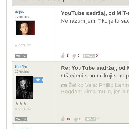
dejo6
YouTube sadržaj, od MIT-
17 godina
Ne razumijem. Tko je tu sa
OFFLINE
1
0
0
Moj PC
HVALA
Hexfire
Re: YouTube sadržaj, od 
15 godina
Oštećeni smo mi koji smo pr
Željko Vela: Phillip Lahm
Bogdan: Zima mu je, jer je 
OFFLINE
10
0
0
Moj PC
HVALA