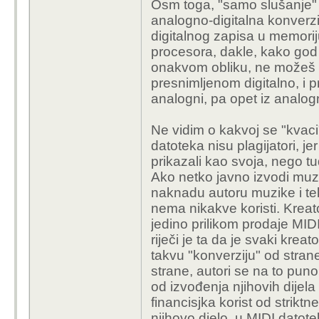
Osm toga, "samo slušanje"
analogno-digitalna konverzij
digitalnog zapisa u memorij
procesora, dakle, kako god
onakvom obliku, ne možeš iz
presnimljenom digitalno, i p
analogni, pa opet iz analogn
Ne vidim o kakvoj se "kvaci
datoteka nisu plagijatori, je
prikazali kao svoja, nego tu
Ako netko javno izvodi muzik
naknadu autoru muzike i te
nema nikakve koristi. Kreat
jedino prilikom prodaje MIDI
riječi je ta da je svaki kre
takvu "konverziju" od strane
strane, autori se na to puno 
od izvođenja njihovih dijela
financisjka korist od strikt
njihovo djelo, u MIDI datote