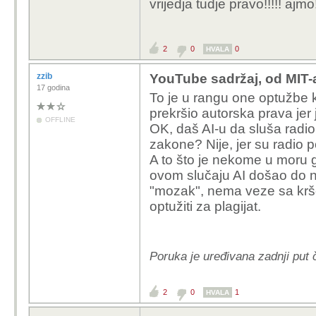
vrijedja tudje pravo!!!!! ajmo!!
2
0
0
HVALA
zzib
YouTube sadržaj, od MIT-
17 godina
To je u rangu one optužbe k
prekršio autorska prava jer
OFFLINE
OK, daš AI-u da sluša radio 
zakone? Nije, jer su radio p
A to što je nekome u moru g
ovom slučaju AI došao do n
"mozak", nema veze sa krš
optužiti za plagijat.
Poruka je uređivana zadnji put 
2
0
1
HVALA