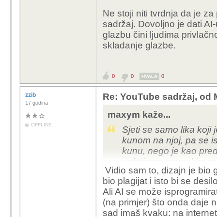
Ne stoji niti tvrdnja da je z
sadržaj. Dovoljno je dati AI
glazbu čini ljudima privlačn
skladanje glazbe.
0
0
0
HVALA
zzib
Re: YouTube sadržaj, od 
17 godina
maxym kaže...
OFFLINE
Sjeti se samo lika koji
kunom na njoj, pa se is
kunu, nego je kao predlo
zaštićena autroskim p
Vidio sam to, dizajn je bio 
bio plagijat i isto bi se des
Ali AI se može isprogramira
(na primjer) što onda daje nas
sad imaš kvaku: na interne