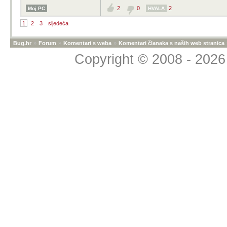
2
0
2
Moj PC
HVALA
1
2
3
sljedeća
Bug.hr
»
Forum
»
Komentari s weba
»
Komentari članaka s naših web stranica
Copyright © 2008 - 2026 