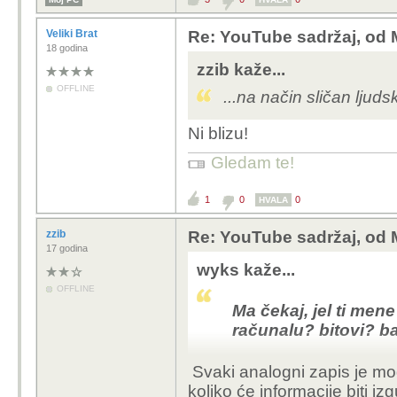
Veliki Brat
Re: YouTube sadržaj, od 
18 godina
zzib kaže...
OFFLINE
...na način sličan ljud
Ni blizu!
Gledam te!
1
0
0
HVALA
zzib
Re: YouTube sadržaj, od 
17 godina
wyks kaže...
OFFLINE
Ma čekaj, jel ti men
računalu? bitovi? ba
Svaki analogni zapis je mogu
koliko će informacije biti i