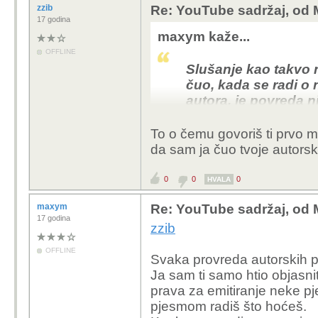
zzib
Re: YouTube sadržaj, od 
17 godina
maxym kaže...
OFFLINE
Slušanje kao takvo n
čuo, kada se radi o
autora, je povreda n
Prema tome, ako neovl
To o čemu govoriš ti prvo 
djelo, prekršio si zako, 
da sam ja čuo tvoje autorsko
da nisi napravio ništa l
0
0
0
HVALA
Muzika je specifična jer
prepoznati da li je neči
maxym
Re: YouTube sadržaj, od 
17 godina
zzib
OFFLINE
Svaka provreda autorskih p
Ja sam ti samo htio objasniti
prava za emitiranje neke pj
pjesmom radiš što hoćeš.