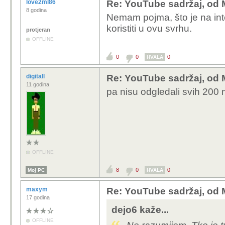
love2ml86
Re: YouTube sadržaj, od 
8 godina
Nemam pojma, što je na inte
koristiti u ovu svrhu.
protjeran
OFFLINE
0
0
0
HVALA
digitall
Re: YouTube sadržaj, od 
11 godina
pa nisu odgledali svih 200 
OFFLINE
8
0
0
Moj PC
HVALA
maxym
Re: YouTube sadržaj, od 
17 godina
dejo6 kaže...
OFFLINE