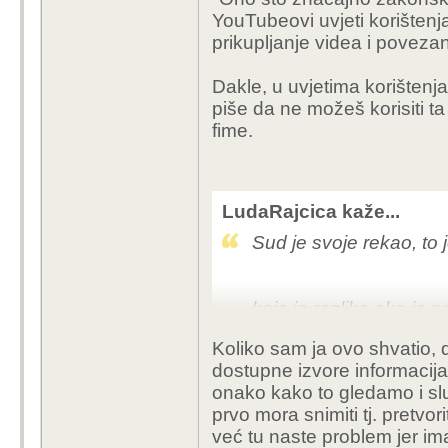
autorskim pravima
YouTubeovi uvjeti korištenja
Onaj tko želi istre
prikupljanje videa i poveza
podatke za to) krš
odobrenja autora, 
Dakle, u uvjetima korištenja
bi došao do tih p
piše da ne možeš korisiti ta
fime.
Ne razumijem, ako ja 
mogu i zarađivati) ili t
videa?
LudaRajcica kaže...
Sud je svoje rekao, to
koja je razlika ako ja 
dostupan? Moj AI ga gleda
Koliko sam ja ovo shvatio, d
ako je dostupno, dostupn
dostupne izvore informacija,
ako je to moj kompjutor
onako kako to gledamo i sl
ako je moj kompjutor ne
prvo mora snimiti tj. pretvor
već tu naste problem jer im
djaba tebi tvoja izmisl