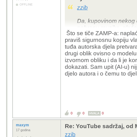
OFFLINE
zzib
Da, kupovinom nekog od
pohranu muzike, plaća
Što se tiče ZAMP-a: naplać
daje za pravo da muzik
praviš sigurnosnu kopiju vl
treniranje AI-a, jer je 
tuđa autorska djela pretvaraju
omogići izradu sigurno
drugi oblik ovisno o modelu i
izvornom obliku i da li je k
Što se tiče samog proce
dokazati. Sam upit (AI-u) nije
zbog čisto praktičnih r
djelo autora i o čemu to dje
pokušao trenirati AI n
mikrofona koji sluša 
Ipak je download datot
Osm toga, "samo sluša
kompjuterima: analogno
0
0
0
HVALA
zapis - pohranjivanje 
podata u memoriji od s
maxym
Re: YouTube sadržaj, od 
okreneš, "presnimavan
17 godina
zzib
možeš izbjeći (koja je