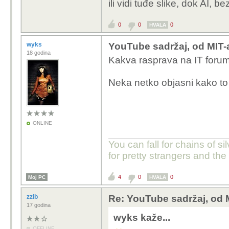
ili vidi tuđe slike, dok AI, b
0
0
0
HVALA
wyks
YouTube sadržaj, od MIT-
18 godina
Kakva rasprava na IT foru
Neka netko objasni kako to
ONLINE
You can fall for chains of si
for pretty strangers and th
4
0
0
Moj PC
HVALA
zzib
Re: YouTube sadržaj, od 
17 godina
wyks kaže...
OFFLINE