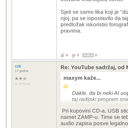
Sjeti se samo lika koji je 
njoj, pa se ispostavilo da t
predložak iskoristio forogra
pravima.
0
0
0
HVALA
zzib
Re: YouTube sadržaj, od 
17 godina
maxym kaže...
OFFLINE
Dakle, da bi neki AI u
taj radijski program sn
si napravio povredu aut
Pri kupovini CD-a, USB stic
zabranjeno.
namet ZAMP-u. Time se tebi
audio zapisa posve legalno