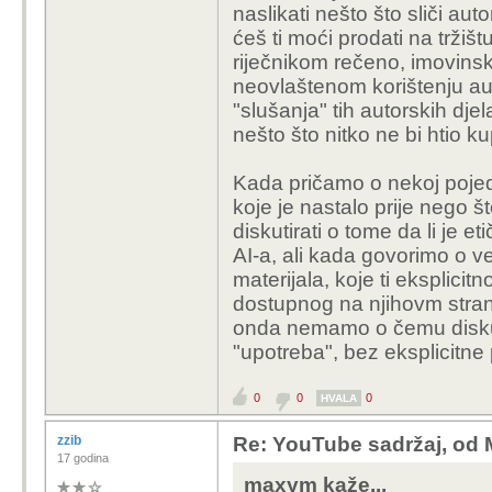
naslikati nešto što sliči auto
ćeš ti moći prodati na tržišt
riječnikom rečeno, imovinsk
neovlaštenom korištenju auto
"slušanja" tih autorskih djela
nešto što nitko ne bi htio kup
Kada pričamo o nekoj pojedin
koje je nastalo prije nego 
diskutirati o tome da li je etič
AI-a, ali kada govorimo o v
materijala, koje ti eksplici
dostupnog na njihovm stranic
onda nemamo o čemu diskutir
"upotreba", bez eksplicitne
0
0
0
HVALA
zzib
Re: YouTube sadržaj, od 
17 godina
maxym kaže...