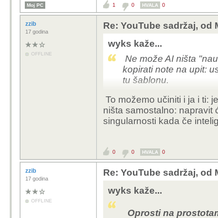
1
0
0
Moj PC
HVALA
tek treba naučiti. Nije 
ste vi svi popušili.: pr
zzib
Re: YouTube sadržaj, od 
novci) koje doživljava
17 godina
wyks kaže...
OFFLINE
Ne može AI ništa "nauči
kopirati note na upit: 
tu šablonu.
To možemo učiniti i ja i ti: 
ništa samostalno: napravit 
singularnosti kada če inteli
0
0
0
HVALA
zzib
Re: YouTube sadržaj, od 
17 godina
wyks kaže...
OFFLINE
Oprosti na prostotam