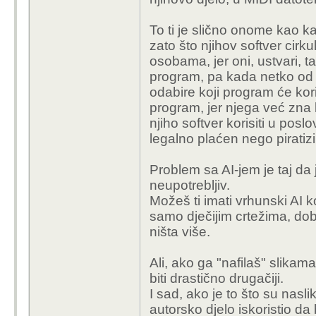
To ti je slično onome kao ka
zato što njihov softver cirku
osobama, jer oni, ustvari, ta
program, pa kada netko od t
odabire koji program će kor
program, jer njega već zna ko
njiho softver korisiti u posl
legalno plaćen nego piratizi
Problem sa AI-jem je taj da
neupotrebljiv.
Možeš ti imati vrhunski AI ko
samo dječijim crtežima, dobi
ništa više.
Ali, ako ga "nafilaš" slikam
biti drastično drugačiji.
I sad, ako je to što su nasli
autorsko djelo iskoristio da b