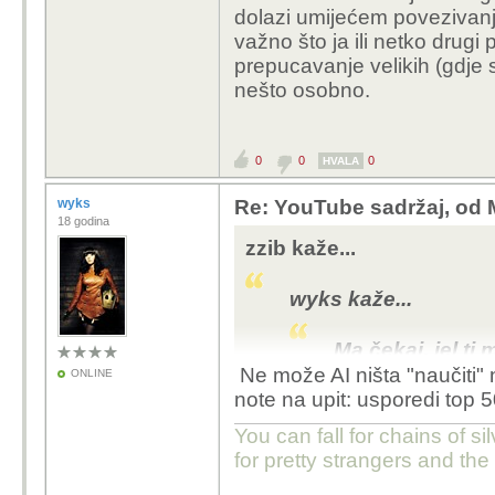
dolazi umijećem povezivanja 
važno što ja ili netko drugi p
prepucavanje velikih (gdje s
nešto osobno.
0
0
0
HVALA
wyks
Re: YouTube sadržaj, od 
18 godina
zzib kaže...
wyks kaže...
Ma čekaj, jel t
o računalu? bito
Ne može AI ništa "naučiti" n
ONLINE
note na upit: usporedi top 
You can fall for chains of si
Svaki analogni zapis je
for pretty strangers and th
pitanje koliko će inform
melodičnost dolazi umi