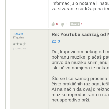
informaciju o notama i instr
za stvaranje sadržaja na tem
0
0
1
HVALA
maxym
Re: YouTube sadržaj, od 
17 godina
zzib
OFFLINE
Da, kupovinom nekog od medi
pohranu muzike, plaćaš pau
pravo da muziku snimljenu na
isključiva namjena te nakan
Što se tiče samog procesa t
čisto praktičnih razloga, teš
AI na način da ovaj direktn
muziku reproduciranu u re
neusporedivo brži.