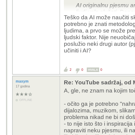
AI istreniran, i koje će
AI originalnu pjesmu an
novce, i pribaviti sebi
ljudi vole slušati. Dan
što je to nego zarada 
Teško da AI može naučiti sk
pjesmu baziranu na znan
dijela, jer bi bez "gledan
potrebno je znati metodologi
bazu tuđih autorskih dje
bio u stanju naslikati il
ljudima, a prvo se može pred
njezin autor biti će AI,
ljudski faktor. Nije neuobi
kako napraviti tu pjesm
Kada pričamo o nekoj po
poslužio neki drugi autor (p
djelu, koje je nastalo p
učiniti i AI?
Kada je autor napravio
možemo i diskutirati o tom
bio u tome da tu pjesm
"čuti" od strane AI-a, 
pogotovo ne u svrhu za
kolekcijama audio-video
2
0
0
HVALA
rade, i ne samo sa m
zabranjeno korištenje 
procesuirati.
stranicama, za treniran
maxym
Re: YouTube sadržaj, od 
čemu diskutirati, jer j
17 godina
A, gle, ne znam na kojim toč
eksplicitne privole aut
OFFLINE
- očito ga je potrebno "nahr
dijalozima, muzikom, slikama
problema nikad ne bi ni doš
- to nije isto što i inspiracija
napraviti neku pjesmu, ili n