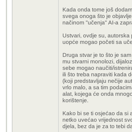
sam naucio :)
Kada onda tome još dodamo 
svega onoga što je objavlje
načinom "učenja" AI-a zapra
ajmo uvesti autorsko di
jer vrijedja tudje pravo!!!
Ustvari, ovdje su, autorska 
uopće mogao početi sa uč
Druga stvar je to što je sam
mu stvarni monolozi, dijalozi
sebe mogao naučiti/istrenir
ili što treba napraviti kada
(koji predstavljaju nečije aut
vrlo malo, a sa tim podacima
alat, kojega će onda mnogo l
korištenje.
Kako bi se ti osjećao da si
netko uvećao vrijednost sv
djela, bez da je za to tebi