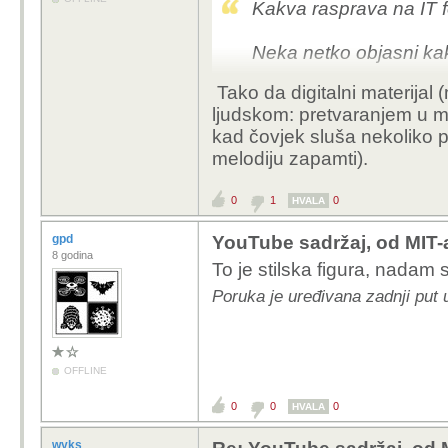
Kakva rasprava na IT 
Neka netko objasni kak
Tako da digitalni materijal
ljudskom: pretvaranjem u m
kad čovjek sluša nekoliko p
melodiju zapamti).
0
1
0
HVALA
gpd
YouTube sadržaj, od MIT-
8 godina
To je stilska figura, nadam
Poruka je uređivana zadnji put 
OFFLINE
0
0
0
HVALA
wyks