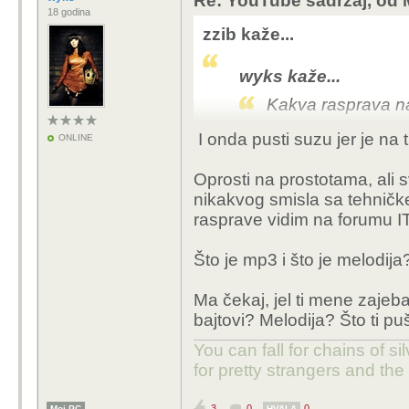
Re: YouTube sadržaj, od 
18 godina
zzib kaže...
wyks kaže...
Kakva rasprava na
I onda pusti suzu jer je na 
ONLINE
Neka netko objasn
Oprosti na prostotama, ali 
nikakvog smisla sa tehničke
rasprave vidim na forumu I
Što je mp3 i što je melodija
Tako da digitalni mate
sličan ljudskom: pretv
Ma čekaj, jel ti mene zajeb
privremeno (kao i kad
bajtovi? Melodija? Što ti pu
razonodu) ili trajno (t
You can fall for chains of si
for pretty strangers and th
3
0
0
Moj PC
HVALA