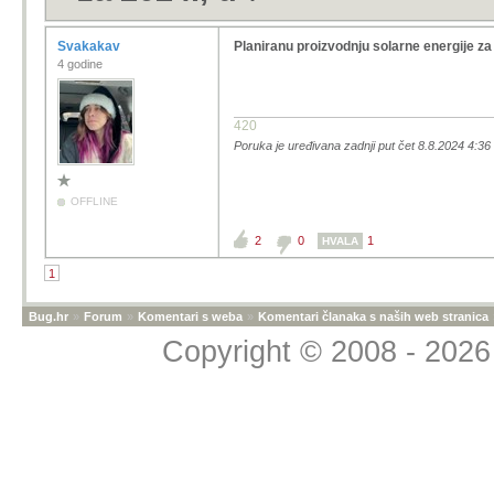
Svakakav
Planiranu proizvodnju solarne energije za
4 godine
420
Poruka je uređivana zadnji put čet 8.8.2024 4:3
OFFLINE
2
0
1
HVALA
1
Bug.hr
»
Forum
»
Komentari s weba
»
Komentari članaka s naših web stranica
Copyright © 2008 - 2026 