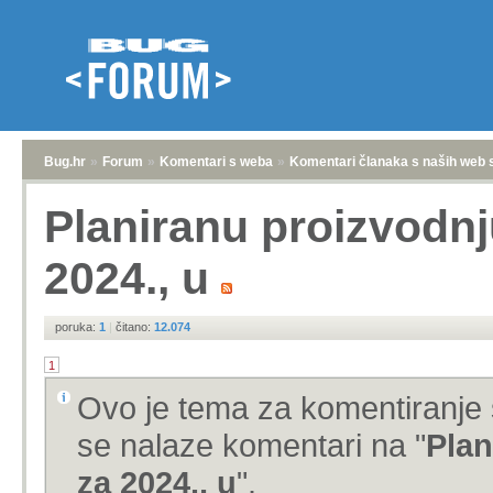
Bug.hr
»
Forum
»
Komentari s weba
»
Komentari članaka s naših web 
Planiranu proizvodnj
2024., u
poruka:
1
|
čitano:
12.074
1
Ovo je tema za komentiranje 
se nalaze komentari na "
Plan
za 2024., u
".