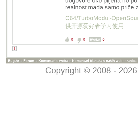
dogovore oko plijena no po
realnost mada samo priče za
C64/TurboModul-OpenS
供开源爱好者学习使用
0
0
0
HVALA
1
Bug.hr
»
Forum
»
Komentari s weba
»
Komentari članaka s naših web stranica
Copyright © 2008 - 2026 