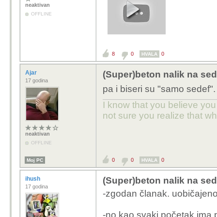
neaktivan
OFFLINE
8
0
0
HVALA
Ajar
(Super)beton nalik na sed
17 godina
pa i biseri su "samo sedef".
I know that you believe you
not sure you realize that w
neaktivan
OFFLINE
0
0
0
Moj PC
HVALA
ihush
(Super)beton nalik na sed
17 godina
-zgodan članak. uobičajeno p
-no kao svaki početak ima