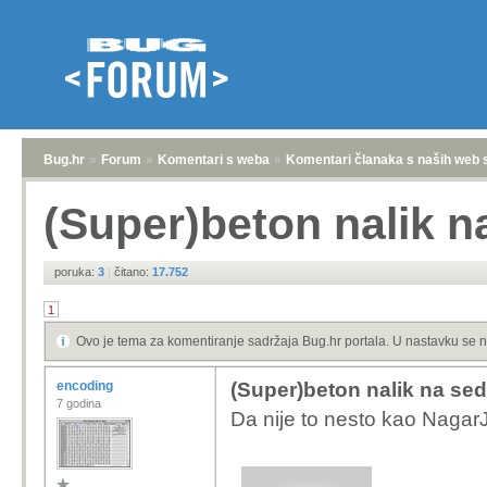
Bug.hr
»
Forum
»
Komentari s weba
»
Komentari članaka s naših web 
(Super)beton nalik n
poruka:
3
|
čitano:
17.752
1
Ovo je tema za komentiranje sadržaja Bug.hr portala. U nastavku se n
encoding
(Super)beton nalik na sed
7 godina
Da nije to nesto kao Naga