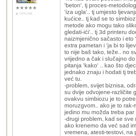
'beton', tj proces-metodolog
'iza ugla'.. tj umjesto ljevan
OFFLINE
kućice.. tj kad se to simbio
metode ako mogu tako slikov
gledati-ići'.. tj 3d printeru d
naizmjenično sačasto i eto 
extra pametan i 'ja bi to lij
to nije baš tako, teže.. no s
vrijedno a čak i slučajno do
pitanja 'kako' .. kao što dj
jednako znaju i hodati tj tr
već tu.
-problem, svijet biznisa, odr
su dvije odvojene-različite 
ovakvu simbiozu je to potre
moruzgvom.. ako je to rak-mo
jedino mu možda treba par 
-drugi problem, kad se sve r
ako krenemo da već sad im
vremena, atesti-testovi, na 