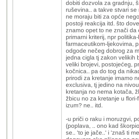
dobiti dozvola za gradnju, š
ruševina.. a takve stvari se
ne moraju biti za opće nego 
postoji reakcija itd. što d
znamo opet to ne znači da će 
primarni kriterij, npr politi
farmaceutikom-ljekovima, pa
odgode nečeg dobrog za ma
jedna cigla tj zakon velikih
veliki brojevi, postojećeg, 
kočnica.. pa do tog da nika
prirodi za kretanje imamo n
exclusiva, tj jedino na niv
kretanja no nema kotača, žb
žbicu no za kretanje u flori-
izum? ne.. itd.
-u priči o raku i moruzgvi, po
(poplava, .. ono kad škorpi
se.. 'to je jače..' i 'znaš t