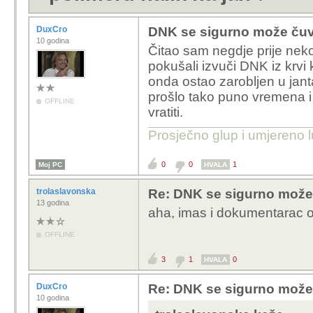
DuxCro
DNK se sigurno može čuva
10 godina
Čitao sam negdje prije nek
pokušali izvuči DNK iz krvi 
onda ostao zarobljen u jan
prošlo tako puno vremena i
OFFLINE
vratiti.
Prosječno glup i umjereno 
0
0
1
Moj PC
HVALA
trolaslavonska
Re: DNK se sigurno može 
13 godina
aha, imas i dokumentarac o 
OFFLINE
3
1
0
HVALA
DuxCro
Re: DNK se sigurno može 
10 godina