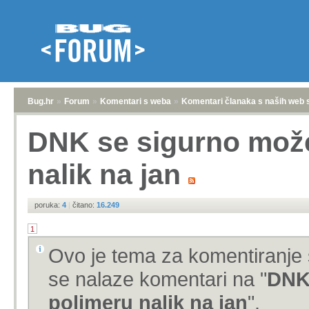
Bug.hr
»
Forum
»
Komentari s weba
»
Komentari članaka s naših web 
DNK se sigurno može
nalik na jan
poruka:
4
|
čitano:
16.249
1
Ovo je tema za komentiranje 
se nalaze komentari na "
DNK 
polimeru nalik na jan
".