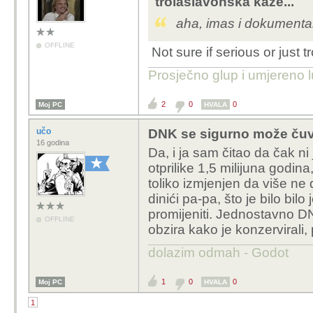
trolaslavonska kaže...
aha, imas i dokumentara
OFFLINE
Not sure if serious or just tr
Prosječno glup i umjereno 
2
0
0
Moj PC
HVALA
učo
DNK se sigurno može čuva
16 godina
Da, i ja sam čitao da čak 
otprilike 1,5 milijuna godina
toliko izmjenjen da više ne
dinići pa-pa, što je bilo bil
promijeniti. Jednostavno D
OFFLINE
obzira kako je konzervirali, 
dolazim odmah - Godot
1
0
0
Moj PC
HVALA
1