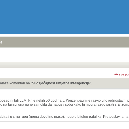
stranica
»
+/- sve po
alaze komentari na "
Suosjećajnost umjetne inteligencije
".
 pozadini biti LLM. Prije nekih 50 godina J. Weizenbaum je razvio vrlo jednostavni 
rao na tajnici ona ga je zamolila da napusti sobu kako bi mogla razgovarati s Elizom,
irati u crnu rupu (nema dovoljno mase), nego u bijelog patuljka. Pretpostavljama 