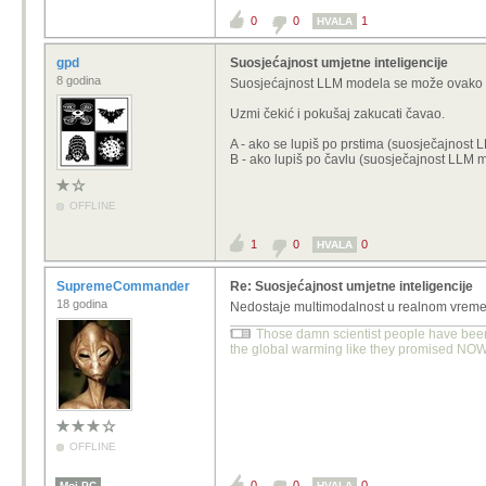
0
0
1
HVALA
gpd
Suosjećajnost umjetne inteligencije
8 godina
Suosjećajnost LLM modela se može ovako o
Uzmi čekić i pokušaj zakucati čavao.
A - ako se lupiš po prstima (suosječajnost
B - ako lupiš po čavlu (suosječajnost LLM
OFFLINE
1
0
0
HVALA
SupremeCommander
Re: Suosjećajnost umjetne inteligencije
18 godina
Nedostaje multimodalnost u realnom vremenu,
Those damn scientist people have been 
the global warming like they promised NOW!
OFFLINE
0
0
0
Moj PC
HVALA