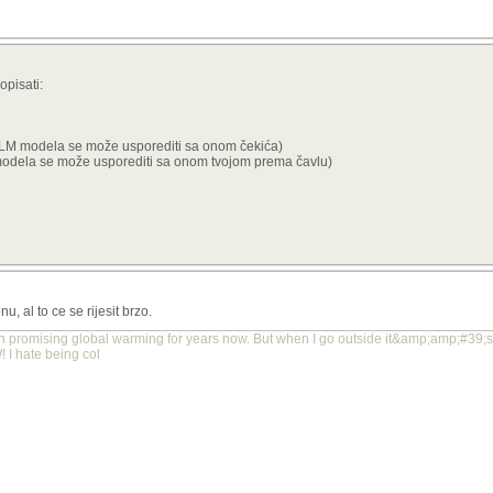
pisati:
 LLM modela se može usporediti sa onom čekića)
 modela se može usporediti sa onom tvojom prema čavlu)
 al to ce se rijesit brzo.
promising global warming for years now. But when I go outside it&amp;amp;#39;s st
 I hate being col