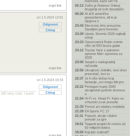
marksisti, kaže šef Pa
trajni link
02:13
Zašto je Nolanov Odisej
drugačiji od svih dosadašn
00:20
AI drži američko
sri 1.5.2024 13:51
gospodarstvo, ali to je
njegova n
Odgovori
23:43
Electronic Arts preuzima
Saudijski javni investici
Citiraj
23:29
Uputa: Stremio 2026 najbolji
setup
23:23
Opservatorij Rubin snimio
više od 650 tisuća galak
23:12
Toyota Yaris s paketom
opreme Mid+ spremna za
2026
23:00
Savjeti o nadogradnji
računala
trajni link
22:55
Ukrajinski Jetkiller, novi dron
presretač, lovi sv
22:37
Je li više došao kraj
sri 1.5.2024 19:33
fantazije „svi-mogu-biti-pro
22:22
Pentagon kupio 2000
Odgovori
ukrajinskih jurišnih dronova
Citiraj
ill very cold. I want
u
21:54
Hi-Fi vs. Head-Fi: Kako se
vrhunski zvuk preselio
21:33
Pomoć pri odabiru mobitela
21:29
EA Sports FC 27
21:11
Popusti, akcije i dobre
ponude za igre
19:51
'Najaviti projekt AI centra od
50 milijardi dolara
19:50
Koji iptv izabrati?
trajni link