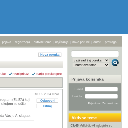
prijava
|
registracija
|
aktivne teme
|
najčitanije
|
nove poruke
|
autori
|
pretraga
Nova poruka
ruke
ravni prikaz
starije poruke gore
Prijava korisnika
E-mail:
sri 1.5.2024 10:41
Lozinka:
program (ELIZA) koji
Odgovori
 s kojom se očito
Citiraj
da Vas je AI slagao.
Aktivne teme
03:45
Veliki dio AI industrije su