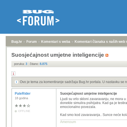
Bug.hr
»
Forum
»
Komentari s weba
»
Komentari članaka s naših web 
Suosjećajnost umjetne inteligencije
poruka:
3
|
čitano:
8.875
1
Ovo je tema za komentiranje sadržaja Bug.hr portala. U nastavku se n
PaleRider
Suosjećajnost umjetne inteligencije
18 godina
Ljudi su vrlo skloni zavaravanju, ne mora u
donekle simulira psihijatra. Kad ga je testi
emocionalno povezala.
OFFLINE
Kad smo kod zavaravanja.. Sunce neće kolab
Amenoum