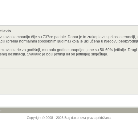
ti avio
vu avio kompanija čije su 737ce padale. Dobar je to zrakoplov usprkos toleranciji, u
minaciji (prema normalnim sposobnim ljudima) koja je uključena u njegovu peoizvodnj
 avio karte za godišnji, cca pola godine unaprijed, one su 50-60% jeftinije. Drugi
j destinaciji. Svakako je bolji jeftiniji let od jeftinijeg smještaja.
»
Copyright © 2008 - 2026 Bug d.o.o. sva prava pridržana.