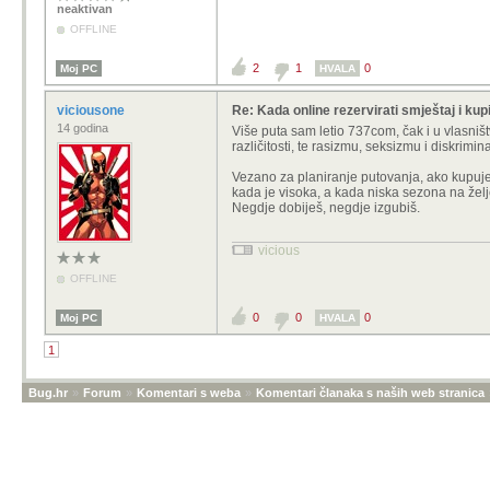
neaktivan
OFFLINE
2
1
0
Moj PC
HVALA
viciousone
Re: Kada online rezervirati smještaj i kupi
14 godina
Više puta sam letio 737com, čak i u vlasništ
različitosti, te rasizmu, seksizmu i diskri
Vezano za planiranje putovanja, ako kupujem
kada je visoka, a kada niska sezona na željeno
Negdje dobiješ, negdje izgubiš.
vicious
OFFLINE
0
0
0
Moj PC
HVALA
1
Bug.hr
»
Forum
»
Komentari s weba
»
Komentari članaka s naših web stranica