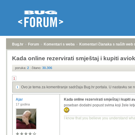
Bug.hr
»
Forum
»
Komentari s weba
»
Komentari članaka s naših web 
Kada online rezervirati smještaj i kupiti aviok
poruka:
2
|
čitano:
30.306
1
Ovo je tema za komentiranje sadržaja Bug.hr portala. U nastavku se n
Ajar
Kada online rezervirati smještaj i kupiti a
17 godina
poseban dodatni popust svima koji žele le
I know that you believe you understand what 