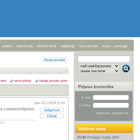
prijava
|
registracija
|
aktivne teme
|
najčitanije
|
nove poruke
|
autori
|
pretraga
Nova poruka
ruke
ravni prikaz
starije poruke gore
Prijava korisnika
E-mail:
pon 15.1.2024 11:01
Lozinka:
ora s moment-ključem.
Odgovori
Citiraj
ant.
Aktivne teme
21:43
Pentagon kupio 2000