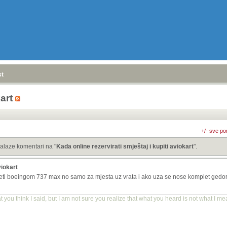
stranica
»
art
+/- sve po
alaze komentari na "
Kada online rezervirati smještaj i kupiti aviokart
".
viokart
tjeti boeingom 737 max no samo za mjesta uz vrata i ako uza se nose komplet ged
you think I said, but I am not sure you realize that what you heard is not what I me