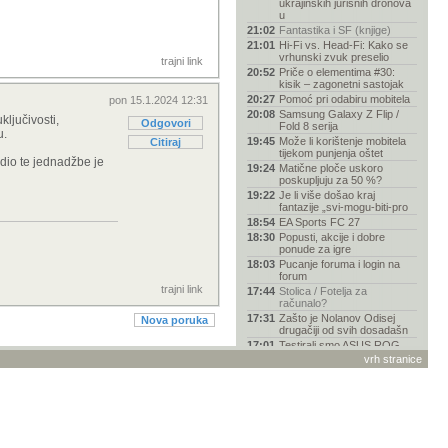
ukrajinskih jurišnih dronova
u
21:02
Fantastika i SF (knjige)
21:01
Hi-Fi vs. Head-Fi: Kako se
vrhunski zvuk preselio
trajni link
20:52
Priče o elementima #30:
kisik – zagonetni sastojak
20:27
Pomoć pri odabiru mobitela
pon 15.1.2024 12:31
20:08
Samsung Galaxy Z Flip /
ključivosti,
Odgovori
Fold 8 serija
u.
19:45
Može li korištenje mobitela
Citiraj
tijekom punjenja oštet
 dio te jednadžbe je
19:24
Matične ploče uskoro
poskupljuju za 50 %?
19:22
Je li više došao kraj
fantazije „svi-mogu-biti-pro
18:54
EA Sports FC 27
18:30
Popusti, akcije i dobre
ponude za igre
18:03
Pucanje foruma i login na
forum
trajni link
17:44
Stolica / Fotelja za
računalo?
17:31
Zašto je Nolanov Odisej
Nova poruka
drugačiji od svih dosadašn
17:01
Testirali smo ASUS ROG
Falchion Ace 75 HE,
vrh stranice
magnets
16:58
AI drži američko
gospodarstvo, ali to je
njegova n
16:56
Kako bez recepta postati dr.
House (ovisnik o lije