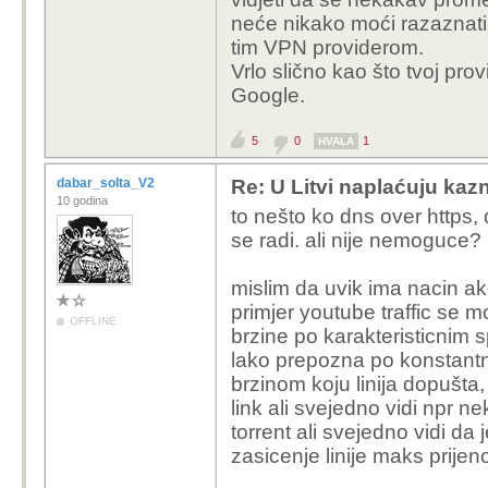
neće nikako moći razaznati
tim VPN providerom.
Vrlo slično kao što tvoj pro
Google.
5
0
1
HVALA
dabar_solta_V2
Re: U Litvi naplaćuju kazne
10 godina
to nešto ko dns over https, 
se radi. ali nije nemoguce?
mislim da uvik ima nacin ako
primjer youtube traffic se
OFFLINE
brzine po karakteristicnim s
lako prepozna po konstan
brzinom koju linija dopušta,
link ali svejedno vidi npr ne
torrent ali svejedno vidi da 
zasicenje linije maks prij