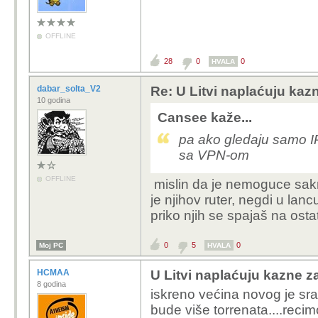
OFFLINE
28
0
0
HVALA
dabar_solta_V2
Re: U Litvi naplaćuju kazne
10 godina
Cansee kaže...
pa ako gledaju samo I
sa VPN-om
OFFLINE
mislin da je nemoguce sakrit
je njihov ruter, negdi u lan
priko njih se spajaš na osta
0
5
0
Moj PC
HVALA
HCMAA
U Litvi naplaćuju kazne za
8 godina
iskreno većina novog je sran
bude više torrenata....recim