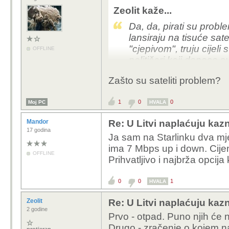
Zeolit kaže...
Da, da, pirati su proble
lansiraju na tisuće sat
"cjepivom", truju cijeli
OFFLINE
političari koji donose s
god i kad god stignu... 
Zašto su sateliti problem?
serija s Netflixa.
1
0
0
Moj PC
HVALA
Mandor
Re: U Litvi naplaćuju kazne
17 godina
Ja sam na Starlinku dva mje
ima 7 Mbps up i down. Cijen
OFFLINE
Prihvatljivo i najbrža opcija
0
0
1
HVALA
Zeolit
Re: U Litvi naplaćuju kazne
2 godine
Prvo - otpad. Puno njih će 
Drugo - zračenje o kojem na