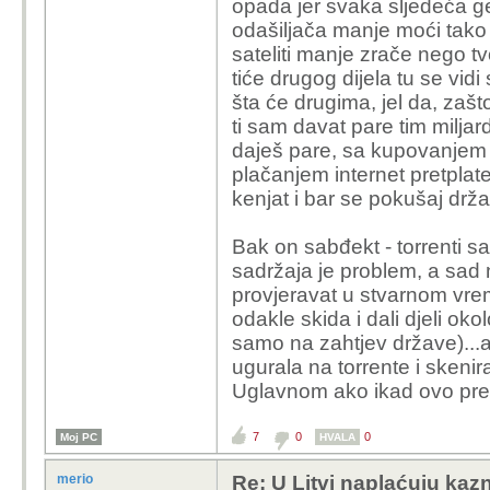
opada jer svaka sljedeća ge
odašiljača manje moći tako
sateliti manje zrače nego tvo
tiće drugog dijela tu se vidi
šta će drugima, jel da, zašt
ti sam davat pare tim milj
daješ pare, sa kupovanjem 
plačanjem internet pretplat
kenjat i bar se pokušaj drža
Bak on sabđekt - torrenti sa
sadržaja je problem, a sad
provjeravat u stvarnom vre
odakle skida i dali djeli oko
samo na zahtjev države)...a
ugurala na torrente i skenira
Uglavnom ako ikad ovo pre
7
0
0
Moj PC
HVALA
merio
Re: U Litvi naplaćuju kazne