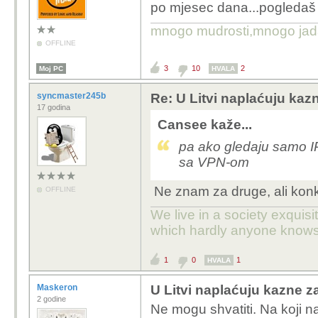
po mjesec dana...pogledaš t
mnogo mudrosti,mnogo jada..
OFFLINE
3
10
2
Moj PC
HVALA
syncmaster245b
Re: U Litvi naplaćuju kazne
17 godina
Cansee kaže...
pa ako gledaju samo I
sa VPN-om
Ne znam za druge, ali konk
OFFLINE
We live in a society exquis
which hardly anyone knows
1
0
1
HVALA
Maskeron
U Litvi naplaćuju kazne za
2 godine
Ne mogu shvatiti. Na koji n