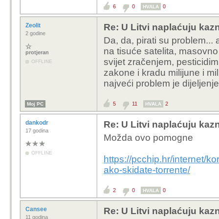
6
0
0
HVALA
provider nebi treba vidi
nekitorentsite.nešto/ pa
Zeolit
Re: U Litvi naplaćuju kazne
vidi da je torrent site 
2 godine
Da, da, pirati su problem... 
maks prijenosom poda
na tisuće satelita, masovno c
protjeran
svijet zračenjem, pesticidim
OFFLINE
zakone i kradu milijune i mil
najveći problem je dijeljenje
5
11
2
Moj PC
HVALA
dankodr
Re: U Litvi naplaćuju kazne
17 godina
Možda ovo pomogne
OFFLINE
https://pcchip.hr/internet/k
ako-skidate-torrente/
2
0
0
HVALA
Cansee
Re: U Litvi naplaćuju kazne
11 godina