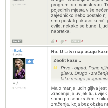
protjeran
programirao mainstream. Tre
OFFLINE
pojedinih mjesta više neće
zajedničko nebo postalo nji
smo postali pokusni kunići p
cvile, nekako se bune. Ljudi 
napretka.
1
11
0
Moj PC
HVALA
nikonja
Re: U Litvi naplaćuju kazne
8 godina
Zeolit kaže...
Prvo - otpad. Puno nji
glavu. Drugo - zračenje
tako mnoge programirao
mjeseca lansiraju da s
Malo manje ludih gljiva jest p
OFFLINE
nebo. Otkad je naše za
Zračenje je uvijek tu, uvijek 
Kupili su nebo, njihovo
samo po sebi zračenje nikad
milijardera. Čak ni to.
zračenja, koja bez obzira na
više i ne bleje. Uvjerili