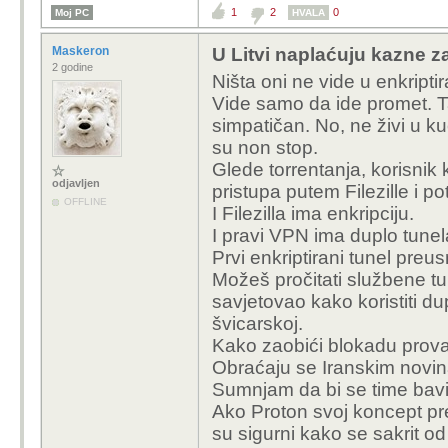
1
2
0
Moj PC
HVALA
Maskeron
U Litvi naplaćuju kazne za
2 godine
Ništa oni ne vide u enkripti
Vide samo da ide promet. Ta
simpatičan. No, ne živi u k
su non stop.
Glede torrentanja, korisnik 
odjavljen
pristupa putem Filezille i
OFFLINE
I Filezilla ima enkripciju.
I pravi VPN ima duplo tunel
Prvi enkriptirani tunel preus
Možeš pročitati službene tur
savjetovao kako koristiti du
švicarskoj.
Kako zaobići blokadu provajde
Obraćaju se Iranskim novinar
Sumnjam da bi se time bavili
Ako Proton svoj koncept p
su sigurni kako se sakrit o