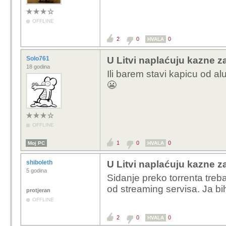
OFFLINE
2
0
0
HVALA
Solo761
U Litvi naplaćuju kazne za
18 godina
Ili barem stavi kapicu od alu
😬
OFFLINE
1
0
0
Moj PC
HVALA
shiboleth
U Litvi naplaćuju kazne za
5 godina
Sidanje preko torrenta treba
od streaming servisa. Ja bih
protjeran
OFFLINE
2
0
0
HVALA