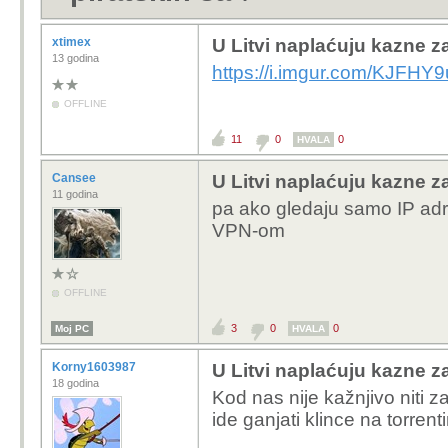
xtimex
U Litvi naplaćuju kazne za
13 godina
https://i.imgur.com/KJFHY9u
OFFLINE
11
0
0
HVALA
Cansee
U Litvi naplaćuju kazne za
11 godina
pa ako gledaju samo IP ad
VPN-om
OFFLINE
3
0
0
Moj PC
HVALA
Korny1603987
U Litvi naplaćuju kazne za
18 godina
Kod nas nije kažnjivo niti z
ide ganjati klince na torrent