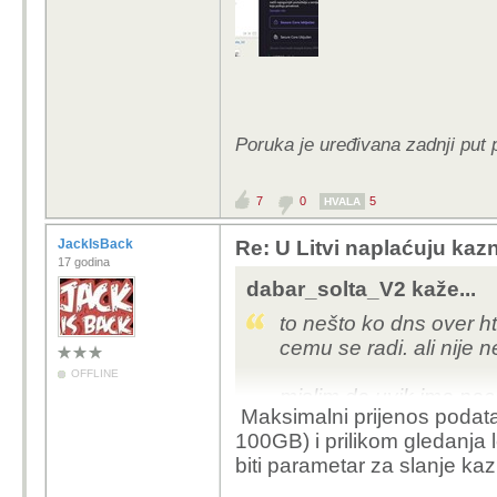
Poruka je uređivana zadnji put
7
0
5
HVALA
JackIsBack
Re: U Litvi naplaćuju kazne
17 godina
dabar_solta_V2 kaže...
to nešto ko dns over ht
cemu se radi. ali nije
OFFLINE
mislim da uvik ima naci
Maksimalni prijenos podata
primjer youtube traffi
100GB) i prilikom gledanja
grafova brzine po kara
biti parametar za slanje ka
torrent traffic bi se 
podataka maksimalnom 