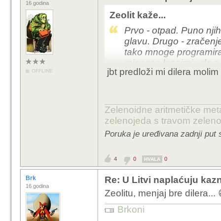
16 godina
Zeolit kaže...
Prvo - otpad. Puno nji
glavu. Drugo - zračenje
tako mnoge programirao
mjeseca lansiraju da s
jbt predloži mi dilera molim 
OFFLINE
nebo. Otkad je naše za
Kupili su nebo, njihovo
milijardera. Čak ni to.
više i ne bleje. Uvjerili
Zelenoidne aritmetičke met
zelenojeda s travom zelen
Poruka je uređivana zadnji put 
4
0
0
HVALA
Brk
Re: U Litvi naplaćuju kazne
16 godina
Zeolitu, menjaj bre dilera... 
Brkoni