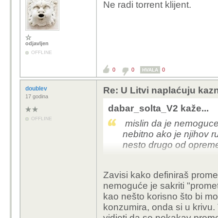
Ne radi torrent klijent.
odjavljen
OFFLINE
0
0
0
HVALA
doublev
Re: U Litvi naplaćuju kazne
17 godina
dabar_solta_V2 kaže...
OFFLINE
mislin da je nemoguce s
nebitno ako je njihov ru
nesto drugo od opreme 
Zavisi kako definiraš promet
nemoguće je sakriti "prome
kao nešto korisno što bi m
konzumira, onda si u krivu.
vidjeti da se nekakav prom