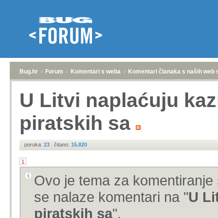
Bug.hr
»
Forum
»
Komentari s weba
»
Komentari članaka s naših web 
U Litvi naplaćuju kaz
piratskih sa
poruka:
23
|
čitano:
15.820
1
Ovo je tema za komentiranje 
se nalaze komentari na "
U Li
piratskih sa
".