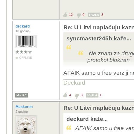
12
0
3
HVALA
deckard
Re: U Litvi naplaćuju kazne
18 godina
syncmaster245b kaže...
Ne znam za druge,
OFFLINE
protokol blokiran
AFAIK samo u free verziji ne
Deckard
4
0
1
Moj PC
HVALA
Maskeron
Re: U Litvi naplaćuju kazne
2 godine
deckard kaže...
AFAIK samo u free verzi