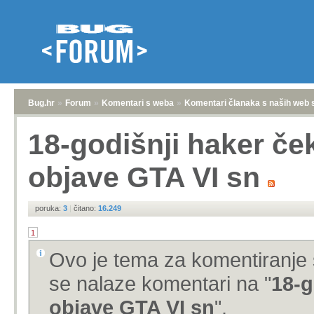
Bug.hr
»
Forum
»
Komentari s weba
»
Komentari članaka s naših web 
18-godišnji haker č
objave GTA VI sn
poruka:
3
|
čitano:
16.249
1
Ovo je tema za komentiranje 
se nalaze komentari na "
18-g
objave GTA VI sn
".