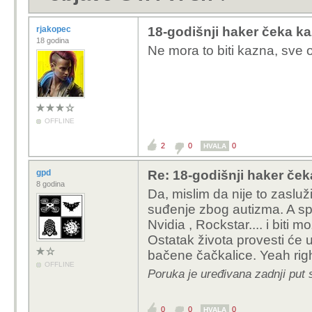
rjakopec
18-godišnji haker čeka k
18 godina
Ne mora to biti kazna, sve ov
OFFLINE
2
0
0
HVALA
gpd
Re: 18-godišnji haker če
8 godina
Da, mislim da nije to zasluž
suđenje zbog autizma. A sp
Nvidia , Rockstar.... i biti m
Ostatak života provesti će u
bačene čačkalice. Yeah righ
OFFLINE
Poruka je uređivana zadnji put 
0
0
0
HVALA