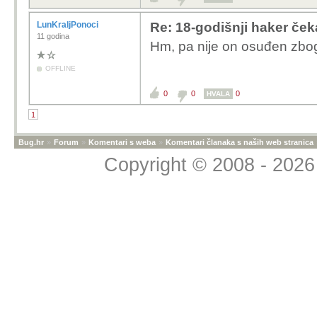
LunKraljPonoci
Re: 18-godišnji haker če
11 godina
Hm, pa nije on osuđen zbo
OFFLINE
0
0
0
HVALA
1
Bug.hr
»
Forum
»
Komentari s weba
»
Komentari članaka s naših web stranica
Copyright © 2008 - 2026 