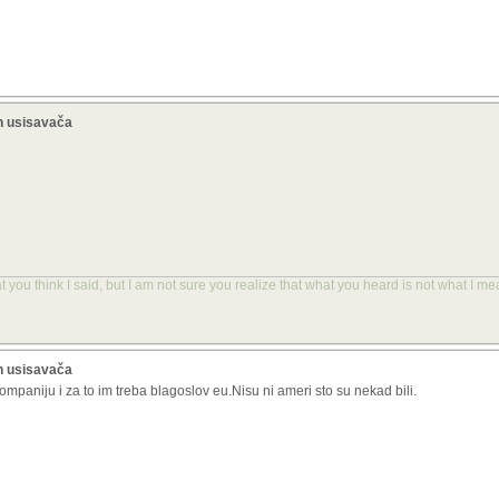
h usisavača
you think I said, but I am not sure you realize that what you heard is not what I me
h usisavača
paniju i za to im treba blagoslov eu.Nisu ni ameri sto su nekad bili.