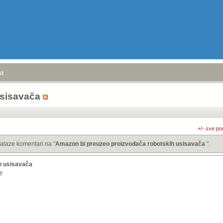
stranica
»
usisavača
+/- sve po
alaze komentari na "
Amazon bi preuzeo proizvođača robotskih usisavača
".
h usisavača
!