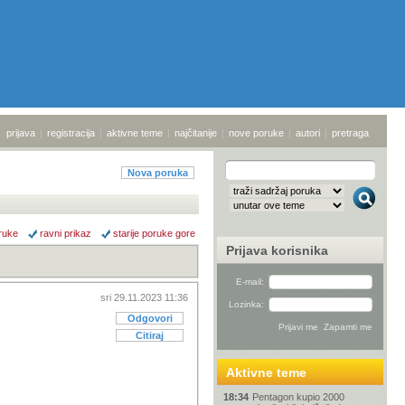
prijava
|
registracija
|
aktivne teme
|
najčitanije
|
nove poruke
|
autori
|
pretraga
Nova poruka
ruke
ravni prikaz
starije poruke gore
Prijava korisnika
E-mail:
sri 29.11.2023 11:36
Lozinka:
Odgovori
Citiraj
Aktivne teme
18:34
Pentagon kupio 2000