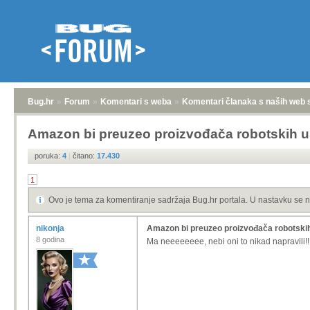
Bug.hr
»
Forum
»
Komentari s weba
»
Komentari članaka s naših web 
Amazon bi preuzeo proizvođača robotskih 
poruka:
4
|
čitano:
17.430
1
Ovo je tema za komentiranje sadržaja Bug.hr portala. U nastavku se n
nikonja
Amazon bi preuzeo proizvođača robotski
8 godina
Ma neeeeeeee, nebi oni to nikad napravili!!!