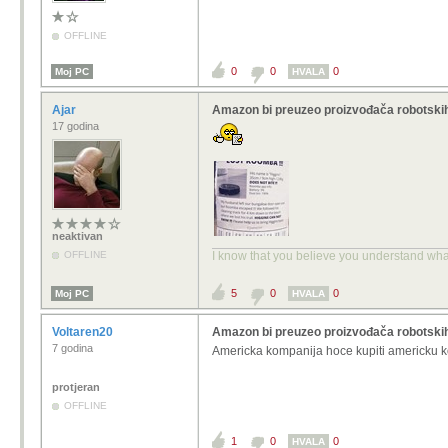
OFFLINE
0
0
0
Moj PC
HVALA
Ajar
Amazon bi preuzeo proizvođača robotski
17 godina
neaktivan
OFFLINE
I know that you believe you understand what 
5
0
0
Moj PC
HVALA
Voltaren20
Amazon bi preuzeo proizvođača robotski
7 godina
Americka kompanija hoce kupiti americku kom
protjeran
OFFLINE
1
0
0
HVALA