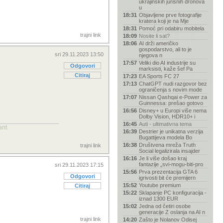
ukrajinskih jurišnih dronova
u
18:31
Objavljene prve fotografije
kratera koji je na Mje
18:31
Pomoć pri odabiru mobitela
trajni link
18:09
Nosite li sat?
18:06
AI drži američko
gospodarstvo, ali to je
sri 29.11.2023 13:50
njegova n
17:57
Veliki dio AI industrije su
Odgovori
marksisti, kaže šef Pa
Citiraj
17:23
EA Sports FC 27
17:13
ChatGPT nudi razgovor bez
ograničenja s novim mode
17:07
Nissan Qashqai e-Power za
Guinnessa: prešao gotovo
16:56
Disney+ u Europi više nema
Dolby Vision, HDR10+ i
16:45
Auti - ultimativna tema
ant.
16:39
Destrier je unikatna verzija
Bugattijeva modela Bo
16:38
Društvena mreža Truth
trajni link
Social legalizirala insajder
16:16
Je li više došao kraj
fantazije „svi-mogu-biti-pro
sri 29.11.2023 17:15
15:56
Prva prezentacija GTA 6
Odgovori
igrivosti bit će premijern
15:52
Youtube premium
Citiraj
15:22
Sklapanje PC konfiguracija -
iznad 1300 EUR
15:02
Jedna od četiri osobe
generacije Z oslanja na AI n
trajni link
14:20
Zašto je Nolanov Odisej