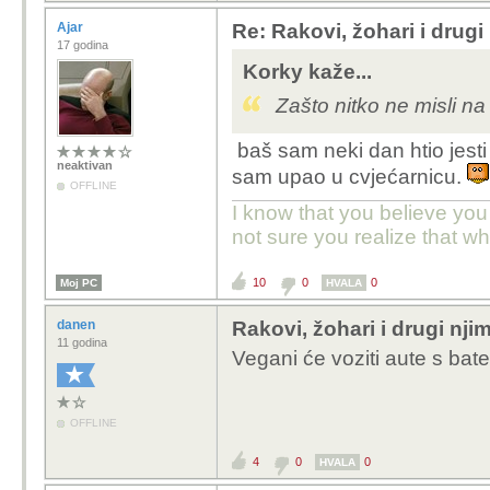
Ajar
Re: Rakovi, žohari i drugi 
17 godina
Korky kaže...
Zašto nitko ne misli na
baš sam neki dan htio jest
neaktivan
sam upao u cvjećarnicu.
OFFLINE
I know that you believe you
not sure you realize that w
10
0
0
Moj PC
HVALA
danen
Rakovi, žohari i drugi njim
11 godina
Vegani će voziti aute s bater
OFFLINE
4
0
0
HVALA