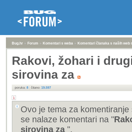
Bug.hr
»
Forum
»
Komentari s weba
»
Komentari članaka s naših web 
Rakovi, žohari i drugi
sirovina za
poruka:
8
|
čitano:
19.597
1
Ovo je tema za komentiranje 
se nalaze komentari na "
Rako
sirovina za
".