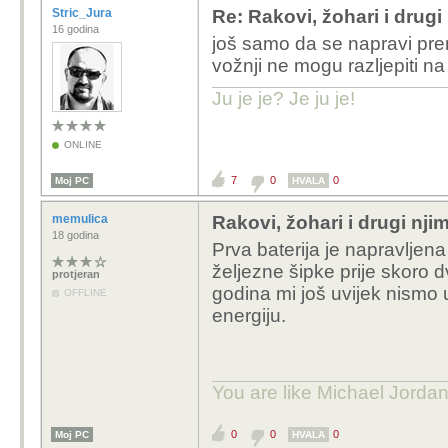
Stric_Jura
Re: Rakovi, žohari i drugi 
16 godina
još samo da se napravi pre
vožnji ne mogu razljepiti na
Ju je je? Je ju je!
ONLINE
7
0
0
Moj PC
HVALA
memulica
Rakovi, žohari i drugi njim
18 godina
Prva baterija je napravljen
željezne šipke prije skoro dv
protjeran
godina mi još uvijek nismo u
OFFLINE
energiju.
You are like Michael Jordan 
0
0
0
Moj PC
HVALA