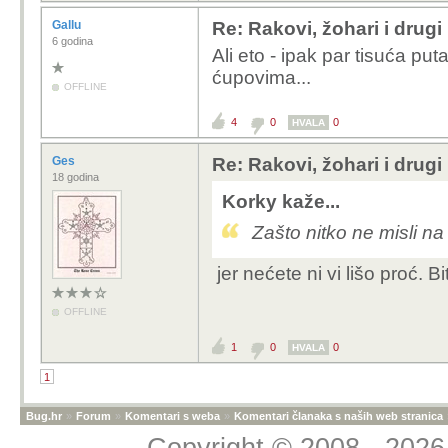
Gallu
Re: Rakovi, žohari i drugi 
6 godina
Ali eto - ipak par tisuća p
ćupovima...
OFFLINE
4
0
0
HVALA
Ges
Re: Rakovi, žohari i drugi 
18 godina
Korky kaže...
Zašto nitko ne misli na
jer nećete ni vi lišo proć. Bit
OFFLINE
1
0
0
HVALA
1
Bug.hr
»
Forum
»
Komentari s weba
»
Komentari članaka s naših web stranica