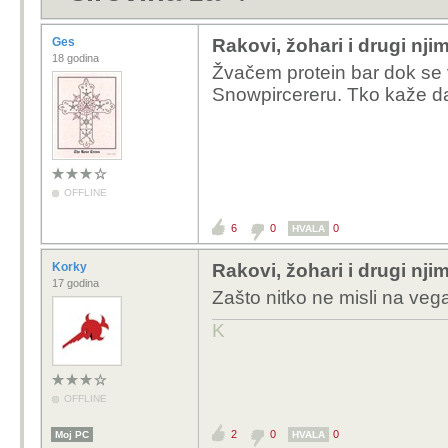
Ges
Rakovi, žohari i drugi njim
18 godina
Žvačem protein bar dok se v
Snowpircereru. Tko kaže da 
OFFLINE
6
0
0
HVALA
Korky
Rakovi, žohari i drugi njim
17 godina
Zašto nitko ne misli na vega
K
OFFLINE
2
0
0
Moj PC
HVALA