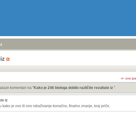
stranica
»
 iz
+/- sve po
alaze komentari na "
Kako je 246 biologa dobilo različite rezultate iz
".
te iz
kako je ovo ili ono istraživanje konačno, finalno znanje, kraj priče.