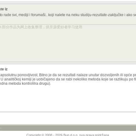
te iz
o rade svi, mediji i forumaši.. koji nalete na neku studiju-rezultate-zaključke i ako se 
ject.org.cn.部分作品为网上收集整理，供开源爱好者学习使用
te iz
apsolutnu ponovljivost. Bitno je da se rezultati nalaze unutar dozvoljenih ili opće 
 analitičkoj kemiji je uobičajeno da se rabi nekoliko metoda koje se razlikuju po f
jedna metoda kontrolilra drugu).
»
Copyright © 2008 - 2026 Bug d.o.o. sva prava pridržana.