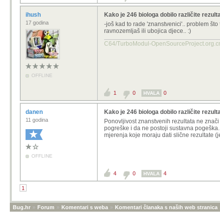
ihush
Kako je 246 biologa dobilo različite rezulta
17 godina
-još kad to rade 'znanstvenici'.. problem što t
ravnozemljaš ili ubojica djece.. :)
C64/TurboModul-OpenSourcePro
OFFLINE
1
0
0
HVALA
danen
Kako je 246 biologa dobilo različite rezulta
11 godina
Ponovljivost znanstvenih rezultata ne znači 
pogreške i da ne postoji sustavna pogeška. U
mjerenja koje moraju dati slične rezultate (
OFFLINE
4
0
4
HVALA
1
Bug.hr
»
Forum
»
Komentari s weba
»
Komentari članaka s naših web stranica