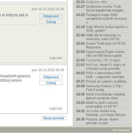
22:31
Smiješne slike
22:27
Društvena mreža Truth
pon 16.10.2023 20:25
Social legalizirala insajder
to kritizira tad si
22:22
Pentagon kupio 2000
Odgovori
ukrajinskih jurišnih dronova
Citiraj
u
22:18
Gdje iPhone košta najviše u
2026. godini?
22:08
Veliki dio AI industrije su
marksisti, kaže šef Pa
22:04
Grand Theft Auto (GTA VI) -
Rasprava
21:59
Opservatorij Rubin snimio
više od 650 tisuća galak
trajni link
21:02
Fantastika i SF (knjige)
21:01
Hi-Fi vs. Head-Fi: Kako se
vrhunski zvuk preselio
pon 16.10.2023 20:38
20:52
Priče o elementima #30:
prihvaćenih granica
kisik – zagonetni sastojak
Odgovori
izičkoj osnovi
20:27
Pomoć pri odabiru mobitela
Citiraj
20:08
Samsung Galaxy Z Flip /
Fold 8 serija
19:45
Može li korištenje mobitela
tijekom punjenja oštet
19:24
Matične ploče uskoro
poskupljuju za 50 %?
trajni link
19:22
Je li više došao kraj
fantazije „svi-mogu-biti-pro
Nova poruka
18:30
Popusti, akcije i dobre
ponude za igre
18:03
Pucanje foruma i login na
vrh stranice
forum
17:44
Stolica / Fotelja za