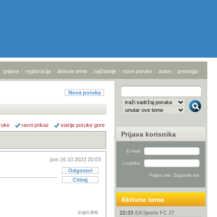
prijava
|
registracija
|
aktivne teme
|
najčitanije
|
nove poruke
|
autori
|
pretraga
Nova poruka
ruke
ravni prikaz
starije poruke gore
Prijava korisnika
E-mail:
pon 16.10.2023 20:03
Lozinka:
Odgovori
Citiraj
Aktivne teme
trajni link
22:33
EA Sports FC 27