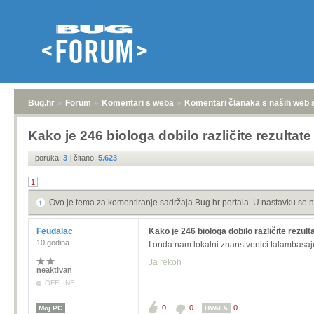
Bug.hr
»
Forum
»
Komentari s weba
»
Komentari članaka s naših web 
Kako je 246 biologa dobilo različite rezultate
poruka:
3
|
čitano:
5.623
1
Ovo je tema za komentiranje sadržaja Bug.hr portala. U nastavku se n
Feudalac
Kako je 246 biologa dobilo različite rezulta
10 godina
I onda nam lokalni znanstvenici talambasaju 
Ja rekoh
neaktivan
OFFLINE
0
0
0
Moj PC
HVALA