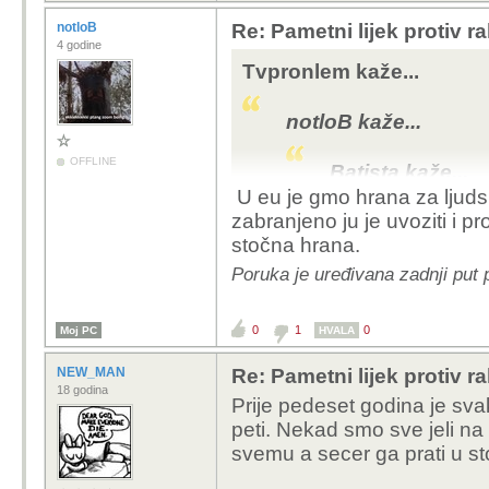
hrane na trži
notloB
Re: Pametni lijek protiv 
će izvuči čvrs
4 godine
svim znanstve
Tvpronlem kaže...
kompliciranim
njihovo znanje
notloB kaže...
stvari jasne.
OFFLINE
Batista kaže...
Uvjeravaju nas kak
U eu je gmo hrana za ljud
znali za njih... : ) 
zabranjeno ju je uvoziti i pr
guslac kaže
No ne vjerujem da
stočna hrana.
Možda se
nase zdravlje, no 
Poruka je uređivana zadnji put 
pogledaju
U hrvatskoj i eu ne po
moderne 
nema u slobodnoj proda
pojave š
0
1
0
Moj PC
HVALA
Onaj bar
NEW_MAN
Re: Pametni lijek protiv 
čvrst zak
18 godina
svim zna
Prije pedeset godina je svak
komplici
peti. Nekad smo sve jeli na m
njihovo z
svemu a secer ga prati u st
su stvari