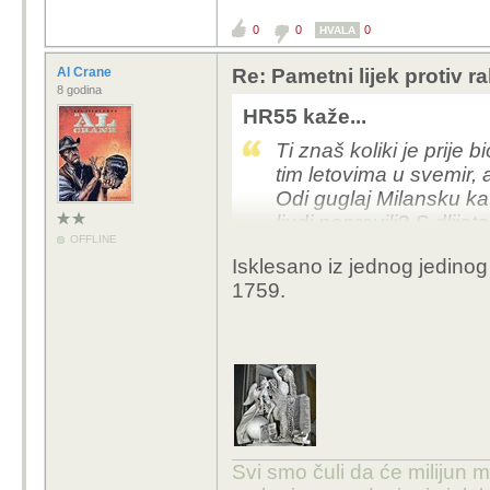
0
0
0
HVALA
Al Crane
Re: Pametni lijek protiv 
8 godina
HR55 kaže...
Ti znaš koliki je prije bi
tim letovima u svemir, 
Odi guglaj Milansku kat
ljudi napravili? S dli
OFFLINE
Isklesano iz jednog jedin
1759.
Svi smo čuli da će milijun m