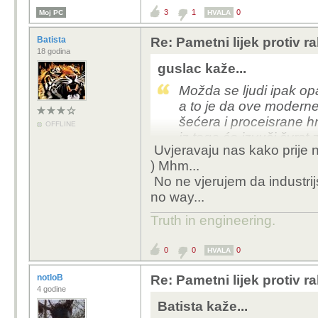
3
1
0
Moj PC
HVALA
Batista
Re: Pametni lijek protiv 
18 godina
guslac kaže...
Možda se ljudi ipak op
a to je da ove moderne 
šećera i proceisrane h
OFFLINE
iz toga će izvuči čvrst 
Uvjeravaju nas kako prije nij
znanstvenicima koji se
) Mhm...
želeći umanjiti svo nji
No ne vjerujem da industrij
su stvari jasne.
no way...
Truth in engineering.
0
0
0
HVALA
notloB
Re: Pametni lijek protiv 
4 godine
Batista kaže...