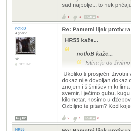
sad najbolje... to nek priča
1
3
0
HVALA
notloB
Re: Pametni lijek protiv 
4 godine
HR55 kaže...
notloB kaže...
Istina je da živim
OFFLINE
Ukoliko ti prosječni životni v
Tu glupost si čuo od ti
dokaz nije dovoljan dokaz o
Tko je to dokazao da ž
znojem i šišmiševim krilima
potkrijepio?
svemir, liječimo gubu, kugu 
To što znanost smatra da 
kilometar, nosimo u džepovi
još jedna gomila crapa
Ozbiljno te pitam? Kod koj
Dovoljno je pogledati s
svijetu koju dan-danas
2
1
0
Moj PC
Ljudi su prije imali z
HVALA
kako su živjeli možemo
HR55
Re: Pametni lijek protiv 