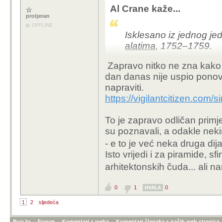
Al Crane kaže...
protjeran
OFFLINE
Isklesano iz jednog j
alatima
,
1752–1759.
Zapravo nitko ne zna kako su
dan danas nije uspio ponovit
napraviti.
https://vigilantcitizen.com/s
To je zapravo odličan prim
su poznavali, a odakle neki
- e to je već neka druga di
Isto vrijedi i za piramide, s
arhitektonskih čuda... ali na
0
1
0
HVALA
1
2
sljedeća
Bug.hr
»
Forum
»
Komentari s weba
»
Komentari članaka s naših web stranica