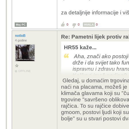
za detaljnije informacije i v
0
0
0
Moj PC
HVALA
notloB
Re: Pametni lijek protiv 
4 godine
HR55 kaže...
Aha, znači ako postoji
drže i da svijet tako f
ispravnu i zdravu hran
OFFLINE
Koliko ti imaš godina? 1
Gledaj, u domaćim trgovin
naći na placama, možeš je
klimača glavama koji su "čuli 
trgovine "savršeno oblikovan
rajčica. To su rajčice dobi
gmoom, postovi ljudi koji su "
bolje" su u stvari postovi 