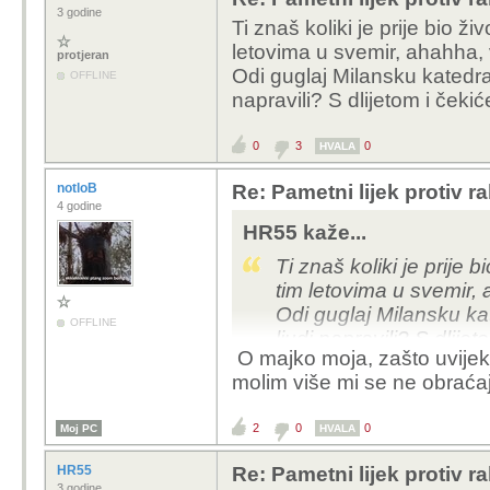
kako je baš sad najbolj
3 godine
Ti znaš koliki je prije bio živ
letovima u svemir, ahahha, 
protjeran
Odi guglaj Milansku katedral
OFFLINE
napravili? S dlijetom i če
0
3
0
HVALA
notloB
Re: Pametni lijek protiv 
4 godine
HR55 kaže...
Ti znaš koliki je prije bi
tim letovima u svemir, 
Odi guglaj Milansku kat
OFFLINE
ljudi napravili? S dli
O majko moja, zašto uvijek 
molim više mi se ne obraća
2
0
0
Moj PC
HVALA
HR55
Re: Pametni lijek protiv 
3 godine