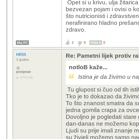
Opet si u krivu, ulja žitari
Dolaskom industrijske r
bezvezan pojam i ovisi o k
Ekipica je skuzila da je 
što nutricionisti i zdravstve
otrovom. Ullja od zitar
nerafinirano hladno prešano
dolaskom nafte je treba
zdravo.
Drugi problem je secer
2
0
0
Moj PC
HVALA
HR55
Re: Pametni lijek protiv 
3 godine
notloB kaže...
protjeran
Istina je da živimo u n
OFFLINE
Tu glupost si čuo od tih ist
Tko je to dokazao da živimo
To što znanost smatra da su lju
jedna gomila crapa za ovce
Dovoljno je pogledati stare 
dan-danas ne možemo kopir
Ljudi su prije imali znanj
su živjeli možemo samo naga