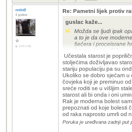
notloB
Re: Pametni lijek protiv 
4 godine
guslac kaže...
Možda se ljudi ipak op
a to je da ove moderne 
šećera i proceisrane h
OFFLINE
iz toga će izvuči čvrst 
Učestala starost je poprilič
znanstvenicima koji se
stoljećima doživljavao star
želeći umanjiti svo nji
stariju populaciju pa su ond
su stvari jasne.
Ukoliko se dobro sjećam u 
čovjeka koji je preminuo od ra
sreće roditi se u višljim sta
starost ali bi onda i oni umir
Rak je moderna bolest samo 
prepoznati od koje bolesti čo
od raka naprosto umrli od n
Poruka je uređivana zadnji put 