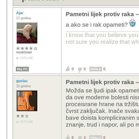
Ajar
Pametni lijek protiv raka
17 godina
a ako se i rak opameti?
I know that you believe you
not sure you realize that w
neaktivan
OFFLINE
0
0
0
Moj PC
HVALA
guslac
Pametni lijek protiv raka
15 godina
Možda se ljudi ipak opamete
da ove moderne bolesti nisu
proceisrane hrane na tržiš
čvrst zaključak. Inače svaka
bave doista kompliciranim s
OFFLINE
znanje, trud i napor, ali po 
0
2
0
HVALA