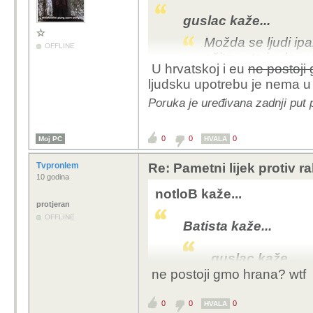
guslac kaže...
Možda se ljudi ip
OFFLINE
očito, a to je da 
U hrvatskoj i eu
ne postoji
do pojave šećera i
ljudsku upotrebu je nema u 
barem malo pameta
Poruka je uređivana zadnji put 
Inače svaka čast i
bave doista kompli
njihovo znanje, tru
0
0
0
Moj PC
HVALA
jasne.
Tvpronlem
Re: Pametni lijek protiv 
Uvjeravaju nas kako pri
10 godina
notloB kaže...
njih... : ) Mhm...
protjeran
No ne vjerujem da indu
OFFLINE
zdravlje, no way...
Batista kaže...
guslac kaže...
ne postoji gmo hrana? wtf
Možda se lju
ono što je oč
0
0
0
HVALA
bile prisutne