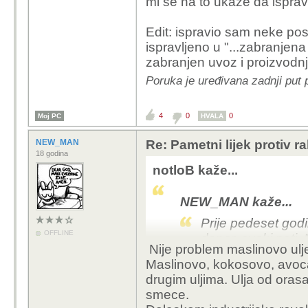
mi se na to ukaže da isprav
Edit: ispravio sam neke pos
ispravljeno u "...zabranjena 
zabranjen uvoz i proizvodnj
Poruka je uređivana zadnji put 
4
0
0
Moj PC
HVALA
NEW_MAN
Re: Pametni lijek protiv 
18 godina
notloB kaže...
NEW_MAN kaže...
Prije pedeset godin
OFFLINE
danas svaki peti. N
Nije problem maslinovo ulje
nusprodukt, a sad 
Maslinovo, kokosovo, avocad
drugim uljima. Ulja od oras
To je krivi podatak, pri
smece.
Maslinovo ulje primjeri