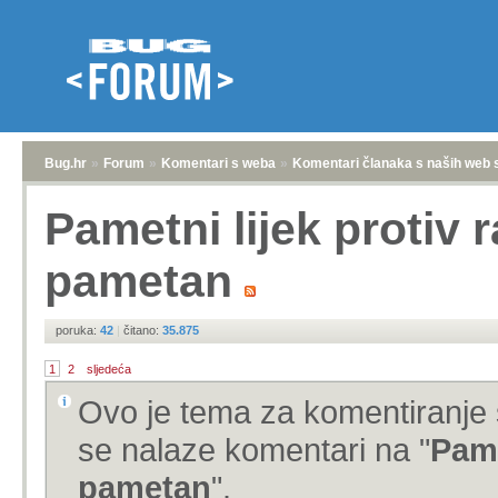
Bug.hr
»
Forum
»
Komentari s weba
»
Komentari članaka s naših web 
Pametni lijek protiv 
pametan
poruka:
42
|
čitano:
35.875
1
2
sljedeća
Ovo je tema za komentiranje 
se nalaze komentari na "
Pame
pametan
".