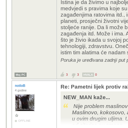
Istina je da živimo u najbol
medvjedi s pravima koje su 
zagađenjima ratovima itd., im
planeti, prosječni životni 
stoljeće ranije. Da li može 
zagađenja itd. Može i ima. A
što je živio ikada u svojoj p
tehnologiji, zdravstvu. Oneč
istim tim alatima će nadam se
Poruka je uređivana zadnji put 
3
3
0
Moj PC
HVALA
notloB
Re: Pametni lijek protiv 
4 godine
NEW_MAN kaže...
Nije problem maslinovo
Maslinovo, kokosovo, a
u ovim drugim uljima. 
OFFLINE
od zitarica su smece.