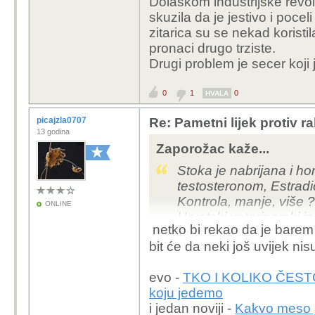
Dolaskom industrijske revolu
proizvoda u povijesti 
skuzila da je jestivo i poceli
sredozemlja u prošlost
zitarica su se nekad koristi
planete i kolijevke civil
pronaci drugo trziste.
Drugi problem je secer koji
0
1
0
HVALA
picajzla0707
Re: Pametni lijek protiv 
13 godina
Zaporožac kaže...
Stoka je nabrijana i h
testosteronom, Estradi
Kontrola, manje, više ?
ONLINE
Hrvatski veterinarski ins
netko bi rekao da je barem
Tko...
bit će da neki još uvijek ni
evo -
TKO I KOLIKO ČESTO? 
koju jedemo
i jedan noviji -
Kakvo meso j