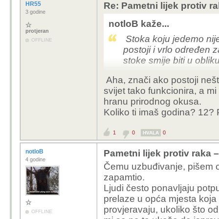
HR55
Re: Pametni lijek protiv 
3 godine
notloB kaže...
protjeran
Stoka koju jedemo nije
OFFLINE
postoji i vrlo određen 
stoke smije biti u obli
Aha, znači ako postoji nešt
svijet tako funkcionira, a m
hranu prirodnog okusa.
Koliko ti imaš godina? 12? Po
1
0
0
HVALA
notloB
Pametni lijek protiv raka
4 godine
Čemu uzbuđivanje, pišem o
zapamtio.
Ljudi često ponavljaju pot
prelaze u opća mjesta koja s
provjeravaju, ukoliko što o
OFFLINE