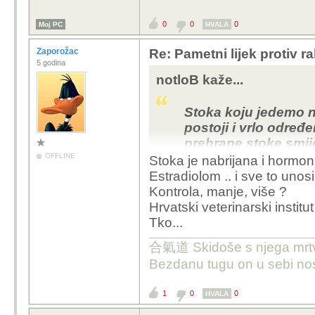
Kako je onda GMO hran
0
0
0
Moj PC
HVALA
Zaporožac
Re: Pametni lijek protiv 
5 godina
notloB kaže...
Stoka koju jedemo ni
postoji i vrlo određ
prehrane stoke smije
OFFLINE
Stoka je nabrijana i hormo
Estradiolom .. i sve to uno
Kontrola, manje, više ?
Hrvatski veterinarski institut
Tko...
合氣道 Skidoše s njega mrtvačk
Bezdanu tugu on u sebi nos
1
0
0
HVALA