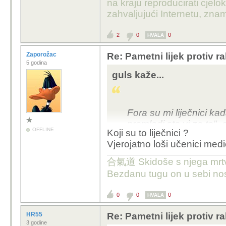
na kraju reproducirati cje
zahvaljujući Internetu, znam
2
0
0
HVALA
Zaporožac
Re: Pametni lijek protiv 
5 godina
guls kaže...
Fora su mi liječnici ka
premladi ste vi za to",
OFFLINE
Koji su to liječnici ?
Vjerojatno loši učenici medi
合氣道 Skidoše s njega mrtvačk
Bezdanu tugu on u sebi nos
0
0
0
HVALA
HR55
Re: Pametni lijek protiv 
3 godine