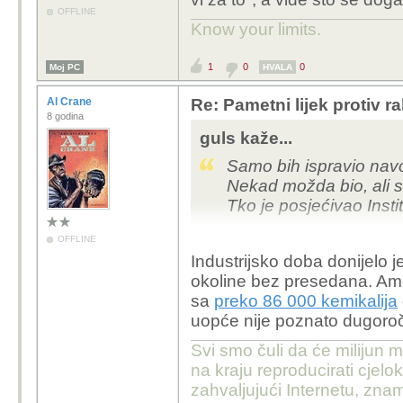
OFFLINE
Know your limits.
1
0
0
Moj PC
HVALA
Al Crane
Re: Pametni lijek protiv 
8 godina
guls kaže...
Samo bih ispravio navod
Nekad možda bio, ali s
Tko je posjećivao Insti
OFFLINE
Fora su mi liječnici ka
Industrijsko doba donijelo j
premladi ste vi za to",
okoline bez presedana. Ameri
sa
preko 86 000 kemikalija
uopće nije poznato dugoročn
Svi smo čuli da će milijun m
na kraju reproducirati cje
zahvaljujući Internetu, znam