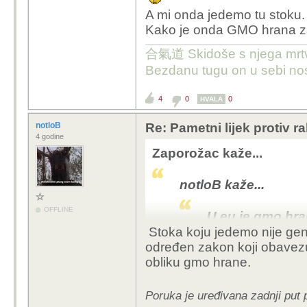
A mi onda jedemo tu stoku.
Kako je onda GMO hrana za
合氣道 Skidoše s njega mrtvačk
Bezdanu tugu on u sebi nos
4
0
0
HVALA
notloB
Re: Pametni lijek protiv 
4 godine
Zaporožac kaže...
notloB kaže...
OFFLINE
U eu je gmo hra
odnosno zabranje
Stoka koju jedemo nije genet
jedino kao stoč
određen zakon koji obavezuj
obliku gmo hrane.
Poruka je uređivana zadnji put 
A mi onda jedemo tu s