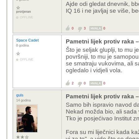
Ajde odi gledat dnevnik, bbc,
IQ 16 i ne javljaj se više, b
protjeran
OFFLINE
0
3
0
HVALA
Space Cadet
Pametni lijek protiv raka
8 godina
Što je seljak gluplji, to mu 
površniji, to mu je samopo
OFFLINE
se smatraju vukovima, ali s
ogledalo i vidjeli vola.
2
0
0
HVALA
guls
Pametni lijek protiv raka
14 godina
Samo bih ispravio navod da j
Nekad možda bio, ali sada v
Tko je posjećivao Institut z
Fora su mi liječnici kada ka
vi za to", a vide što se dog