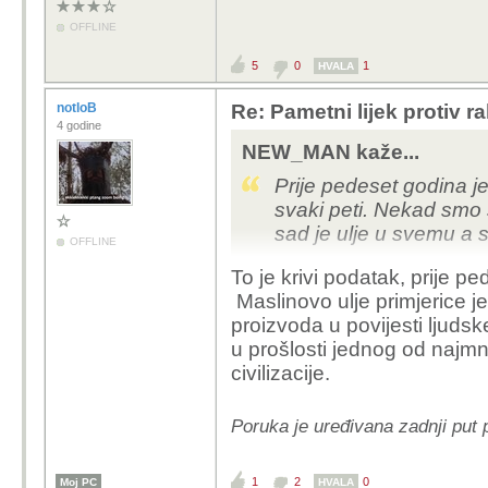
Uvjeravaju nas
OFFLINE
nismo znali za
5
0
1
HVALA
No ne vjeruje
utjece na nas
notloB
Re: Pametni lijek protiv 
4 godine
U hrvatskoj i eu 
NEW_MAN kaže...
je nema u slobodno
Prije pedeset godina je
svaki peti. Nekad smo sv
ne postoji gmo hrana?
sad je ulje u svemu a s
OFFLINE
To je krivi podatak, prije p
Maslinovo ulje primjerice je
proizvoda u povijesti ljuds
u prošlosti jednog od najmno
civilizacije.
Poruka je uređivana zadnji put 
1
2
0
Moj PC
HVALA