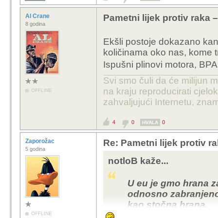
Al Crane
Pametni lijek protiv raka
8 godina
Ekšli postoje dokazano kan
količinama oko nas, kome tr
Ispušni plinovi motora, BPA, 
Svi smo čuli da će milijun m
na kraju reproducirati cje
OFFLINE
zahvaljujući Internetu, znam
4
0
0
HVALA
Zaporožac
Re: Pametni lijek protiv 
5 godina
notloB kaže...
U eu je gmo hrana z
odnosno zabranjeno ju
kao stočna hrana.
OFFLINE