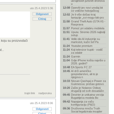
ukrajinskih jurišnih dronova
u
12:08
OpenAI-jev novi uređaj bit
uto 25.4.2023 5:36
će veličine hokejaškog
Odgovori
12:02
Je li više došao kraj
fantazije „svi-mogu-biti-pro
Citiraj
11:58
Grand Theft Auto (GTA VI) -
Rasprava
11:57
Pomoć pri odabiru mobitela
11:51
Uputa: Stremio 2026 najbolji
setup
11:41
Veliki dio AI industrije su
a koju su proizvođači
marksisti, kaže šef Pa
11:24
Youtube premium
...
11:24
Koji televizor kupiti - vodič
za odabir
11:24
Garmin
11:04
Gdje iPhone košta najviše u
2026. godini?
10:48
EA Sports FC 27
10:45
AI drži američko
gospodarstvo, ali to je
njegova n
10:33
Nissan Qashqai e-Power za
Guinnessa: prešao gotovo
10:20
Zašto je Nolanov Odisej
drugačiji od svih dosadašn
trajni link
nadporuka
09:45
Destrier je unikatna verzija
Bugattijeva modela Bo
09:42
Napajanja za vašu
uto 25.4.2023 8:06
konfiguraciju (P&O)
09:36
Društvena mreža Truth
Odgovori
Social legalizirala insajder
Citiraj