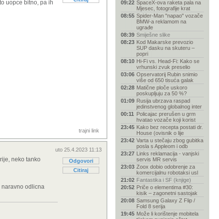
to uopce bitno, pa ih
09:22
SpaceX-ova raketa pala na
Mjesec, fotografije krat
08:55
Spider-Man "napao" vozače
BMW-a reklamom na
ugrađe
08:39
Smiješne slike
08:23
Kod Makarske prevozio
SUP dasku na skuteru –
popri
08:10
Hi-Fi vs. Head-Fi: Kako se
vrhunski zvuk preselio
03:06
Opservatorij Rubin snimio
više od 650 tisuća galak
02:28
Matične ploče uskoro
poskupljuju za 50 %?
01:09
Rusija ubrzava raspad
jedinstvenog globalnog inter
00:11
Policajac prerušen u grm
hvatao vozače koji korist
23:45
Kako bez recepta postati dr.
trajni link
House (ovisnik o lije
23:42
Varta u stečaju zbog gubitka
posla s Appleom i odb
uto 25.4.2023 11:13
23:27
Links reklamacija - vanjski
ije, neko tanko
servis MR servis
Odgovori
23:03
Zoox dobio odobrenje za
Citiraj
komercijalnu robotaksi usl
21:02
Fantastika i SF (knjige)
i naravno odlicna
20:52
Priče o elementima #30:
kisik – zagonetni sastojak
20:08
Samsung Galaxy Z Flip /
Fold 8 serija
19:45
Može li korištenje mobitela