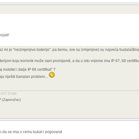
njati!
izraz mi je "neizmjenjive baterije"..pa bemu, sve su izmjenjive) su najveća budalaštin
rijom koju korisnik može sam promijeniti, a da u isto vrijeme ima IP 67, 68 certifikat
j mobitel i dalje IP 68 certifikat" ?
ju riješiti banalan problem...
već znate.
37 (Zaporožac).
o da se ima o cemu kukat i prigovarat