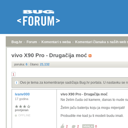
Bug.hr
»
Forum
»
Komentari s weba
»
Komentari članaka s naših web 
vivo X90 Pro - Drugačija moć
poruka:
6
|
čitano:
21.132
1
Ovo je tema za komentiranje sadržaja Bug.hr portala. U nastavku se n
ivanv000
vivo X90 Pro - Drugačija moć
17 godina
Ne želim čuda od kamere, danas to nude svi
Želim jaču bateriju koju ja mogu mijenjati!
protjeran
OFFLINE
Probudite me kad ju ti modeli budu imali.
2
2
0
HVALA