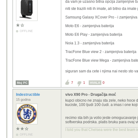
da vam je uzasno bitna opcija zamjenjive bat
niti ste trazili niti ih imate, ali bitno da ima
Samsung Galaxy XCover Pro - i zamjenjiva b
Moto E6 - zamjenjiva baterija
OFFLINE
Moto E6 Play - zamjenjiva baterija
Noia 1.3 - zamjenjiva baterija
TracFone Blue view 2 - zamjenjiva baterija
TracFone Blue view Mega - zamjenjiva bate
siguran sam da cete i njima nai nesto sto vam
7
1
0
Moj PC
HVALA
Indestructible
vivo X90 Pro - Drugačija moć
15 godina
kupci obicno ne znaju sta zele, neko hoce 
kuciste, 100 ljudi 100 ćudi. a imas i one koj
recimo sta bih ja volio jeste omogucavanje
softverska podrska. platis bruku para ovaj v
I told you that Chelsea were the best team i
OFFLINE