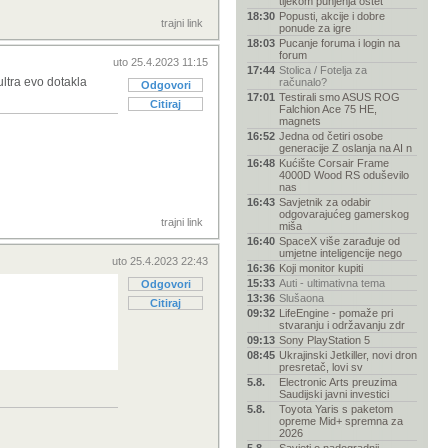
tijekom punjenja oštet
18:30
Popusti, akcije i dobre
trajni link
ponude za igre
18:03
Pucanje foruma i login na
forum
uto 25.4.2023 11:15
17:44
Stolica / Fotelja za
ltra evo dotakla
računalo?
Odgovori
17:01
Testirali smo ASUS ROG
Citiraj
Falchion Ace 75 HE,
magnets
16:52
Jedna od četiri osobe
generacije Z oslanja na AI n
16:48
Kućište Corsair Frame
4000D Wood RS oduševilo
nas
16:43
Savjetnik za odabir
odgovarajućeg gamerskog
trajni link
miša
16:40
SpaceX više zarađuje od
umjetne inteligencije nego
uto 25.4.2023 22:43
16:36
Koji monitor kupiti
15:33
Auti - ultimativna tema
Odgovori
13:36
Slušaona
Citiraj
09:32
LifeEngine - pomaže pri
stvaranju i održavanju zdr
09:13
Sony PlayStation 5
08:45
Ukrajinski Jetkiller, novi dron
presretač, lovi sv
5.8.
Electronic Arts preuzima
Saudijski javni investici
5.8.
Toyota Yaris s paketom
opreme Mid+ spremna za
2026