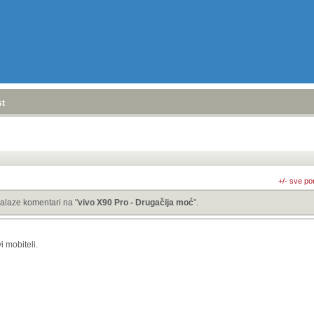
stranica
»
+/- sve po
alaze komentari na "
vivo X90 Pro - Drugačija moć
".
 mobiteli.