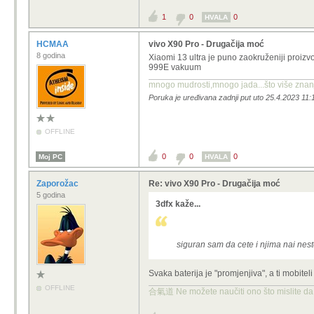
1
0
0
HVALA
HCMAA
vivo X90 Pro - Drugačija moć
8 godina
Xiaomi 13 ultra je puno zaokruženiji proizv
999E vakuum
mnogo mudrosti,mnogo jada...što više znanja
Poruka je uređivana zadnji put uto 25.4.2023 1
OFFLINE
0
0
0
Moj PC
HVALA
Zaporožac
Re: vivo X90 Pro - Drugačija moć
5 godina
3dfx kaže...
siguran sam da cete i njima nai nesto
Svaka baterija je "promjenjiva", a ti mobite
OFFLINE
合氣道 Ne možete naučiti ono što mislite da 