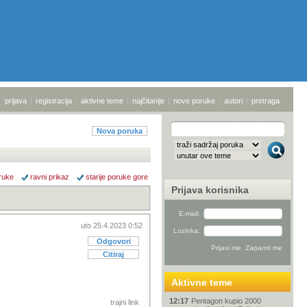
prijava
|
registracija
|
aktivne teme
|
najčitanije
|
nove poruke
|
autori
|
pretraga
Nova poruka
ruke
ravni prikaz
starije poruke gore
Prijava korisnika
E-mail:
uto 25.4.2023 0:52
Lozinka:
Odgovori
Citiraj
Aktivne teme
12:17
Pentagon kupio 2000
trajni link