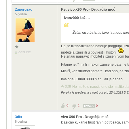
Zaporožac
Re: vivo X90 Pro - Drugačija moć
5 godina
ivanv000 kaže...
Želim jaču bateriju koju ja mogu mije
Da, te fiksne/fiksirane baterije (najgluplji 
mobitela izmislili u povijesti i historiji
OFFLINE
Ne znaju napraviti mobitel s izmjenjivom bate
Pitanje je, "ima li i nakon zamjene baterije ta
Misliš, konstruktori pametni, kad ono, ne zna
Ima onaj Cubot 8000 Mah...ali je debeo...
合氣道 Ne možete naučiti ono što mislite da 
Poruka je uređivana zadnji put uto 25.4.2023 5:
0
2
0
HVALA
3dfx
vivo X90 Pro - Drugačija moć
8 godina
klasicno kukanje frustiranih potrosaca, sam