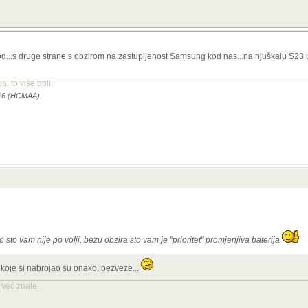
od...s druge strane s obzirom na zastupljenost Samsung kod nas...na njuškalu S23 u
, to više boli.
1:16 (HCMAA).
 sto vam nije po volji, bezu obzira sto vam je "prioritet" promjenjiva baterija
li koje si nabrojao su onako, bezveze...
već znate.