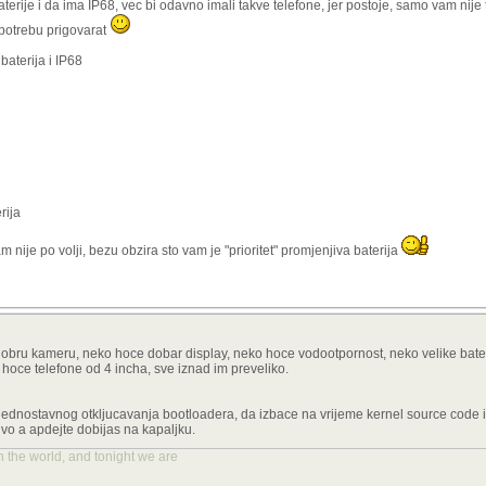
erije i da ima IP68, vec bi odavno imali takve telefone, jer postoje, samo vam nije 
te potrebu prigovarat
aterija i IP68
rija
 nije po volji, bezu obzira sto vam je "prioritet" promjenjiva baterija
dobru kameru, neko hoce dobar display, neko hoce vodootpornost, neko velike bater
i hoce telefone od 4 incha, sve iznad im preveliko.
 jednostavnog otkljucavanja bootloadera, da izbace na vrijeme kernel source code 
ivo a apdejte dobijas na kapaljku.
n the world, and tonight we are