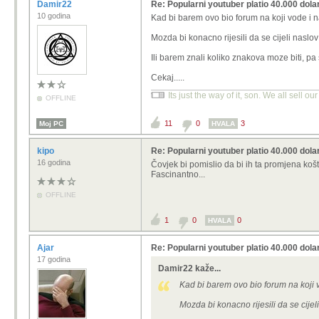
Damir22
Re: Popularni youtuber platio 40.000 dola
10 godina
Kad bi barem ovo bio forum na koji vode i na
Mozda bi konacno rijesili da se cijeli naslov
Ili barem znali koliko znakova moze biti, pa 
Cekaj.....
Its just the way of it, son. We all sell ou
OFFLINE
11
0
3
Moj PC
HVALA
kipo
Re: Popularni youtuber platio 40.000 dola
16 godina
Čovjek bi pomislio da bi ih ta promjena košta
Fascinantno...
OFFLINE
1
0
0
HVALA
Ajar
Re: Popularni youtuber platio 40.000 dola
17 godina
Damir22 kaže...
Kad bi barem ovo bio forum na koji vo
Mozda bi konacno rijesili da se cijel