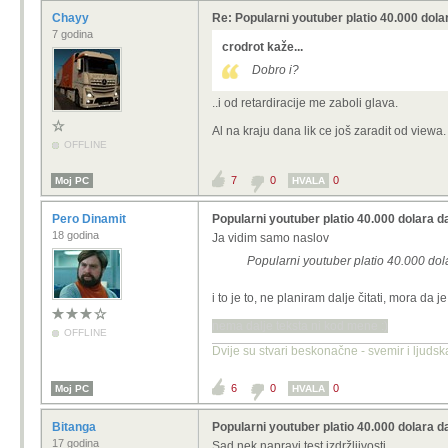
Chayy
Re: Popularni youtuber platio 40.000 dola
7 godina
crodrot kaže...
Dobro i?
..i od retardiracije me zaboli glava.
Al na kraju dana lik ce još zaradit od viewa
OFFLINE
7
0
0
Moj PC
HVALA
Pero Dinamit
Popularni youtuber platio 40.000 dolara d
18 godina
Ja vidim samo naslov
Popularni youtuber platio 40.000 dol
i to je to, ne planiram dalje čitati, mora da je
nema dalje teksta ni kod mene :)
OFFLINE
Dvije su stvari beskonačne - svemir i ljudsk
6
0
0
Moj PC
HVALA
Bitanga
Popularni youtuber platio 40.000 dolara d
17 godina
Sad nek napravi test izdržljivosti.