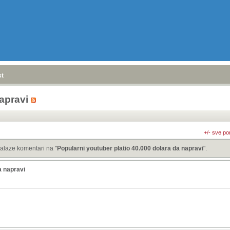
stranica
»
apravi
+/- sve po
alaze komentari na "
Popularni youtuber platio 40.000 dolara da napravi
".
a napravi