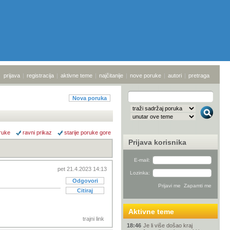
prijava
|
registracija
|
aktivne teme
|
najčitanije
|
nove poruke
|
autori
|
pretraga
Nova poruka
ruke
ravni prikaz
starije poruke gore
Prijava korisnika
E-mail:
pet 21.4.2023 14:13
Lozinka:
Odgovori
Citiraj
Aktivne teme
trajni link
18:46
Je li više došao kraj