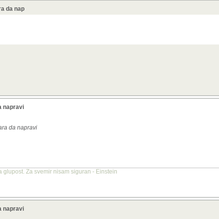
ra da nap
.
a napravi
ara da napravi
a glupost. Za svemir nisam siguran - Einstein
a napravi