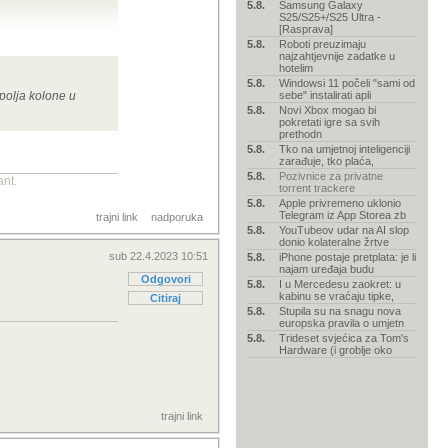
5.8.
Samsung Galaxy
S25/S25+/S25 Ultra -
[Rasprava]
5.8.
Roboti preuzimaju
najzahtjevnije zadatke u
hotelim
5.8.
Windowsi 11 počeli "sami od
 polja kolone u
sebe" instalirati apli
5.8.
Novi Xbox mogao bi
pokretati igre sa svih
prethodn
5.8.
Tko na umjetnoj inteligenciji
zarađuje, tko plaća,
5.8.
Pozivnice za privatne
ant.
torrent trackere
5.8.
Apple privremeno uklonio
Telegram iz App Storea zb
trajni link
nadporuka
5.8.
YouTubeov udar na AI slop
donio kolateralne žrtve
sub 22.4.2023 10:51
5.8.
iPhone postaje pretplata: je li
najam uređaja budu
Odgovori
5.8.
I u Mercedesu zaokret: u
kabinu se vraćaju tipke,
Citiraj
5.8.
Stupila su na snagu nova
europska pravila o umjetn
5.8.
Trideset svjećica za Tom's
Hardware (i groblje oko
trajni link