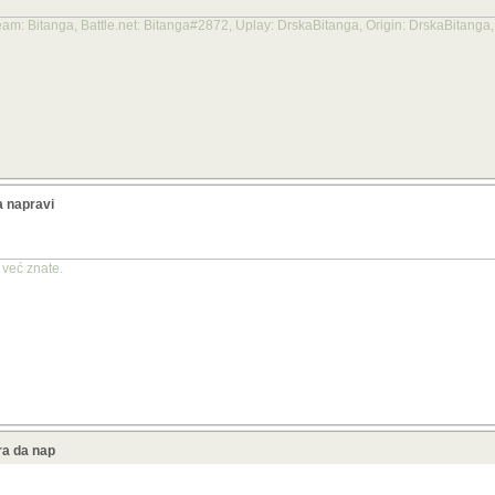
m: Bitanga, Battle.net: Bitanga#2872, Uplay: DrskaBitanga, Origin: DrskaBitanga
a napravi
već znate.
ra da nap