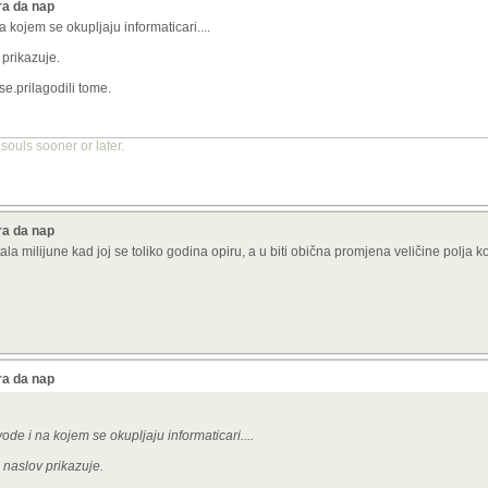
ra da nap
 kojem se okupljaju informaticari....
 prikazuje.
se.prilagodili tome.
r souls sooner or later.
ra da nap
la milijune kad joj se toliko godina opiru, a u biti obična promjena veličine polja k
ra da nap
de i na kojem se okupljaju informaticari....
i naslov prikazuje.