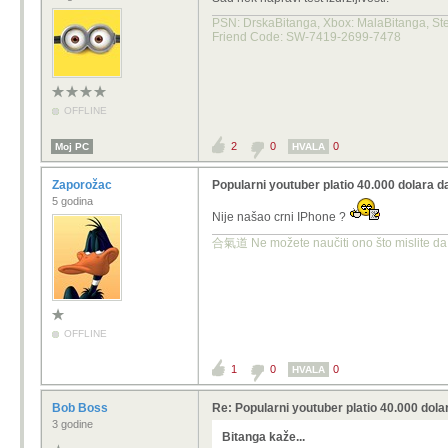
PSN: DrskaBitanga, Xbox: MalaBitanga, Stea
Friend Code: SW-7419-2699-7478
OFFLINE
2
0
0
Moj PC
HVALA
Zaporožac
Popularni youtuber platio 40.000 dolara d
5 godina
Nije našao crni IPhone ?
合氣道 Ne možete naučiti ono što mislite da 
OFFLINE
1
0
0
HVALA
Bob Boss
Re: Popularni youtuber platio 40.000 dola
3 godine
Bitanga kaže...