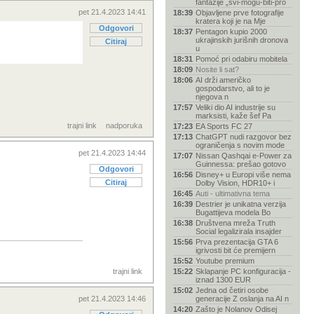
fantazije „svi-mogu-biti-pro
pet 21.4.2023 14:41
18:39
Objavljene prve fotografije
kratera koji je na Mje
Odgovori
18:37
Pentagon kupio 2000
ukrajinskih jurišnih dronova
Citiraj
u
18:31
Pomoć pri odabiru mobitela
18:09
Nosite li sat?
18:06
AI drži američko
gospodarstvo, ali to je
njegova n
17:57
Veliki dio AI industrije su
marksisti, kaže šef Pa
trajni link
nadporuka
17:23
EA Sports FC 27
17:13
ChatGPT nudi razgovor bez
ograničenja s novim mode
pet 21.4.2023 14:44
17:07
Nissan Qashqai e-Power za
Guinnessa: prešao gotovo
Odgovori
16:56
Disney+ u Europi više nema
Citiraj
Dolby Vision, HDR10+ i
16:45
Auti - ultimativna tema
16:39
Destrier je unikatna verzija
Bugattijeva modela Bo
16:38
Društvena mreža Truth
Social legalizirala insajder
15:56
Prva prezentacija GTA 6
igrivosti bit će premijern
15:52
Youtube premium
trajni link
15:22
Sklapanje PC konfiguracija -
iznad 1300 EUR
15:02
Jedna od četiri osobe
pet 21.4.2023 14:46
generacije Z oslanja na AI n
14:20
Zašto je Nolanov Odisej