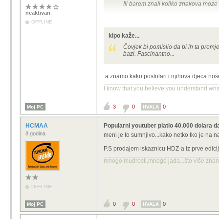
Ili barem znali koliko znakova moze b
neaktivan
Cekaj.....
OFFLINE
kipo kaže...
Čovjek bi pomislio da bi ih ta promje
bazi. Fascinantno...
a znamo kako postolari i njihova djeca nose
I know that you believe you understand what 
3
0
0
Moj PC
HVALA
HCMAA
Popularni youtuber platio 40.000 dolara d
8 godina
meni je to sumnjivo...kako netko tko je na 
P.S prodajem iskaznicu HDZ-a iz prve edici
mnogo mudrosti,mnogo jada...što više znanja
OFFLINE
0
0
0
Moj PC
HVALA