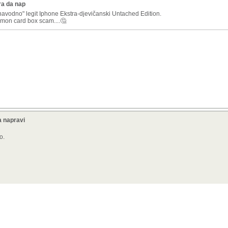
ra da nap
navodno" legit Iphone Ekstra-djevičanski Untached Edition.
mon card box scam....🤔
a napravi
o.