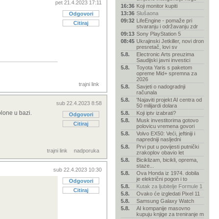
pet 21.4.2023 17:11
16:36
Koji monitor kupiti
13:36
Slušaona
Odgovori
09:32
LifeEngine - pomaže pri
Citiraj
stvaranju i održavanju zdr
09:13
Sony PlayStation 5
08:45
Ukrajinski Jetkiller, novi dron
presretač, lovi sv
5.8.
Electronic Arts preuzima
Saudijski javni investici
5.8.
Toyota Yaris s paketom
opreme Mid+ spremna za
2026
trajni link
5.8.
Savjeti o nadogradnji
računala
5.8.
'Najaviti projekt AI centra od
sub 22.4.2023 8:58
50 milijardi dolara
olone u bazi.
5.8.
Koji iptv izabrati?
Odgovori
5.8.
Musk investitorima gotovo
Citiraj
polovicu vremena govori
5.8.
Volvo EX50: Veći, jeftiniji i
napredniji nasljedni
5.8.
Prvi put u povijesti putnički
trajni link
nadporuka
zrakoplov obavio let
5.8.
Biciklizam, bicikli, oprema,
staze...
sub 22.4.2023 10:30
5.8.
Ova Honda iz 1974. dobila
je električni pogon i to
Odgovori
5.8.
Kutak za ljubitelje Formule 1
Citiraj
5.8.
Ovako će izgledati Pixel 11
5.8.
Samsung Galaxy Watch
5.8.
AI kompanije masovno
kupuju knjige za treniranje m