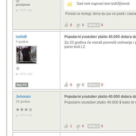
Sad nek napravi test izdržljivosti.
protjeran
OFFLINE
Poslat ce kolegi Jerry-iju pa ce pasti i clan
0
0
0
HVALA
notloB
Popularni youtuber platio 40.000 dolara d
4 godine
Za 20 godina će morati ponoviti snimanje i 
pano kod L2.
OFFLINE
0
0
0
Moj PC
HVALA
Jehonan
Popularni youtuber platio 40.000 dolara d
16 godina
Popularni youtuber platio 40.000 $ kako bi n
OFFLINE
1
0
0
HVALA