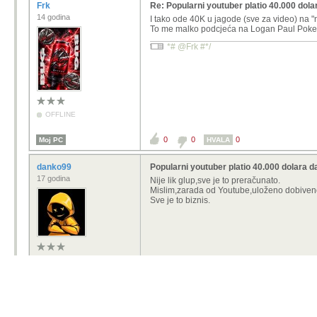
Frk
Re: Popularni youtuber platio 40.000 dola
14 godina
I tako ode 40K u jagode (sve za video) na "
To me malko podcjeća na Logan Paul Poke
*# @Frk #*/
OFFLINE
0
0
0
Moj PC
HVALA
danko99
Popularni youtuber platio 40.000 dolara d
17 godina
Nije lik glup,sve je to preračunato.
Mislim,zarada od Youtube,uloženo dobiven
Sve je to biznis.
OFFLINE
0
0
0
HVALA
1