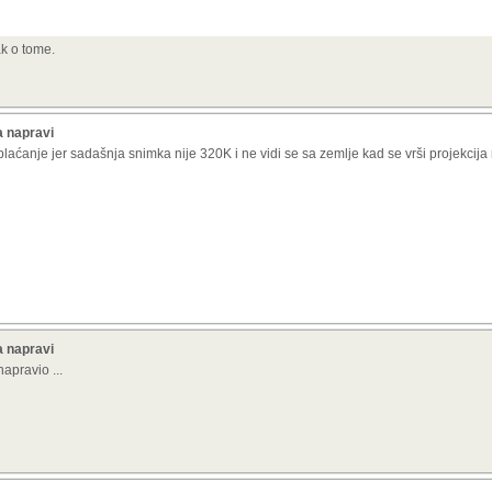
ak o tome.
a napravi
plaćanje jer sadašnja snimka nije 320K i ne vidi se sa zemlje kad se vrši projekcij
a napravi
apravio ...