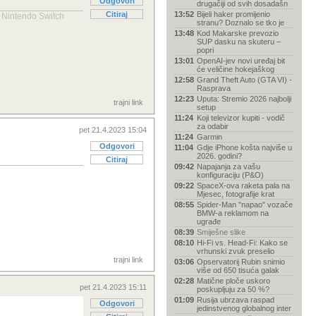
Odgovori
drugačiji od svih dosadašn
Citiraj
13:52
Bijeli haker promijenio
, Nintendo Switch
stranu? Doznalo se tko je
13:48
Kod Makarske prevozio
SUP dasku na skuteru –
popri
13:01
OpenAI-jev novi uređaj bit
će veličine hokejaškog
12:58
Grand Theft Auto (GTA VI) -
Rasprava
12:23
Uputa: Stremio 2026 najbolji
trajni link
setup
11:24
Koji televizor kupiti - vodič
za odabir
pet 21.4.2023 15:04
11:24
Garmin
Odgovori
11:04
Gdje iPhone košta najviše u
2026. godini?
Citiraj
09:42
Napajanja za vašu
konfiguraciju (P&O)
09:22
SpaceX-ova raketa pala na
Mjesec, fotografije krat
08:55
Spider-Man "napao" vozače
BMW-a reklamom na
ugrađe
08:39
Smiješne slike
08:10
Hi-Fi vs. Head-Fi: Kako se
vrhunski zvuk preselio
trajni link
03:06
Opservatorij Rubin snimio
više od 650 tisuća galak
02:28
Matične ploče uskoro
pet 21.4.2023 15:11
poskupljuju za 50 %?
01:09
Rusija ubrzava raspad
Odgovori
jedinstvenog globalnog inter