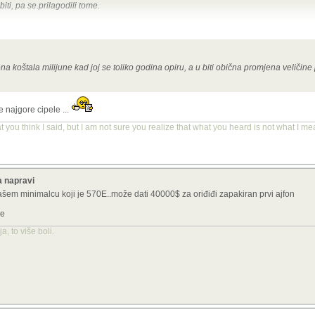
iti, pa se.prilagodili tome.
na koštala milijune kad joj se toliko godina opiru, a u biti obična promjena veličine
 najgore cipele ...
you think I said, but I am not sure you realize that what you heard is not what I me
a napravi
našem minimalcu koji je 570E..može dati 40000$ za oriđiđi zapakiran prvi ajfon
je
, to više boli.