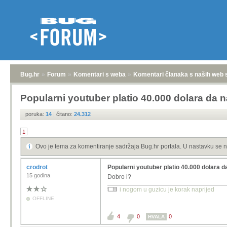
Bug.hr
»
Forum
»
Komentari s weba
»
Komentari članaka s naših web 
Popularni youtuber platio 40.000 dolara da n
poruka:
14
|
čitano:
24.312
1
Ovo je tema za komentiranje sadržaja Bug.hr portala. U nastavku se n
crodrot
Popularni youtuber platio 40.000 dolara d
15 godina
Dobro i?
i nogom u guzicu je korak naprijed
OFFLINE
4
0
0
HVALA