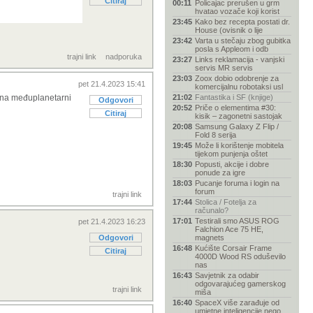
Citiraj
00:11
Policajac prerušen u grm
hvatao vozače koji korist
23:45
Kako bez recepta postati dr.
House (ovisnik o lije
23:42
Varta u stečaju zbog gubitka
posla s Appleom i odb
trajni link
nadporuka
23:27
Links reklamacija - vanjski
servis MR servis
23:03
Zoox dobio odobrenje za
pet 21.4.2023 15:41
komercijalnu robotaksi usl
a na međuplanetarni
21:02
Fantastika i SF (knjige)
Odgovori
20:52
Priče o elementima #30:
Citiraj
kisik – zagonetni sastojak
20:08
Samsung Galaxy Z Flip /
Fold 8 serija
19:45
Može li korištenje mobitela
tijekom punjenja oštet
18:30
Popusti, akcije i dobre
ponude za igre
18:03
Pucanje foruma i login na
forum
trajni link
17:44
Stolica / Fotelja za
računalo?
17:01
Testirali smo ASUS ROG
pet 21.4.2023 16:23
Falchion Ace 75 HE,
Odgovori
magnets
16:48
Kućište Corsair Frame
Citiraj
4000D Wood RS oduševilo
nas
16:43
Savjetnik za odabir
odgovarajućeg gamerskog
trajni link
miša
16:40
SpaceX više zarađuje od
umjetne inteligencije nego