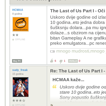
HCMAA
The Last of Us Part I - Oč
8 godina
Uskoro dvije godine od izlas
10 godina..eto jedna dobra
šušksnju dolara...pa mu igr
dolaze...s obzirom na cijen
bitan Gameplay A ne grafika
OFFLINE
preko emulgatora...pc ren
mnogo mudrosti,mnogo jad
6
1
0
Moj PC
HVALA
sudy_freak
Re: The Last of Us Part I 
15 godina
HCMAA kaže...
Uskoro dvije godine od 
stare 10 godina..eto j
Sony popustio šušksnju
zakašnjenjem ali dolaz
OFFLINE