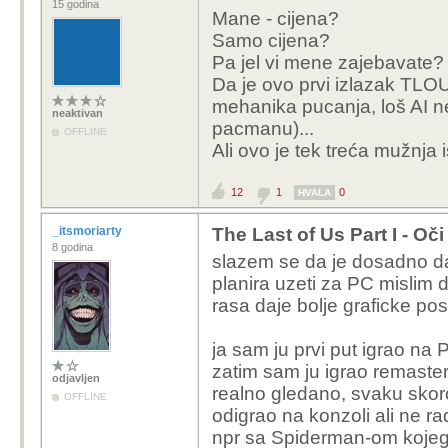
15 godina
Mane - cijena?
Samo cijena?
Pa jel vi mene zajebavate?
Da je ovo prvi izlazak TLOU
mehanika pucanja, loš AI ne
neaktivan
pacmanu)...
OFFLINE
Ali ovo je tek treća mužnja 
12
1
0
HVALA
_itsmoriarty
The Last of Us Part I - Oč
8 godina
slazem se da je dosadno da i
planira uzeti za PC mislim 
rasa daje bolje graficke pos
ja sam ju prvi put igrao na 
zatim sam ju igrao remaster
odjavljen
realno gledano, svaku skor
OFFLINE
odigrao na konzoli ali ne r
npr sa Spiderman-om kojeg