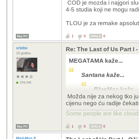
COD je mozda i najgori sluca
i bilo kakvo diran
4-5 studia koji ne mogu ra
Pa velim da idu radit 
TLOU je za remake apsolutno
jedno te isto.
1
0
0
Moj PC
Zamisli da idu radit R
HVALA
vrinho
Re: The Last of Us Part I 
A taj razvoj COD-a je 
15 godina
MEGATAMA kaže...
MW 2019 dobar, iduca
mogo bit dobar...
Santana kaže...
ONLINE
BlueMax kaže...
Možda nije za nekog tko ju n
COD se razvija
cijenu nego ću radije čekati
poboljšanom 
natjecteljska 
Some people are like clouds
narušilo bi s
1
0
0
Moj PC
HVALA
Pa velim da idu ra
godina jedno te is
Mad-Max-X