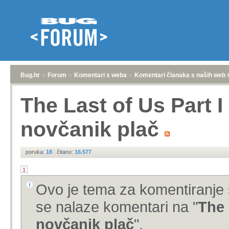
Bug.hr
»
Forum
»
Komentari s weba
»
Komentari članaka s naših web 
The Last of Us Part I 
novčanik plač
poruka:
18
|
čitano:
16.577
1
Ovo je tema za komentiranje 
se nalaze komentari na "
The 
novčanik plač
".