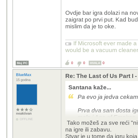
Ovdje bar igra dolazi na nov
zaigrat po prvi put. Kad b
mislim da je to oke.
If Microsoft ever made a 
would be a vacuum cleaner
0
0
0
Moj PC
HVALA
BlueMax
Re: The Last of Us Part I 
15 godina
Santana kaže...
Pa evo ja jedva cek
Prva dva sam dosta ig
neaktivan
malo i Age of Empires 4
OFFLINE
Tako možeš za sve reći "nitk
njega.
na igre ili zabavu.
Stvar je u tome da igru koj
Zar mozemo krivit Bli