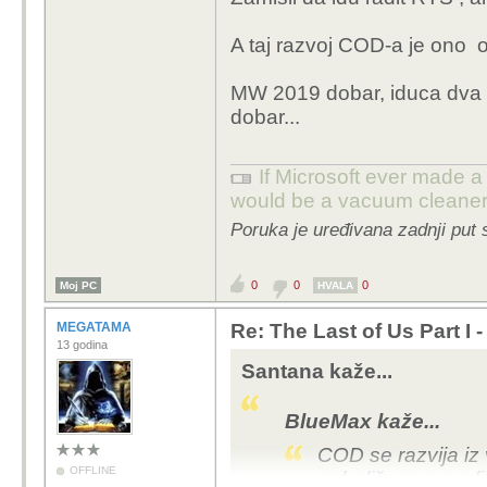
A taj razvoj COD-a je ono 
MW 2019 dobar, iduca dva 
dobar...
If Microsoft ever made a 
would be a vacuum cleaner
Poruka je uređivana zadnji put 
0
0
0
Moj PC
HVALA
MEGATAMA
Re: The Last of Us Part I 
13 godina
Santana kaže...
BlueMax kaže...
COD se razvija iz v
OFFLINE
poboljšanom grafi