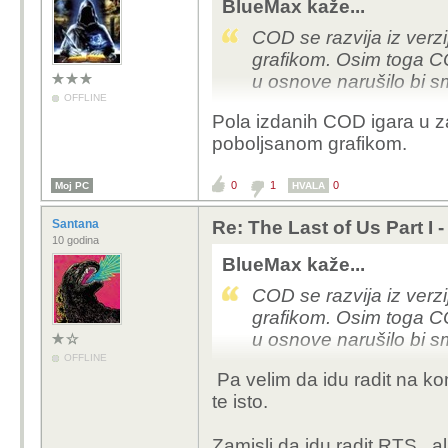
BlueMax kaže...
COD se razvija iz verzi
grafikom. Osim toga COD
u osnove narušilo bi s
OFFLINE
Pola izdanih COD igara u za
poboljsanom grafikom.
0
1
0
Moj PC
HVALA
Santana
Re: The Last of Us Part I 
10 godina
BlueMax kaže...
COD se razvija iz verzi
grafikom. Osim toga COD
u osnove narušilo bi s
OFFLINE
Pa velim da idu radit na ko
te isto.
Zamisli da idu radit RTS ,