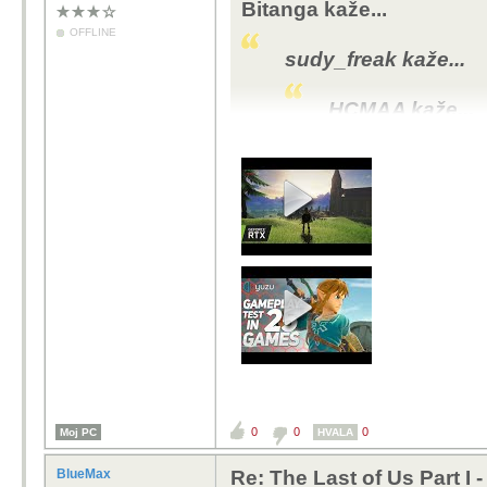
Bitanga kaže...
OFFLINE
sudy_freak kaže...
HCMAA kaže...
Uskoro dvije 
generacije...g
jedna dobra s
popustio šušk
PC...sa zakaš
cijenu PS5...
Gameplay A n
pokrivene....
renesansa
0
0
0
Moj PC
HVALA
Dječje forice :-)
BlueMax
Re: The Last of Us Part I 