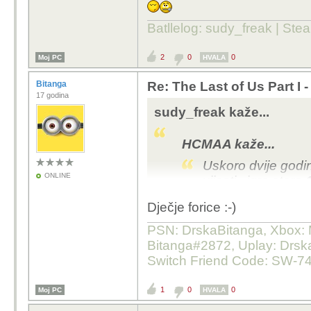
rtx 3060ti...kome je b
pokrivene....plus Nint
Batllelog: sudy_freak | S
2
0
0
Moj PC
HVALA
Bitanga
Re: The Last of Us Part I 
17 godina
sudy_freak kaže...
HCMAA kaže...
Uskoro dvije godin
ONLINE
vijesti...igre sta
tome je što je Son
Dječje forice :-)
dolazeći na PC...
cijenu PS5...može 
PSN: DrskaBitanga, Xbox: M
Gameplay A ne gra
Bitanga#2872, Uplay: Drska
Nintendo preko
e
Switch Friend Code: SW-7
1
0
0
Moj PC
HVALA