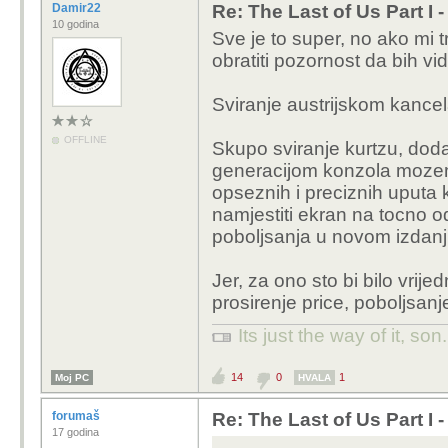
Damir22
Re: The Last of Us Part I 
10 godina
Sve je to super, no ako mi 
obratiti pozornost da bih vid
Sviranje austrijskom kancel
OFFLINE
Skupo sviranje kurtzu, dod
generacijom konzola mozemo
opseznih i preciznih uputa 
namjestiti ekran na tocno odr
poboljsanja u novom izdanj
Jer, za ono sto bi bilo vrij
prosirenje price, poboljsan
Its just the way of it, son
14
0
1
Moj PC
HVALA
forumaš
Re: The Last of Us Part I 
17 godina