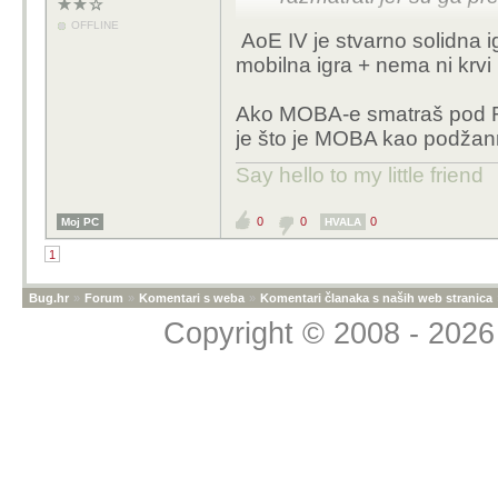
OFFLINE
AoE IV je stvarno solidna i
mobilna igra + nema ni krvi 
Ako MOBA-e smatraš pod RTS
je što je MOBA kao podžanr
Say hello to my little friend
0
0
0
Moj PC
HVALA
1
Bug.hr
»
Forum
»
Komentari s weba
»
Komentari članaka s naših web stranica
Copyright © 2008 - 2026 