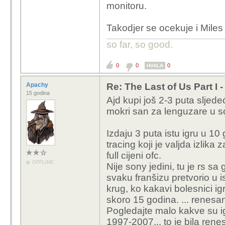
monitoru.
Takodjer se ocekuje i Miles
so far, so good.
0
0
0
HVALA
Apachy
Re: The Last of Us Part I 
15 godina
Ajd kupi još 2-3 puta sljedeć
mokri san za lenguzare u s
Izdaju 3 puta istu igru u 10 
tracing koji je valjda izlika
full cijeni ofc.
OFFLINE
Nije sony jedini, tu je rs sa
svaku franšizu pretvorio u ist
krug, ko kakavi bolesnici i
skoro 15 godina. ... renes
Pogledajte malo kakve su ig
1997-2007... to je bila ren