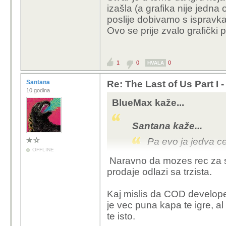
izašla (a grafika nije jedna 
immortal ? Igra je bes
poslije dobivamo s ispravk
igraju i bacaju novce n
Ovo se prije zvalo grafički p
firma hoce cim vecu za
Kad ljudi prestanu kupo
1
0
0
HVALA
Santana
Re: The Last of Us Part I 
Ovdje bar igra dolazi n
10 godina
ju zaigrat po prvi put
BlueMax kaže...
eura mislim da je to ok
Santana kaže...
Pa evo ja jedva
OFFLINE
Naravno da mozes rec za sv
Prva dva sam dost
prodaje odlazi sa trzista.
sam malo i Age of 
zagrijan za njega.
Kaj mislis da COD developer
je vec puna kapa te igre, al
Zar mozemo krivit
te isto.
immortal ? Igra j