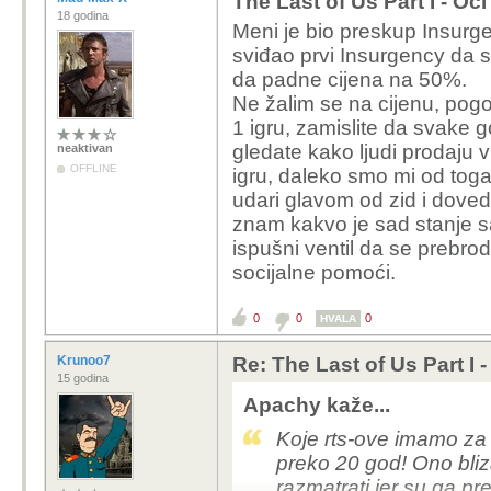
The Last of Us Part I - Oč
18 godina
Meni je bio preskup Insurg
Zamisli da idu ra
sviđao prvi Insurgency da 
prodaje.
da padne cijena na 50%.
Ne žalim se na cijenu, pogoto
A taj razvoj COD-
1 igru, zamislite da svake g
gledate kako ljudi prodaju 
neaktivan
MW 2019 dobar, i
OFFLINE
igru, daleko smo mi od tog
2022 bi mogo bit d
udari glavom od zid i doved
znam kakvo je sad stanje sa 
ispušni ventil da se prebrod
COD je mozda i najgori s
socijalne pomoći.
valjda 4-5 studia koji
nastavke.
0
0
0
HVALA
TLOU je za remake aps
Krunoo7
Re: The Last of Us Part I 
istaknula.
15 godina
Apachy kaže...
Koje rts-ove imamo za p
preko 20 god! Ono bliz
razmatrati jer su ga pret