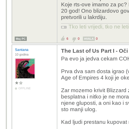
Koje rts-ove imamo za pc? N
20 god! Ono blizardovo govn
pretvorili u lakrdiju.
Tko leti vrijedi, tko ne leti
6
0
0
Moj PC
HVALA
Santana
The Last of Us Part I - Oč
10 godina
Pa evo ja jedva cekam CO
Prva dva sam dosta igrao (
Age of Empires 4 koji je oke
OFFLINE
Zar mozemo krivit Blizzard z
besplatna i nitko je ne mora 
njene gluposti, a oni kao i
sto manji ulog.
Kad ljudi prestanu kupovat n