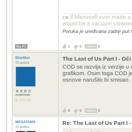
ljudi je igraju i b
svaka druga firma
If Microsoft ever made a 
Kad ljudi prestanu
would be a vacuum cleaner
Poruka je uređivana zadnji put 
Ovdje bar igra dol
1
0
0
Moj PC
koji ce ju zaigrat
HVALA
za kakvih 30 eura 
BlueMax
The Last of Us Part I - Oč
15 godina
COD se razvija iz verzije u 
Tako možeš za sve reći "
grafikom. Osim toga COD je n
se samo na igre ili zab
osnove narušilo bi smisao.
Stvar je u tome da igru
izašla (a grafika nije je
neaktivan
godina poslije dobiva
OFFLINE
potrebne. Ovo se prije z
0
0
0
HVALA
MEGATAMA
Re: The Last of Us Part I 
13 godina