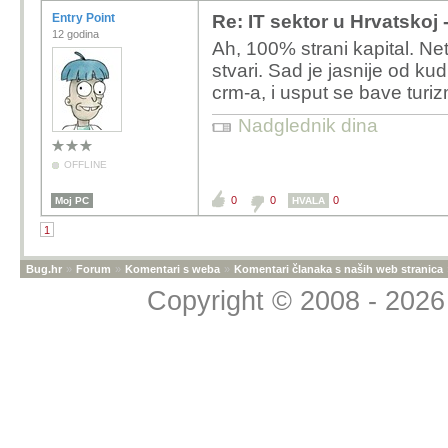
Entry Point
Re: IT sektor u Hrvatskoj 
12 godina
Ah, 100% strani kapital. Net
stvari. Sad je jasnije od kud
crm-a, i usput se bave turiz
Nadglednik dina
OFFLINE
0
0
0
Moj PC
HVALA
1
Bug.hr
»
Forum
»
Komentari s weba
»
Komentari članaka s naših web stranica
Copyright © 2008 - 2026 