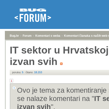
Bug.hr
»
Forum
»
Komentari s weba
»
Komentari članaka s naših web 
IT sektor u Hrvatskoj
izvan svih
poruka:
5
|
čitano:
18.153
1
Ovo je tema za komentiranje 
se nalaze komentari na "
IT s
izvan svih
".