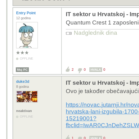
Entry Point
IT sektor u Hrvatskoj - Im
12 godina
Quantum Crest 1 zaposleni 
Nadglednik dina
OFFLINE
2
0
0
Moj PC
HVALA
duke3d
IT sektor u Hrvatskoj - Im
8 godina
Ovo je također obečavajući
https://novac.jutarnji.hr/n
hrvatska-lani-izgubila-1700
neaktivan
OFFLINE
15219001?
fbclid=IwAR0CJnDehZSLW
1
0
0
HVALA