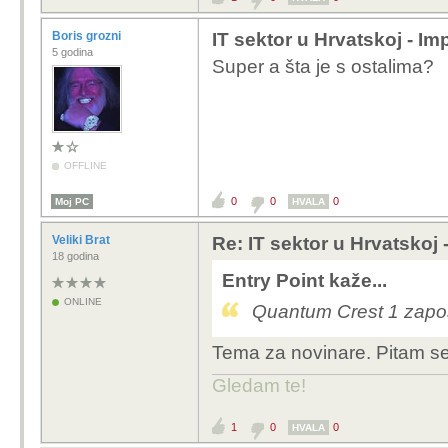
Boris grozni
IT sektor u Hrvatskoj - Im
5 godina
Super a šta je s ostalima?
OFFLINE
0
0
0
Moj PC
HVALA
Veliki Brat
Re: IT sektor u Hrvatskoj 
18 godina
Entry Point kaže...
ONLINE
Quantum Crest 1 zapos
Tema za novinare. Pitam se 
Gledam te!
1
0
0
HVALA