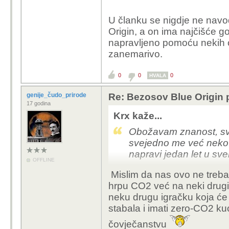
Letovi u svemir su sve 
U članku se nigdje ne navod
krene turizam - bit će 
Origin, a on ima najčišće go
napravljeno pomoću nekih ob
Malo sam pokopao po n
zanemarivo.
https://theconversatio
times-more-co-per-pas
0
0
0
HVALA
industry-164601
genije_čudo_prirode
Re: Bezosov Blue Origin pl
17 godina
Krx kaže...
Obožavam znanost, sve
svejedno me već neko v
napravi jedan let u sv
OFFLINE
Mislim da nas ovo ne treba br
Letovi u svemir su sve 
hrpu CO2 već na neki drugi n
krene turizam - bit će 
neku drugu igračku koja će 
stabala i imati zero-CO2 ku
Malo sam pokopao po n
https://theconversatio
čovječanstvu