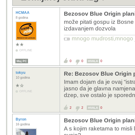
HCMAA
Bezosov Blue Origin planir
8 godina
može pitati gospu iz Bosne
izdavanjem dozvola
mnogo mudrosti,mnogo jad
OFFLINE
0
0
0
Moj PC
HVALA
tokyu
Re: Bezosov Blue Origin pl
10 godina
Imam dojam da je ovaj “istra
jasno da je glavna namjena
OFFLINE
dzep, sve ostalo je sporedn
2
2
0
HVALA
Byron
Bezosov Blue Origin planir
16 godina
A s kojim raketama to misli l