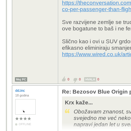
https://theconversation.co
co-per-passenger-than-flig
Sve razvijene zemlje se trud
ove bogatune to baš i ne fe
Slično kao i ovi u SUV grdos
efikasno eliminiraju smanj
https://www.wired.co.uk/arti
0
0
0
Moj PC
HVALA
dd.inc
Re: Bezosov Blue Origin pl
18 godina
Krx kaže...
Obožavam znanost, sve
svejedno me već neko v
napravi jedan let u sv
OFFLINE