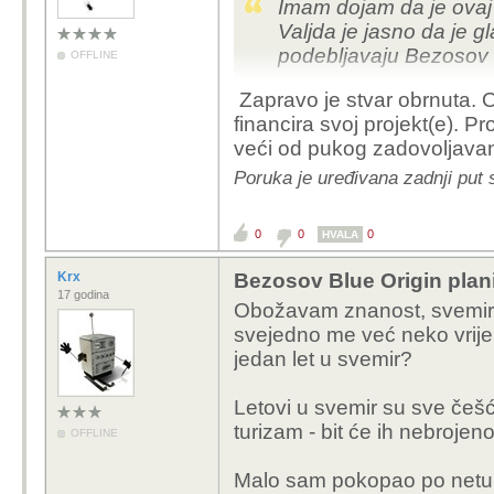
Imam dojam da je ovaj “
Valjda je jasno da je 
podebljavaju Bezosov 
OFFLINE
Zapravo je stvar obrnuta. 
financira svoj projekt(e). P
veći od pukog zadovoljavanja
Poruka je uređivana zadnji put 
0
0
0
HVALA
Krx
Bezosov Blue Origin planir
17 godina
Obožavam znanost, svemir,
svejedno me već neko vrije
jedan let u svemir?
Letovi u svemir su sve češć
turizam - bit će ih nebrojeno
OFFLINE
Malo sam pokopao po netu 