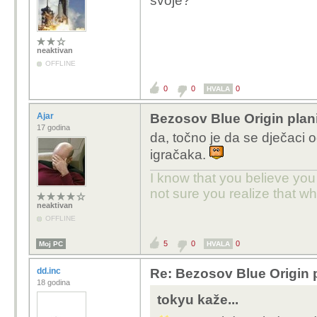
svoje?
neaktivan
OFFLINE
0
0
0
HVALA
Ajar
Bezosov Blue Origin planir
17 godina
da, točno je da se dječaci 
igračaka.
I know that you believe you
not sure you realize that w
neaktivan
OFFLINE
5
0
0
Moj PC
HVALA
dd.inc
Re: Bezosov Blue Origin pl
18 godina
tokyu kaže...