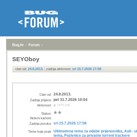
Bug.hr
»
Forum
»
SEYOboy
clan od:
24.8.2013.
|
zadnja aktivnost:
sri 15.7.2026 17:58
24.8.2013.
Clan od:
pet 31.7.2026 10:04
Zadnja prijava:
Aktivnost:
OFFLINE
Status:
Aktivni kartoni:
sri 15.7.2026 17:58
Zadnja poruka:
Ultimativna tema za odabir prijenosnika
,
Auti - 
Teme koje prati:
tema
,
Pozivnice za privatne torrent trackere