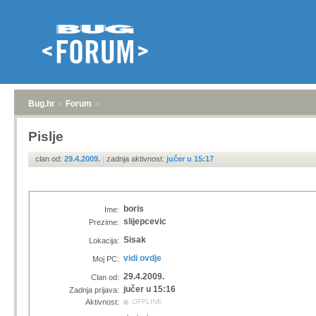
Bug.hr
»
Forum
»
Pislje
clan od:
29.4.2009.
|
zadnja aktivnost:
jučer u 15:17
boris
Ime:
slijepcevic
Prezime:
Sisak
Lokacija:
vidi ovdje
Moj PC:
29.4.2009.
Clan od:
jučer u 15:16
Zadnja prijava:
Aktivnost:
OFFLINE