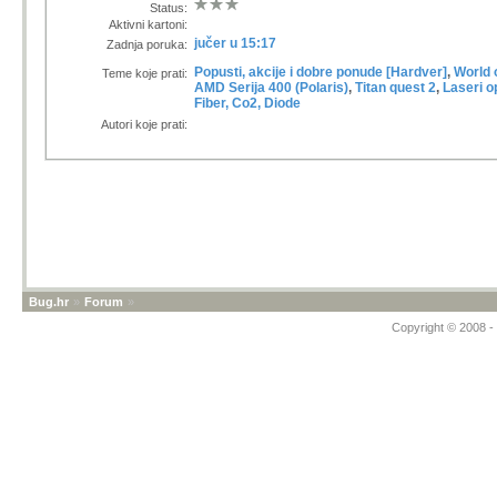
Status:
Aktivni kartoni:
jučer u 15:17
Zadnja poruka:
Popusti, akcije i dobre ponude [Hardver]
,
World 
Teme koje prati:
AMD Serija 400 (Polaris)
,
Titan quest 2
,
Laseri o
Fiber, Co2, Diode
Autori koje prati:
Bug.hr
»
Forum
»
Copyright © 2008 - 