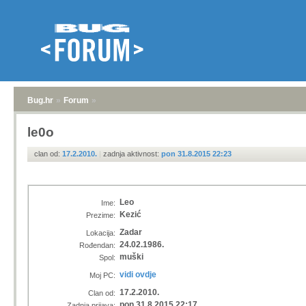
Bug.hr
»
Forum
»
le0o
clan od:
17.2.2010.
|
zadnja aktivnost:
pon 31.8.2015 22:23
Leo
Ime:
Kezić
Prezime:
Zadar
Lokacija:
24.02.1986.
Rođendan:
muški
Spol:
vidi ovdje
Moj PC:
17.2.2010.
Clan od:
pon 31.8.2015 22:17
Zadnja prijava: