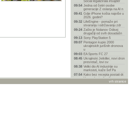
Social legalizirala insajder
09:54
Jedna od četiri osobe
generacije Z oslanja na AI n
09:41
Gdje iPhone košta najviše u
2026. godini?
09:32
LifeEngine - pomaže pri
stvaranju i održavanju zdr
09:24
Zašto je Nolanov Odisej
drugačiji od svih dosadašn
09:13
Sony PlayStation 5
09:07
Pentagon kupio 2000
ukrajinskih jurišnih dronova
u
09:03
EA Sports FC 27
08:45
Ukrajinski Jetkiller, novi dron
presretač, lovi sv
08:38
Veliki dio AI industrije su
marksisti, kaže šef Pa
07:54
Kako bez recepta postati dr.
House (ovisnik o lije
vrh stranice
07:16
Policajac prerušen u grm
hvatao vozače koji korist
00:20
AI drži američko
gospodarstvo, ali to je
njegova n
23:43
Electronic Arts preuzima
Saudijski javni investici
23:29
Uputa: Stremio 2026 najbolji
setup
23:23
Opservatorij Rubin snimio
više od 650 tisuća galak
23:12
Toyota Yaris s paketom
opreme Mid+ spremna za
2026