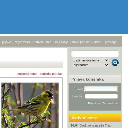
prijava
|
registracija
|
aktivne teme
|
najčitanije
|
nove poruke
|
autori
|
pretraga
pogledaj teme
pogledaj poruke
Prijava korisnika
E-mail:
Lozinka:
Aktivne teme
10:04
Društvena mreža Truth