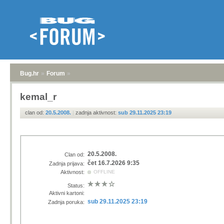
Bug.hr
»
Forum
»
kemal_r
clan od:
20.5.2008.
|
zadnja aktivnost:
sub 29.11.2025 23:19
20.5.2008.
Clan od:
čet 16.7.2026 9:35
Zadnja prijava:
Aktivnost:
OFFLINE
Status:
Aktivni kartoni:
sub 29.11.2025 23:19
Zadnja poruka: