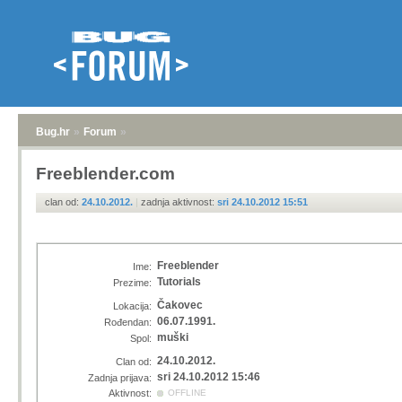
Bug.hr
»
Forum
»
Freeblender.com
clan od:
24.10.2012.
|
zadnja aktivnost:
sri 24.10.2012 15:51
Freeblender
Ime:
Tutorials
Prezime:
Čakovec
Lokacija:
06.07.1991.
Rođendan:
muški
Spol:
24.10.2012.
Clan od:
sri 24.10.2012 15:46
Zadnja prijava:
Aktivnost:
OFFLINE