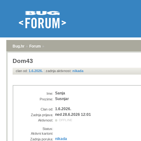
Bug.hr
»
Forum
»
Dom43
clan od:
1.6.2026.
|
zadnja aktivnost:
nikada
Sanja
Ime:
Susnjar
Prezime:
1.6.2026.
Clan od:
ned 28.6.2026 12:01
Zadnja prijava:
Aktivnost:
OFFLINE
Status:
Aktivni kartoni:
nikada
Zadnja poruka: