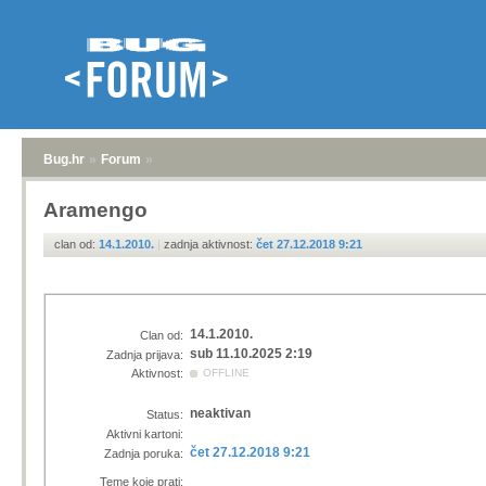
Bug.hr
»
Forum
»
Aramengo
clan od:
14.1.2010.
|
zadnja aktivnost:
čet 27.12.2018 9:21
14.1.2010.
Clan od:
sub 11.10.2025 2:19
Zadnja prijava:
Aktivnost:
OFFLINE
neaktivan
Status:
Aktivni kartoni:
čet 27.12.2018 9:21
Zadnja poruka:
Teme koje prati: