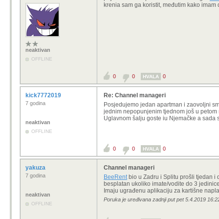
krenia sam ga koristit, međutim kako imam do
neaktivan
OFFLINE
0
0
0
HVALA
kick7772019
Re: Channel manageri
7 godina
Posjedujemo jedan apartman i zaovoljni 
jednim nepopunjenim tjednom još u petom
Uglavnom šalju goste iu Njemačke a sada 
neaktivan
OFFLINE
0
0
0
HVALA
yakuza
Channel manageri
7 godina
BeeRent
bio u Zadru i Splitu prošli tjedan
besplatan ukoliko imate/vodite do 3 jedinic
Imaju ugrađenu aplikaciju za kartišne naplat
neaktivan
Poruka je uređivana zadnji put pet 5.4.2019 16:2
OFFLINE