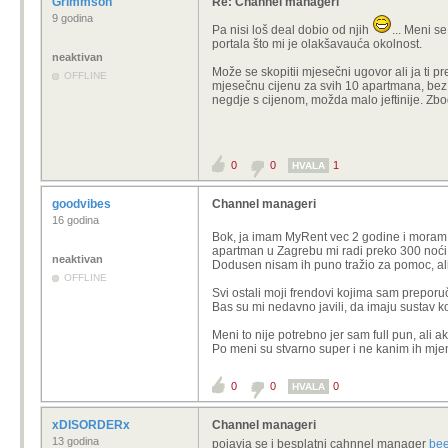
Grimmson
Re: Channel manageri
9 godina
Pa nisi loš deal dobio od njih
... Meni 
portala što mi je olakšavauća okolnost.
neaktivan
Može se skopitii mjesečni ugovor ali ja ti 
OFFLINE
mjesečnu cijenu za svih 10 apartmana, bez pro
negdje s cijenom, možda malo jeftinije. Zbo
0
0
1
HVALA
goodvibes
Channel manageri
16 godina
Bok, ja imam MyRent vec 2 godine i moram 
apartman u Zagrebu mi radi preko 300 noć
neaktivan
Dodusen nisam ih puno tražio za pomoc, ali 
OFFLINE
Svi ostali moji frendovi kojima sam preporuč
Bas su mi nedavno javili, da imaju sustav koj
Meni to nije potrebno jer sam full pun, ali 
Po meni su stvarno super i ne kanim ih mjen
0
0
0
HVALA
xDISORDERx
Channel manageri
13 godina
pojavia se i besplatni cahnnel manager
bee