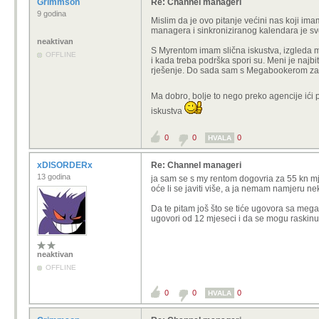
Grimmson
Re: Channel manageri
9 godina
Mislim da je ovo pitanje većini nas koji im
managera i sinkroniziranog kalendara je sv
neaktivan
S Myrentom imam slična iskustva, izgleda m
OFFLINE
i kada treba podrška spori su. Meni je najb
rješenje. Do sada sam s Megabookerom zadov
Ma dobro, bolje to nego preko agencije ići
iskustva
0
0
0
HVALA
xDISORDERx
Re: Channel manageri
13 godina
ja sam se s my rentom dogovria za 55 kn mje
oće li se javiti više, a ja nemam namjeru 
Da te pitam još što se tiće ugovora sa mega
ugovori od 12 mjeseci i da se mogu raskinu
neaktivan
OFFLINE
0
0
0
HVALA