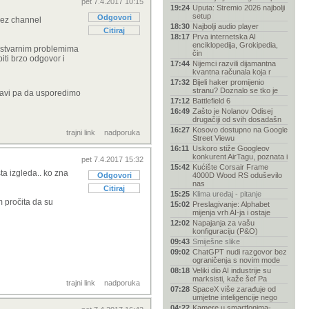
pet 7.4.2017 10:15
19:24
Uputa: Stremio 2026 najbolji
setup
Odgovori
Bez channel
18:30
Najbolji audio player
Citiraj
18:17
Prva internetska AI
enciklopedija, Grokipedia,
a stvarnim problemima
čin
iti brzo odgovor i
17:44
Nijemci razvili dijamantna
kvantna računala koja r
17:32
Bijeli haker promijenio
stranu? Doznalo se tko je
javi pa da usporedimo
17:12
Battlefield 6
16:49
Zašto je Nolanov Odisej
drugačiji od svih dosadašn
16:27
Kosovo dostupno na Google
trajni link
nadporuka
Street Viewu
16:11
Uskoro stiže Googleov
konkurent AirTagu, poznata i
pet 7.4.2017 15:32
15:42
Kućište Corsair Frame
ta izgleda.. ko zna
Odgovori
4000D Wood RS oduševilo
nas
Citiraj
15:25
Klima uređaj - pitanje
m pročita da su
15:02
Preslagivanje: Alphabet
mijenja vrh AI-ja i ostaje
12:02
Napajanja za vašu
konfiguraciju (P&O)
09:43
Smiješne slike
09:02
ChatGPT nudi razgovor bez
ograničenja s novim mode
08:18
Veliki dio AI industrije su
marksisti, kaže šef Pa
trajni link
nadporuka
07:28
SpaceX više zarađuje od
umjetne inteligencije nego
04:22
Kamere u smartfonima-