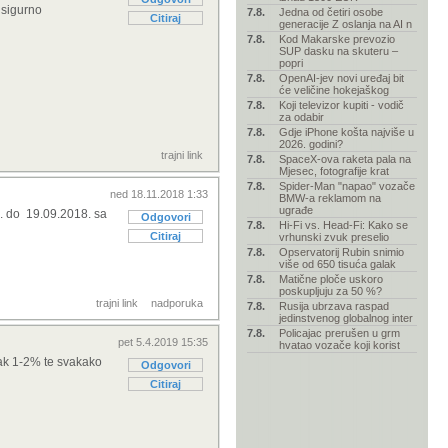
 sigurno
7.8.
Jedna od četiri osobe
Citiraj
generacije Z oslanja na AI n
7.8.
Kod Makarske prevozio
SUP dasku na skuteru –
popri
7.8.
OpenAI-jev novi uređaj bit
će veličine hokejaškog
7.8.
Koji televizor kupiti - vodič
za odabir
7.8.
Gdje iPhone košta najviše u
2026. godini?
trajni link
7.8.
SpaceX-ova raketa pala na
Mjesec, fotografije krat
7.8.
Spider-Man "napao" vozače
ned 18.11.2018 1:33
BMW-a reklamom na
ugrađe
8. do 19.09.2018. sa
Odgovori
7.8.
Hi-Fi vs. Head-Fi: Kako se
Citiraj
vrhunski zvuk preselio
7.8.
Opservatorij Rubin snimio
više od 650 tisuća galak
7.8.
Matične ploče uskoro
poskupljuju za 50 %?
trajni link
nadporuka
7.8.
Rusija ubrzava raspad
jedinstvenog globalnog inter
7.8.
Policajac prerušen u grm
pet 5.4.2019 15:35
hvatao vozače koji korist
šak 1-2% te svakako
Odgovori
Citiraj