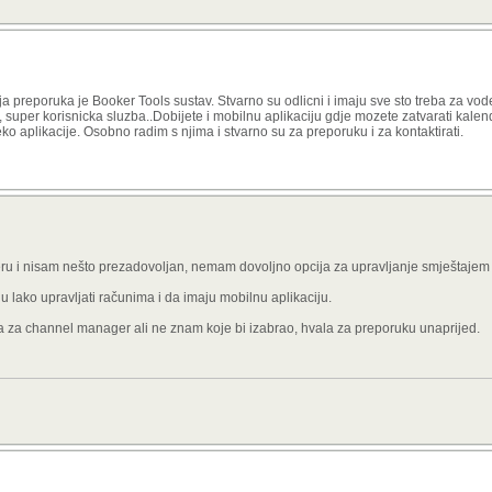
ja preporuka je Booker Tools sustav. Stvarno su odlicni i imaju sve sto treba za vod
 super korisnicka sluzba..Dobijete i mobilnu aplikaciju gdje mozete zatvarati kalenda
preko aplikacije. Osobno radim s njima i stvarno su za preporuku i za kontaktirati.
i nisam nešto prezadovoljan, nemam dovoljno opcija za upravljanje smještajem i
 lako upravljati računima i da imaju mobilnu aplikaciju.
 za channel manager ali ne znam koje bi izabrao, hvala za preporuku unaprijed.