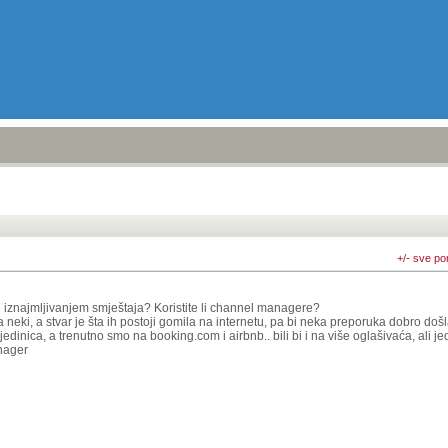
+/- sve po
e iznajmljivanjem smještaja? Koristite li channel managere?
 neki, a stvar je šta ih postoji gomila na internetu, pa bi neka preporuka dobro došl
 jedinica, a trenutno smo na booking.com i airbnb.. bili bi i na više oglašivaća, ali j
nager