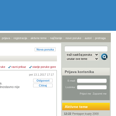
prijava
|
registracija
|
aktivne teme
|
najčitanije
|
nove poruke
|
autori
|
pretraga
Nova poruka
ruke
ravni prikaz
starije poruke gore
Prijava korisnika
pet 13.1.2017 17:17
Odgovori
E-mail:
a.
Citiraj
ednostavno nije
Lozinka:
Aktivne teme
12:22
Pentagon kupio 2000