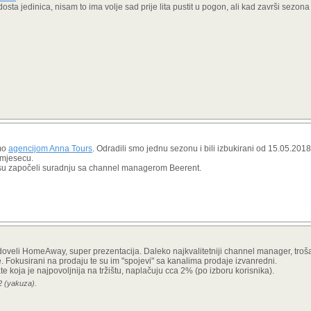
sta jedinica, nisam to ima volje sad prije lita pustit u pogon, ali kad završi sezona
smo
agencijom Anna Tours
. Odradili smo jednu sezonu i bili izbukirani od 15.05.201
 mjesecu.
su započeli suradnju sa channel managerom Beerent.
 i doveli HomeAway, super prezentacija. Daleko najkvalitetniji channel manager, tro
e. Fokusirani na prodaju te su im "spojevi" sa kanalima prodaje izvanredni.
e koja je najpovoljnija na tržištu, naplačuju cca 2% (po izboru korisnika).
2 (yakuza).