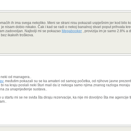
ali domaćih ih ima svega nekoliko. Meni se strani nisu pokazali uspješnim jer kod bil
i je nisam dobio nikako. Čak i kad se radi o nekoj banalnoj stvari poput prihvata kr
am zadovoljan. Najbolji mi se pokazao
Megabooker
, provizija im je samo 2.8% a d
i bez ikakvih troškova.
a neki od managera..
av
, međutim pokazali su se ka amateri od samog početka, od njihove javne prezent
 bi na kraju poslali neki šturi mail da iz nekoga samo njima znanog razloga moraju
ena za unaprijeđenje sustava..
startu mi se ne sviđa šta diraju rezervacije, ka nije mi dovoljno šta me agencije t
dam..