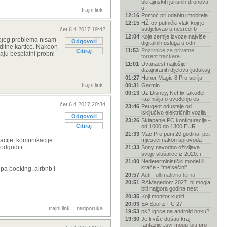
ukrajinskih jurišnih dronova
u
trajni link
12:16
Pomoć pri odabiru mobitela
12:15
HŽ-ov putnički vlak koji je
sudjelovao u nesreći b
čet 6.4.2017 19:42
12:04
Koje zemlje izvoze najviše
o kojeg problema nisam
Odgovori
digitalnih usluga u odn
editne kartice. Nakoon
11:53
Pozivnice za privatne
Citiraj
aju besplatni probni
torrent trackere
11:01
Dvanaest najlošije
dizajniranih dijelova ljudskog
01:27
Honor Magic 8 Pro serija
trajni link
00:31
Garmin
00:13
Uz Disney, Netflix također
razmišlja o uvođenju os
čet 6.4.2017 20:34
23:46
Peugeot odustaje od
isključivo električnih vozila
Odgovori
23:26
Sklapanje PC konfiguracija -
Citiraj
od 1000 do 1300 EUR
21:33
Mac Pro puni 20 godina, pet
acije, komunikacije
mjeseci nakon sprovoda
 odgoditi
21:33
Sony navodno oživljava
svoje slušalice iz 2020. i
21:00
Nedeterministički model ili
kraće - "me'sečini"
ipa booking, airbnb i
20:57
Auti - ultimativna tema
20:51
RAMagedon: 2027. bi mogla
biti najgora godina nest
20:35
Koji monitor kupiti
20:03
EA Sports FC 27
trajni link
nadporuka
19:53
ps2 igrice na android boxu?
19:30
Je li više došao kraj
fantazije „svi-mogu-biti-pro