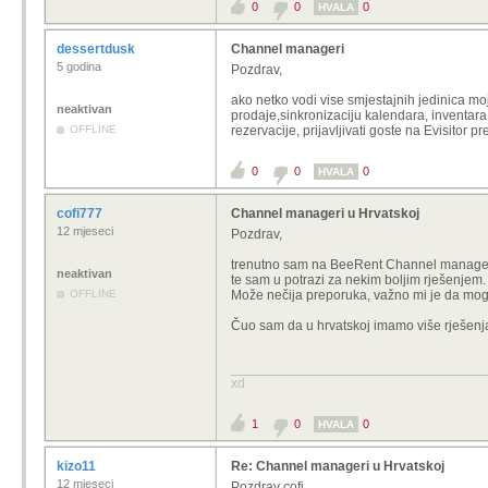
0
0
0
HVALA
dessertdusk
Channel manageri
5 godina
Pozdrav,
ako netko vodi vise smjestajnih jedinica mo
neaktivan
prodaje,sinkronizaciju kalendara, inventara,
OFFLINE
rezervacije, prijavljivati goste na Evisitor 
0
0
0
HVALA
cofi777
Channel manageri u Hrvatskoj
12 mjeseci
Pozdrav,
trenutno sam na BeeRent Channel manageru 
neaktivan
te sam u potrazi za nekim boljim rješenjem.
OFFLINE
Može nečija preporuka, važno mi je da mogu
Čuo sam da u hrvatskoj imamo više rješenja
xd
1
0
0
HVALA
kizo11
Re: Channel manageri u Hrvatskoj
12 mjeseci
Pozdrav cofi ,