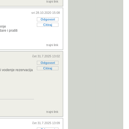
trajni link
sri 28.10.2020 15:08
Odgovori
Citiraj
enje
re i pratiti
trajni link
čet 31.7.2025 13:02
Odgovori
Citiraj
 vodenje rezervacija
trajni link
čet 31.7.2025 13:09