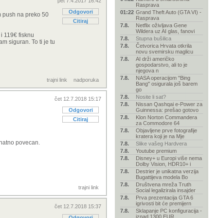
pet 7.4.2017 16:42
Rasprava
Odgovori
01:22
Grand Theft Auto (GTA VI) -
m push na preko 50
Rasprava
Citiraj
7.8.
Netflix oživljava Gene
Wildera uz AI glas, fanovi
 i 119
€ fisknu
7.8.
Stupna bušilica
m siguran. To ti je tu
7.8.
Četvorica Hrvata otkrila
novu svemirsku maglicu
7.8.
AI drži američko
gospodarstvo, ali to je
njegova n
7.8.
NASA operacijom "Bing
trajni link
nadporuka
Bang" osigurala još barem
go
7.8.
Nosite li sat?
čet 12.7.2018 15:17
7.8.
Nissan Qashqai e-Power za
Odgovori
Guinnessa: prešao gotovo
7.8.
Klon Norton Commandera
Citiraj
za Commodore 64
7.8.
Objavljene prve fotografije
kratera koji je na Mje
 znatno povecan.
7.8.
Slike vašeg Hardvera
7.8.
Youtube premium
7.8.
Disney+ u Europi više nema
Dolby Vision, HDR10+ i
7.8.
Destrier je unikatna verzija
Bugattijeva modela Bo
7.8.
Društvena mreža Truth
trajni link
Social legalizirala insajder
7.8.
Prva prezentacija GTA 6
igrivosti bit će premijern
čet 12.7.2018 15:37
7.8.
Sklapanje PC konfiguracija -
iznad 1300 EUR
Odgovori