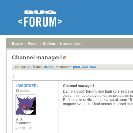
Bug.hr
»
Forum
»
Softver
»
Uredski alati
»
Channel manageri
poruka:
13
|
čitano:
20.983
|
moderatori:
pirat
,
XXX-Man
1
xDISORDERx
Channel manageri
13 godina
Da li na ovom forumu ima ljudi koje se bav
Ja sam trenutno u dvojbi da se pretplatim na
Radi se o tri različita objekta, sa ukupno 15
moguće sve pokriti kad nemaš channel ma
neaktivan
OFFLINE