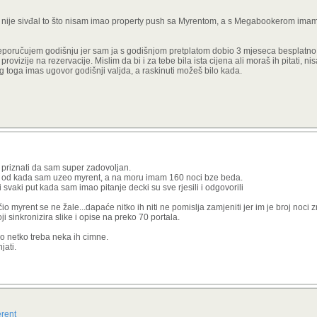
se nije sivđal to što nisam imao property push sa Myrentom, a s Megabookerom ima
preporučujem godišnju jer sam ja s godišnjom pretplatom dobio 3 mjeseca besplatno
vizije na rezervacije. Mislim da bi i za tebe bila ista cijena ali moraš ih pitati, nisa
g toga imas ugovor godišnji valjda, a raskinuti možeš bilo kada.
priznati da sam super zadovoljan.
i od kada sam uzeo myrent, a na moru imam 160 noci bze beda.
svaki put kada sam imao pitanje decki su sve rjesili i odgovorili
io myrent se ne žale...dapaće nitko ih niti ne pomislja zamjeniti jer im je broj noci
i sinkronizira slike i opise na preko 70 portala.
ako netko treba neka ih cimne.
jati.
rent