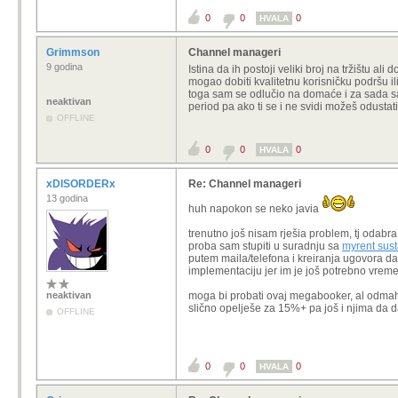
0
0
0
HVALA
Grimmson
Channel manageri
9 godina
Istina da ih postoji veliki broj na tržištu 
mogao dobiti kvalitetnu korisničku podršu il
toga sam se odlučio na domaće i za sada s
neaktivan
period pa ako ti se i ne svidi možeš odustat
OFFLINE
0
0
0
HVALA
xDISORDERx
Re: Channel manageri
13 godina
huh napokon se neko javia
trenutno još nisam rješia problem, tj odabr
proba sam stupiti u suradnju sa
myrent sust
putem maila/telefona i kreiranja ugovora da
implementaciju jer im je još potrebno vrem
neaktivan
moga bi probati ovaj megabooker, al odmah u 
slično opelješe za 15%+ pa još i njima da 
OFFLINE
0
0
0
HVALA