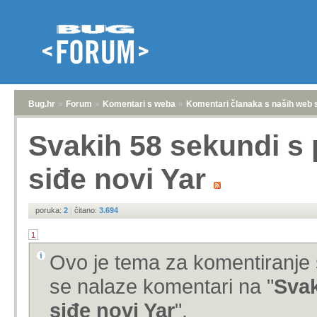
Bug.hr
»
Forum
»
Komentari s weba
»
Komentari članaka s naših web 
Svakih 58 sekundi s 
siđe novi Yar
poruka:
2
|
čitano:
3.694
1
Ovo je tema za komentiranje 
se nalaze komentari na "
Svak
siđe novi Yar
".