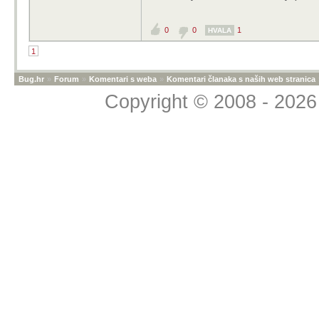
0
0
1
HVALA
1
Bug.hr
»
Forum
»
Komentari s weba
»
Komentari članaka s naših web stranica
Copyright © 2008 - 2026 