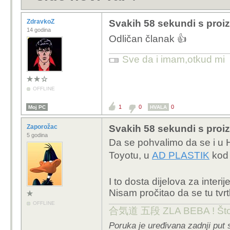
ZdravkoZ
Svakih 58 sekundi s proiz
14 godina
Odličan članak 👍
Sve da i imam,otkud mi
OFFLINE
1
0
0
Moj PC
HVALA
Zaporožac
Svakih 58 sekundi s proiz
5 godina
Da se pohvalimo da se i u Hr
Toyotu, u
AD PLASTIK
kod 
I to dosta dijelova za interijer
Nisam pročitao da se tu tvrt
OFFLINE
合気道 五段 ZLA BEBA ! Što te 
Poruka je uređivana zadnji put