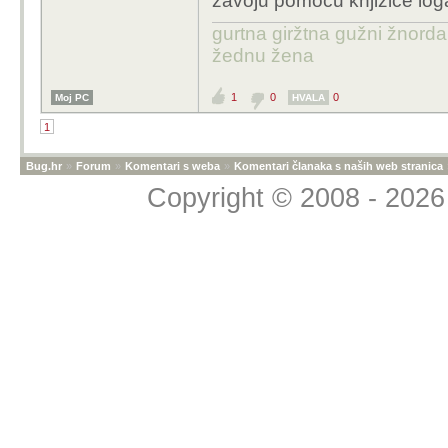
zavoju pomocu knjizice loga
gurtna giržtna gužni žnorda
žednu žena
1
0
0
Moj PC
HVALA
1
Bug.hr
»
Forum
»
Komentari s weba
»
Komentari članaka s naših web stranica
Copyright © 2008 - 2026 