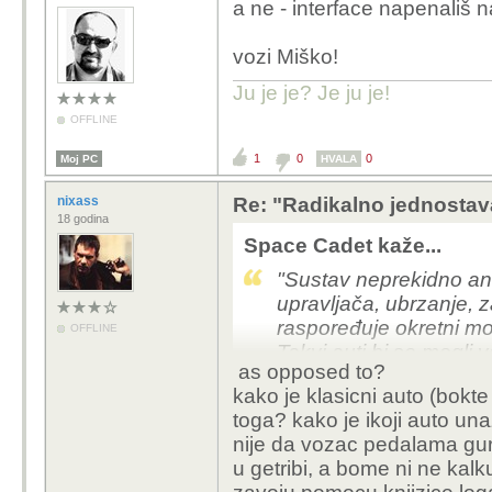
a ne - interface napenališ na
vozi Miško!
Ju je je? Je ju je!
OFFLINE
1
0
0
Moj PC
HVALA
nixass
Re: "Radikalno jednostav
18 godina
Space Cadet kaže...
"Sustav neprekidno ana
upravljača, ubrzanje, z
raspoređuje okretni mo
OFFLINE
Takvi auti bi se mogli 
as opposed to?
naznačuje gdje hoće ići
kako je klasicni auto (bokte
toga? kako je ikoji auto un
nije da vozac pedalama gura
u getribi, a bome ni ne kalk