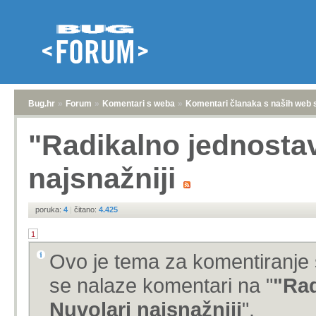
Bug.hr
»
Forum
»
Komentari s weba
»
Komentari članaka s naših web 
"Radikalno jednostav
najsnažniji
poruka:
4
|
čitano:
4.425
1
Ovo je tema za komentiranje 
se nalaze komentari na "
"Rad
Nuvolari najsnažniji
".