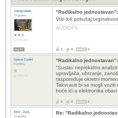
volegradele
"Radikalno jednostavan": 
14 godina
Vrlo loš pokušaj orginalnost
AUDIOFIL
OFFLINE
2
0
0
Moj PC
HVALA
Space Cadet
"Radikalno jednostavan": 
8 godina
"Sustav neprekidno analizir
upravljača, ubrzanje, zanoše
OFFLINE
raspoređuje okretni moment 
Takvi auti bi se mogli vozi
hoće ići a elektronika obavi
0
0
0
HVALA
Stric_Jura
Re: "Radikalno jednostav
16 godina