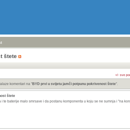
stranica
»
t štete
+/- sve po
alaze komentari na "
BYD prvi u svijetu jamči potpunu pokrivenost štete
".
nost štete
a i te baterije malo smrsave i da postanu komponenta u koju se ne sumnja i "na ko