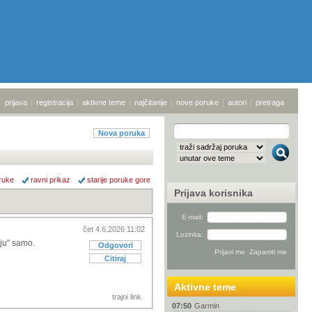
prijava
|
registracija
|
aktivne teme
|
najčitanije
|
nove poruke
|
autori
|
pretraga
Nova poruka
ruke
ravni prikaz
starije poruke gore
Prijava korisnika
E-mail:
čet 4.6.2026 11:02
Lozinka:
nju" samo.
Odgovori
Citiraj
Aktivne teme
trajni link
07:50
Garmin