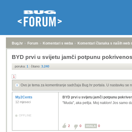
Bug.hr
»
Forum
»
Komentari s weba
»
Komentari članaka s naših web 
BYD prvi u svijetu jamči potpunu pokrivenos
poruka:
1
|
čitano:
3.240
1
Ovo je tema za komentiranje sadržaja Bug.hr portala. U nastavku se n
My2Cents
BYD prvi u svijetu jamči potpunu pokrive
12 mjeseci
"Muda", aka petlja. Moj naklon! Jos samo d
OFFLINE
2
0
0
HVALA