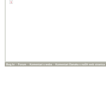
1
Bug.hr
»
Forum
»
Komentari s weba
»
Komentari članaka s naših web stranica