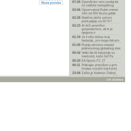
07:26
OpenAI-jev novi uređaj bit
Nova poruka
će veličine hokejaškog
03:06
Opservatorij Rubin snimio
više od 650 tisuća galak
02:28
Matične ploče uskoro
poskupljuju za 50 %?
02:23
AI drži američko
gospodarstvo, ali to je
njegova n
01:19
Je li više došao kraj
fantazije „svi-mogu-biti-pro
01:09
Rusija ubrzava raspad
jedinstvenog globalnog inter
00:42
Veliki dio AI industrije su
marksisti, kaže šef Pa
00:20
EA Sports FC 27
00:11
Policajac prerušen u grm
hvatao vozače koji korist
23:58
Zašto je Nolanov Odisej
drugačiji od svih dosadašn
vrh stranice
23:45
Kako bez recepta postati dr.
House (ovisnik o lije
23:42
Varta u stečaju zbog gubitka
posla s Appleom i odb
23:27
Links reklamacija - vanjski
servis MR servis
23:14
Spider-Man "napao" vozače
BMW-a reklamom na
ugrađe
23:11
Pentagon kupio 2000
ukrajinskih jurišnih dronova
u
23:03
Zoox dobio odobrenje za
komercijalnu robotaksi usl