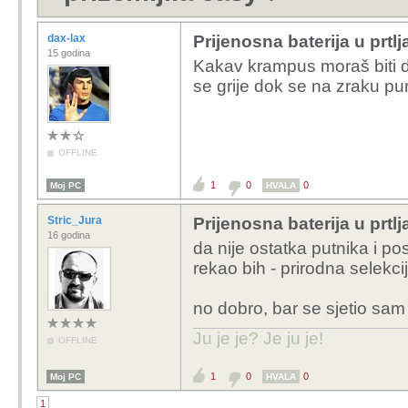
dax-lax
Prijenosna baterija u prtlj
15 godina
Kakav krampus moraš biti d
se grije dok se na zraku pu
OFFLINE
1
0
0
Moj PC
HVALA
Stric_Jura
Prijenosna baterija u prtlj
16 godina
da nije ostatka putnika i po
rekao bih - prirodna selekcij
no dobro, bar se sjetio sam d
Ju je je? Je ju je!
OFFLINE
1
0
0
Moj PC
HVALA
1