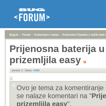
Bug.hr
»
Forum
»
Komentari s weba
»
Komentari članaka s naših web 
Prijenosna baterija u
prizemljila easy
poruka:
2
|
čitano:
4.092
1
Ovo je tema za komentiranje 
se nalaze komentari na "
Prij
prizemljila easy
".