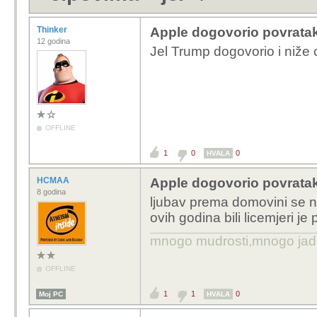
Thinker
Apple dogovorio povratak 
12 godina
Jel Trump dogovorio i niže 
OFFLINE
1
0
0
HVALA
HCMAA
Apple dogovorio povratak 
8 godina
ljubav prema domovini se n
ovih godina bili licemjeri je 
mnogo mudrosti,mnogo jada..
OFFLINE
1
1
0
Moj PC
HVALA