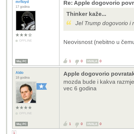
mrfloyd
Re: Apple dogovorio povr
17 godina
Thinker kaže...
Jel Trump dogovorio i 
OFFLINE
Neovisnost (nebitno u čemu)
1
0
0
Moj PC
HVALA
Aldo
Apple dogovorio povratak 
18 godina
mozda bude i kakva razmjen
vec 6 godina
OFFLINE
1
0
0
Moj PC
HVALA
1