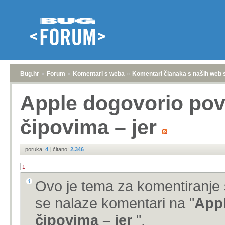
Bug.hr
»
Forum
»
Komentari s weba
»
Komentari članaka s naših web 
Apple dogovorio pov
čipovima – jer
poruka:
4
|
čitano:
2.346
1
Ovo je tema za komentiranje 
se nalaze komentari na "
Appl
čipovima – jer
".