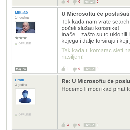
4
0
0
HVALA
Milka30
U Microsoftu će poslušati
14 godina
Tek kada nam vrate search 
počeli slušati korisnike!
Inače... zašto su to uklonil
kojega i dalje forsiraju i koj
OFFLINE
Tek kada ti komarac sleti n
nasiljem!
1
0
0
Moj PC
HVALA
Profil
Re: U Microsoftu će poslu
3 godine
Hocemo li moci ikad pinat fo
OFFLINE
3
0
0
HVALA