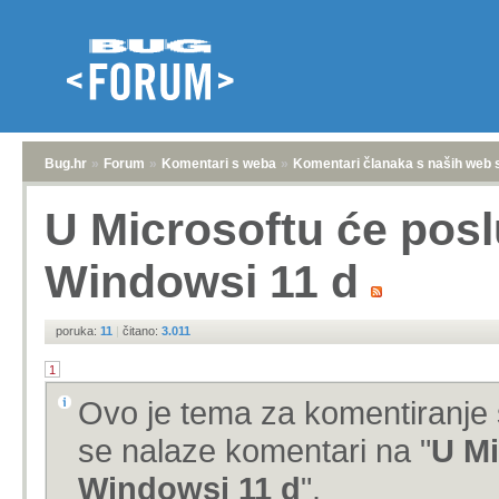
Bug.hr
»
Forum
»
Komentari s weba
»
Komentari članaka s naših web 
U Microsoftu će posl
Windowsi 11 d
poruka:
11
|
čitano:
3.011
1
Ovo je tema za komentiranje 
se nalaze komentari na "
U Mi
Windowsi 11 d
".