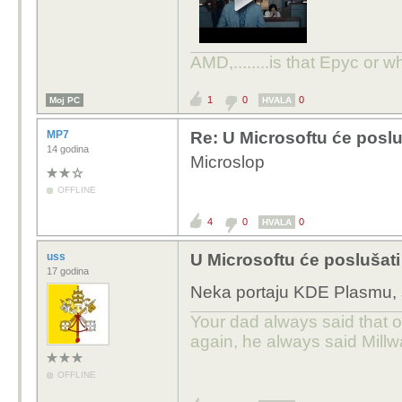
AMD,........is that Epyc or w
1
0
0
Moj PC
HVALA
MP7
Re: U Microsoftu će poslu
14 godina
Microslop
OFFLINE
4
0
0
HVALA
uss
U Microsoftu će poslušati
17 godina
Neka portaju KDE Plasmu,
Your dad always said that 
again, he always said Millw
OFFLINE