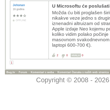
Jehonan
U Microsoftu će poslušati
16 godina
Možda ću biti proglašen širi
nikakve veze jedno s drugim
OFFLINE
iznenadni altruizam od stra
Apple izdaje Neo kojemu po
koliko vidim polako počinje
masovnom svakodnevnom p
laptopi 600-700 €).
2
0
0
HVALA
1
Bug.hr
»
Forum
»
Komentari s weba
»
Komentari članaka s naših web stranica
Copyright © 2008 - 2026 