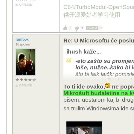
OFFLINE
C64/TurboModul-OpenS
供开源爱好者学习使用
1
0
0
HVALA
rambox
Re: U Microsoftu će poslu
18 godina
ihush kaže...
-eto zašto su promje
loše, nužne..
kako bi 
što bi laik laički pomisl
pravu, no koliko bi tad
To ti ide ovako,
ne popra
OFFLINE
jedan.
Mikrošuft budaletine na k
pišem, uostalom kaj bi drug
sa trulim Windowsima ide 