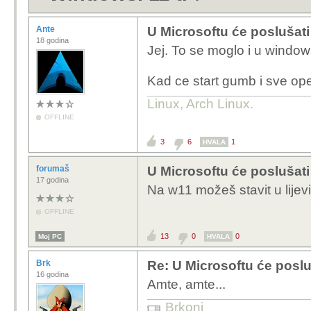
Ante
U Microsoftu će poslušati
18 godina
Jej. To se moglo i u window
Kad ce start gumb i sve opet
Linux, Arch Linux.
OFFLINE
3
6
1
HVALA
forumaš
U Microsoftu će poslušati
17 godina
Na w11 možeš stavit u lijev
OFFLINE
13
0
0
Moj PC
HVALA
Brk
Re: U Microsoftu će poslu
16 godina
Amte, amte...
Brkoni