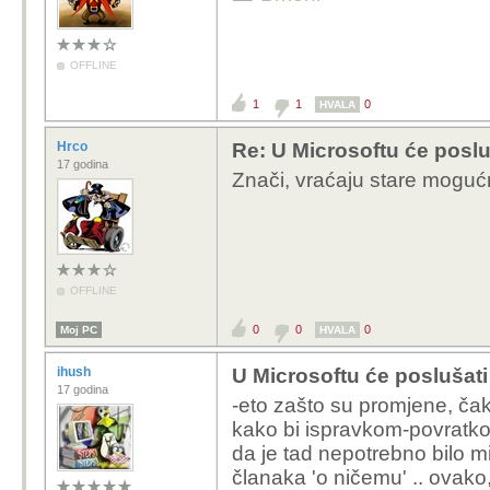
OFFLINE
1
1
0
HVALA
Hrco
Re: U Microsoftu će poslu
17 godina
Znači, vraćaju stare moguć
OFFLINE
0
0
0
Moj PC
HVALA
ihush
U Microsoftu će poslušati
17 godina
-eto zašto su promjene, ča
kako bi ispravkom-povratkom i
da je tad nepotrebno bilo mije
članaka 'o ničemu' .. ovako