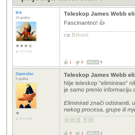
Brk
Teleskop James Webb elim
16 godina
Fascinantno! 👍
Brkoni
OFFLINE
1
0
0
HVALA
Zaporožac
Teleskop James Webb elim
5 godina
Nije teleskop "eliminirao" n
je samo prenio informaciju 
Eliminirati znači odstraniti, uk
nekog procesa, grupe ili mj
OFFLINE
合気道 五段
3
1
1
HVALA