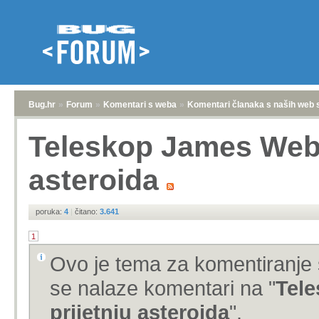
Bug.hr
»
Forum
»
Komentari s weba
»
Komentari članaka s naših web 
Teleskop James Webb 
asteroida
poruka:
4
|
čitano:
3.641
1
Ovo je tema za komentiranje 
se nalaze komentari na "
Tele
prijetnju asteroida
".