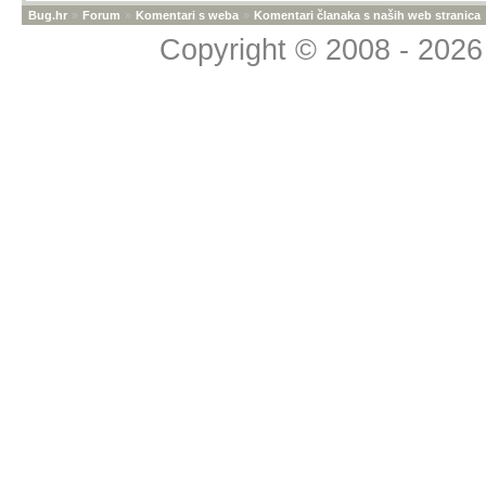
Bug.hr
»
Forum
»
Komentari s weba
»
Komentari članaka s naših web stranica
Copyright © 2008 - 2026 