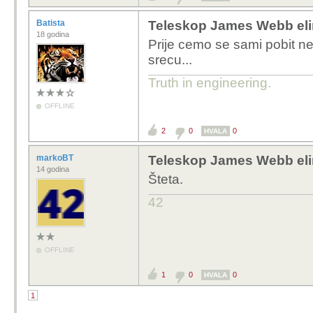
Batista
Teleskop James Webb elim
18 godina
Prije cemo se sami pobit n
srecu...
Truth in engineering.
OFFLINE
2
0
0
HVALA
markoBT
Teleskop James Webb elim
14 godina
Šteta.
42
OFFLINE
1
0
0
HVALA
1