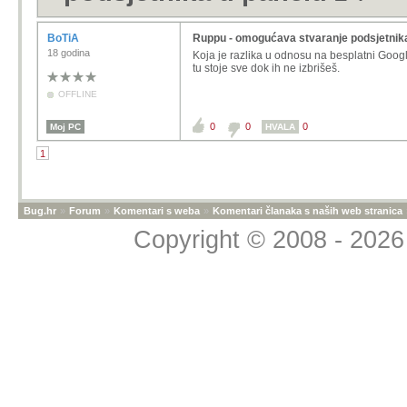
BoTiA
Ruppu - omogućava stvaranje podsjetnika
18 godina
Koja je razlika u odnosu na besplatni Google
tu stoje sve dok ih ne izbrišeš.
OFFLINE
0
0
0
Moj PC
HVALA
1
Bug.hr
»
Forum
»
Komentari s weba
»
Komentari članaka s naših web stranica
Copyright © 2008 - 2026 