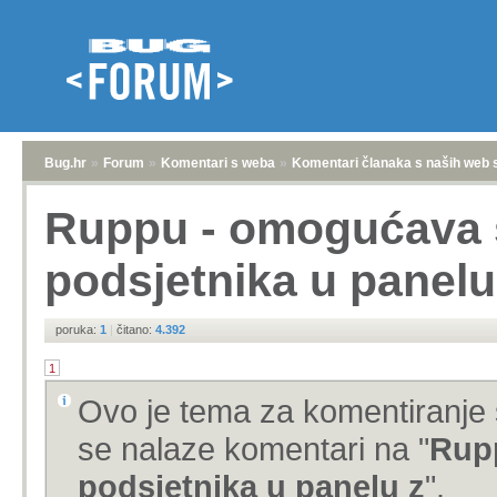
Bug.hr
»
Forum
»
Komentari s weba
»
Komentari članaka s naših web 
Ruppu - omogućava 
podsjetnika u panelu
poruka:
1
|
čitano:
4.392
1
Ovo je tema za komentiranje 
se nalaze komentari na "
Rup
podsjetnika u panelu z
".