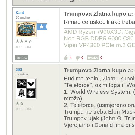
Kant
Trumpova Zlatna kupola: 
18 godina
Rimac će uskociti ako treba
AMD Ryzen 7900X3D; Gigab
Neo RGB DDR5-6000 C30 32
Viper VP4300 PCIe m.2 GE
OFFLINE
4
0
0
Moj PC
HVALA
gpd
Trumpova Zlatna kupola: 
8 godina
Budimo realni, Zlatnu kupolu
"Teleforce", osim toga i "W
1. World Wireless System, 
mreža).
2. Teleforce, (usmjereno oru
OFFLINE
Trumpu ne treba Elon Musk,
Trumpov ujak (John G. Tru
Vjerojatno i Donald ima pris