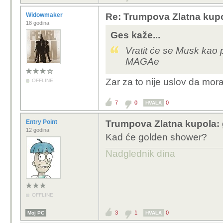
Widowmaker
Re: Trumpova Zlatna kupo
18 godina
Ges kaže...
Vratit će se Musk kao 
MAGAe
Zar za to nije uslov da mor
OFFLINE
7
0
0
HVALA
Entry Point
Trumpova Zlatna kupola: 
12 godina
Kad će golden shower?
Nadglednik dina
OFFLINE
3
1
0
Moj PC
HVALA