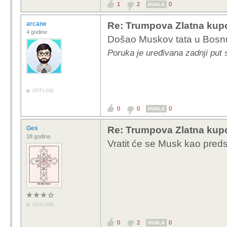
1
2
0
HVALA
arcane
Re: Trumpova Zlatna kupo
4 godine
Došao Muskov tata u Bosnu
Poruka je uređivana zadnji put 
OFFLINE
0
0
0
HVALA
Ges
Re: Trumpova Zlatna kupo
18 godina
Vratit će se Musk kao pred
OFFLINE
0
2
0
HVALA