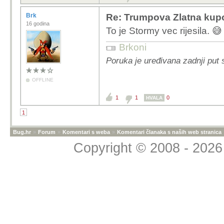
Brk
Re: Trumpova Zlatna kupo
16 godina
To je Stormy vec rijesila. 
Brkoni
Poruka je uređivana zadnji put 
OFFLINE
1
1
0
HVALA
1
Bug.hr
»
Forum
»
Komentari s weba
»
Komentari članaka s naših web stranica
Copyright © 2008 - 2026 