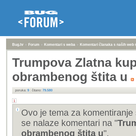
Bug.hr
»
Forum
»
Komentari s weba
»
Komentari članaka s naših web 
Trumpova Zlatna kup
obrambenog štita u
poruka:
9
|
čitano:
79.580
1
Ovo je tema za komentiranje 
se nalaze komentari na "
Trum
obrambenog štita u
".