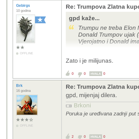
Gebirgs
Re: Trumpova Zlatna kupo
10 godina
gpd kaže...
Trumpu ne treba Elon M
Donald Trumpov ujak (
Vjerojatno i Donald ima
OFFLINE
Zato i je milijunas.
0
0
0
HVALA
Brk
Re: Trumpova Zlatna kupo
16 godina
gpd, mijenjaj dilera.
Brkoni
Poruka je uređivana zadnji put 
OFFLINE
2
0
0
HVALA